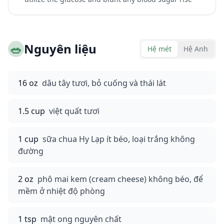
🥗
Nguyên liệu
Hệ mét
Hệ Anh
16 oz
dâu tây tươi, bỏ cuống và thái lát
1.5 cup
việt quất tươi
1 cup
sữa chua Hy Lạp ít béo, loại trắng không
đường
2 oz
phô mai kem (cream cheese) không béo, để
mềm ở nhiệt độ phòng
1 tsp
mật ong nguyên chất