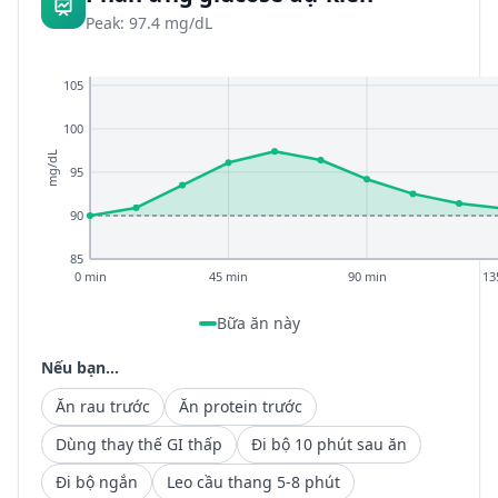
Peak: 97.4 mg/dL
105
100
mg/dL
95
90
85
0 min
45 min
90 min
13
Bữa ăn này
Nếu bạn...
Ăn rau trước
Ăn protein trước
Dùng thay thế GI thấp
Đi bộ 10 phút sau ăn
Đi bộ ngắn
Leo cầu thang 5-8 phút