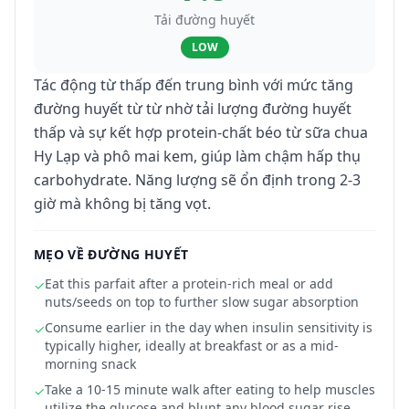
Tải đường huyết
LOW
Tác động từ thấp đến trung bình với mức tăng
đường huyết từ từ nhờ tải lượng đường huyết
thấp và sự kết hợp protein-chất béo từ sữa chua
Hy Lạp và phô mai kem, giúp làm chậm hấp thụ
carbohydrate. Năng lượng sẽ ổn định trong 2-3
giờ mà không bị tăng vọt.
MẸO VỀ ĐƯỜNG HUYẾT
Eat this parfait after a protein-rich meal or add
✓
nuts/seeds on top to further slow sugar absorption
Consume earlier in the day when insulin sensitivity is
✓
typically higher, ideally at breakfast or as a mid-
morning snack
Take a 10-15 minute walk after eating to help muscles
✓
utilize the glucose and blunt any blood sugar rise