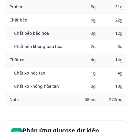
Protein
8g
31g
Chất béo
6g
22g
Chất béo bão hòa
3g
12g
Chất béo không bão hòa
2g
8g
Chất xơ
4g
14g
Chất xơ hòa tan
1g
4g
Chất xơ không hòa tan
3g
10g
Natri
68mg
272mg
Phản ứng glucose dự kiến