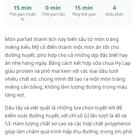
15 min
0 min
15 min
4
Thời gian chuẩn
Thời gian nấu
Tổng thời gian
Khẩu phần
bị
Món parfait thanh lịch này biến tấu từ món tráng
miệng kiểu Mỹ cổ điển thành một món ăn tốt cho
đường huyết, phù hợp cho cả những dịp đặc biệt hay
ăn nhẹ hàng ngày. Bằng cách kết hợp sữa chua Hy Lạp
giàu protein và phô mai kem với các loại dâu tươi
nhiều chất xơ, chúng mình đã tạo ra một món tráng
miệng cân bằng, không làm lượng đường trong máu
tăng vọt.
Dâu tây và việt quất là những lựa chọn tuyệt vời để
kiểm soát đường huyết, với chỉ số GI lần lượt là 40 và
53. Hàm lượng chất xơ cao và các hợp chất polyphenol
giúp làm chậm quá trình hấp thụ đường, trong khi phô