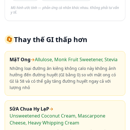
Mô hình ước tính — phản ứng cá nhân khác nhau. Không phải tư vấn
y tế.
🔄
Thay thế GI thấp hơn
MậT Ong
→
Allulose, Monk Fruit Sweetener, Stevia
Những loại đường ăn kiêng không calo này không ảnh
hưởng đến đường huyết (GI bằng 0) so với mật ong có
GI là 58 và có thể gây tăng đường huyết ngay cả với
lượng nhỏ
SữA Chua Hy LạP
→
Unsweetened Coconut Cream, Mascarpone
Cheese, Heavy Whipping Cream