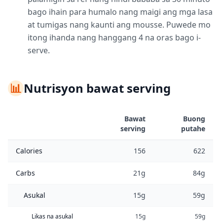
bago ihain para humalo nang maigi ang mga lasa
at tumigas nang kaunti ang mousse. Puwede mo
itong ihanda nang hanggang 4 na oras bago i-
serve.
📊
Nutrisyon bawat serving
Bawat
Buong
serving
putahe
Calories
156
622
Carbs
21g
84g
Asukal
15g
59g
Likas na asukal
15g
59g