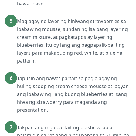
bawat baso.
5
Maglagay ng layer ng hiniwang strawberries sa
ibabaw ng mousse, sundan ng isa pang layer ng
cream mixture, at pagkatapos ay layer ng
blueberries. Ituloy lang ang pagpapalit-palit ng
layers para makabuo ng red, white, at blue na
pattern.
6
Tapusin ang bawat parfait sa paglalagay ng
huling scoop ng cream cheese mousse at lagyan
ang ibabaw ng ilang buong blueberries at isang
hiwa ng strawberry para maganda ang
presentation.
7
Takpan ang mga parfait ng plastic wrap at
palamigin sa ref nang hindi bababa sa 30 minuto