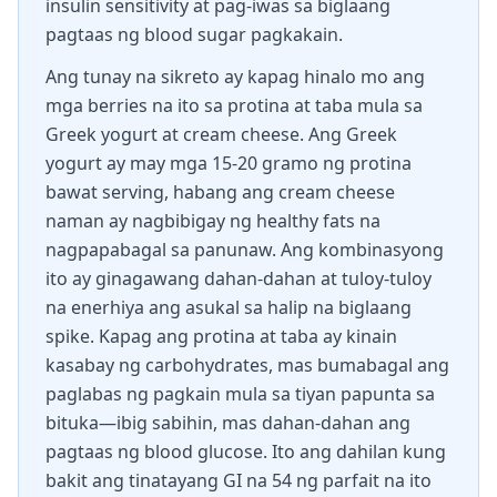
insulin sensitivity at pag-iwas sa biglaang
pagtaas ng blood sugar pagkakain.
Ang tunay na sikreto ay kapag hinalo mo ang
mga berries na ito sa protina at taba mula sa
Greek yogurt at cream cheese. Ang Greek
yogurt ay may mga 15-20 gramo ng protina
bawat serving, habang ang cream cheese
naman ay nagbibigay ng healthy fats na
nagpapabagal sa panunaw. Ang kombinasyong
ito ay ginagawang dahan-dahan at tuloy-tuloy
na enerhiya ang asukal sa halip na biglaang
spike. Kapag ang protina at taba ay kinain
kasabay ng carbohydrates, mas bumabagal ang
paglabas ng pagkain mula sa tiyan papunta sa
bituka—ibig sabihin, mas dahan-dahan ang
pagtaas ng blood glucose. Ito ang dahilan kung
bakit ang tinatayang GI na 54 ng parfait na ito