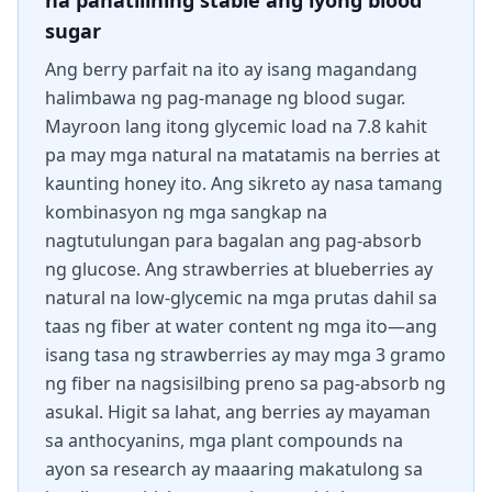
na panatilihing stable ang iyong blood
sugar
Ang berry parfait na ito ay isang magandang
halimbawa ng pag-manage ng blood sugar.
Mayroon lang itong glycemic load na 7.8 kahit
pa may mga natural na matatamis na berries at
kaunting honey ito. Ang sikreto ay nasa tamang
kombinasyon ng mga sangkap na
nagtutulungan para bagalan ang pag-absorb
ng glucose. Ang strawberries at blueberries ay
natural na low-glycemic na mga prutas dahil sa
taas ng fiber at water content ng mga ito—ang
isang tasa ng strawberries ay may mga 3 gramo
ng fiber na nagsisilbing preno sa pag-absorb ng
asukal. Higit sa lahat, ang berries ay mayaman
sa anthocyanins, mga plant compounds na
ayon sa research ay maaaring makatulong sa