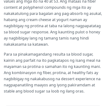
values ang mga ito na 40 at 53. Ang mataas na fiber
content at polyphenol compounds ng mga ito ay
nakakatulong para bagalan ang pag-absorb ng asukal,
habang ang cream cheese at yogurt naman ay
nagbibigay ng protina at taba na lalong nagpapatatag
sa blood sugar response. Ang kaunting pulot o honey
ay nagbibigay lang ng tamang tamis nang hindi
nakakasama sa katawan.
Para sa pinakamagandang resulta sa blood sugar,
kainin ang parfait na ito pagkatapos ng isang meal na
mayaman sa protina o samahan ito ng kaunting mani.
Ang kombinasyon ng fiber, protina, at healthy fats ay
nagbibigay ng nakakabusog na dessert experience na
nagpapanatiling maayos ang iyong pakiramdam at
stable ang blood sugar sa loob ng ilang oras.