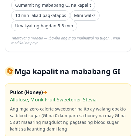
Gumamit ng mababang GI na kapalit
10 min lakad pagkatapos
Mini walks
Umakyat ng hagdan 5-8 min
Tinatayang modelo — iba-iba ang mga indibidwal na tugon. Hindi
medikal na payo.
🔄
Mga kapalit na mababang GI
Pulot (Honey)
→
Allulose, Monk Fruit Sweetener, Stevia
Ang mga zero-calorie sweetener na ito ay walang epekto
sa blood sugar (GI na 0) kumpara sa honey na may GI na
58 at maaaring magdulot ng pagtaas ng blood sugar
kahit sa kaunting dami lang