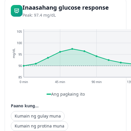
Inaasahang glucose response
Peak: 97.4 mg/dL
105
100
mg/dL
95
90
85
0 min
45 min
90 min
13
Ang pagkaing ito
Paano kung...
Kumain ng gulay muna
Kumain ng protina muna