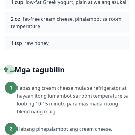
1 cup
low-fat Greek yogurt, plain at walang asukal
2 oz
fat-free cream cheese, pinalambot sa room
temperature
1 tsp
raw honey
👨‍🍳
Mga tagubilin
1
Ilabas ang cream cheese mula sa refrigerator at
hayaan itong lumambot sa room temperature sa
loob ng 10-15 minuto para mas madali itong i-
blend nang maigi.
2
Habang pinapalambot ang cream cheese,