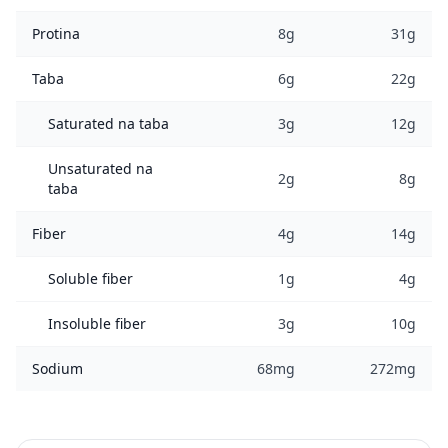
Protina
8g
31g
Taba
6g
22g
Saturated na taba
3g
12g
Unsaturated na
2g
8g
taba
Fiber
4g
14g
Soluble fiber
1g
4g
Insoluble fiber
3g
10g
Sodium
68mg
272mg