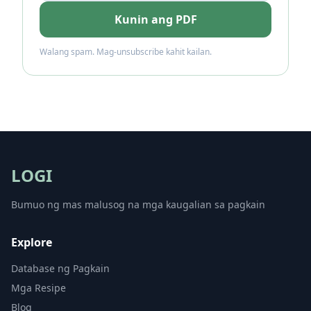
Kunin ang PDF
Walang spam. Mag-unsubscribe kahit kailan.
LOGI
Bumuo ng mas malusog na mga kaugalian sa pagkain
Explore
Database ng Pagkain
Mga Resipe
Blog