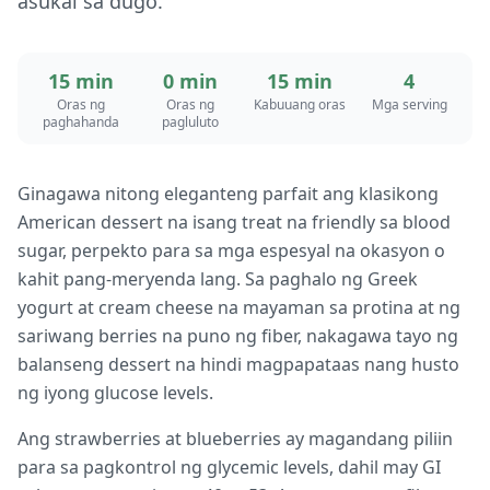
asukal sa dugo.
15 min
0 min
15 min
4
Oras ng
Oras ng
Kabuuang oras
Mga serving
paghahanda
pagluluto
Ginagawa nitong eleganteng parfait ang klasikong
American dessert na isang treat na friendly sa blood
sugar, perpekto para sa mga espesyal na okasyon o
kahit pang-meryenda lang. Sa paghalo ng Greek
yogurt at cream cheese na mayaman sa protina at ng
sariwang berries na puno ng fiber, nakagawa tayo ng
balanseng dessert na hindi magpapataas nang husto
ng iyong glucose levels.
Ang strawberries at blueberries ay magandang piliin
para sa pagkontrol ng glycemic levels, dahil may GI