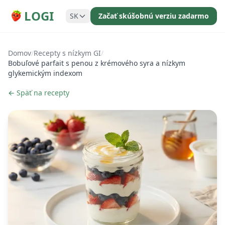
LOGI
SK
Začať skúšobnú verziu zadarmo
Domov
/
Recepty s nízkym GI
/
Bobuľové parfait s penou z krémového syra a nízkym
glykemickým indexom
← Späť na recepty