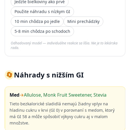
Jedzte bielkoviny ako prvé
Použite náhradu s nízkym GI
10 min chôdza po jedle
Mini prechádzky
5-8 min chôdza po schodoch
Odhadovaný model — individuálne reakcie sa líšia. Nie je to lekárska
rada.
🔄
Náhrady s nižším GI
Med
→
Allulose, Monk Fruit Sweetener, Stevia
Tieto bezkalorické sladidlá nemajú žiadny vplyv na
hladinu cukru v krvi (GI 0) v porovnaní s medom, ktorý
má GI 58 a môže spôsobiť výkyvy cukru aj v malom
množstve.