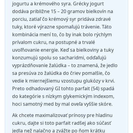
jogurtu a krémového syra. Grécky jogurt
dodáva približne 15 – 20 gramov bielkovín na
porciu, zatiaľ čo krémový syr pridáva zdravé
tuky, ktoré výrazne spomaľujú trávenie. Táto
kombinácia mení to, čo by inak bolo rýchlym
prívalom cukru, na postupné a trvalé
uvoľňovanie energie. Keď sa bielkoviny a tuky
konzumujú spolu so sacharidmi, odďaľujú
vyprázdňovanie žalúdka – to znamená, že jedlo
sa presúva zo žalúdka do čriev pomalšie, čo
vedie k miernejšiemu vzostupu glukózy v krvi.
Preto odhadovaný GI tohto parfait (54) spadá
do kategórie s nízkym glykemickým indexom,
hoci samotný med by mal oveľa vyššie skóre.
Ak chcete maximalizovať prínosy pre hladinu
cukru, dajte si toto parfait radšej ako súčasť
jedla než nalačno a zvážte po ňom krátku