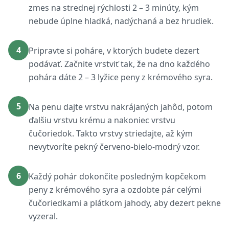
zmes na strednej rýchlosti 2 – 3 minúty, kým
nebude úplne hladká, nadýchaná a bez hrudiek.
4
Pripravte si poháre, v ktorých budete dezert
podávať. Začnite vrstviť tak, že na dno každého
pohára dáte 2 – 3 lyžice peny z krémového syra.
5
Na penu dajte vrstvu nakrájaných jahôd, potom
ďalšiu vrstvu krému a nakoniec vrstvu
čučoriedok. Takto vrstvy striedajte, až kým
nevytvoríte pekný červeno-bielo-modrý vzor.
6
Každý pohár dokončite posledným kopčekom
peny z krémového syra a ozdobte pár celými
čučoriedkami a plátkom jahody, aby dezert pekne
vyzeral.