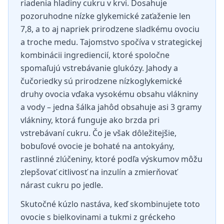
riadenia hladiny cukru v krvi. Dosahuje
pozoruhodne nízke glykemické zaťaženie len
7,8, a to aj napriek prirodzene sladkému ovociu
a troche medu. Tajomstvo spočíva v strategickej
kombinácii ingrediencií, ktoré spoločne
spomaľujú vstrebávanie glukózy. Jahody a
čučoriedky sú prirodzene nízkoglykemické
druhy ovocia vďaka vysokému obsahu vlákniny
a vody – jedna šálka jahôd obsahuje asi 3 gramy
vlákniny, ktorá funguje ako brzda pri
vstrebávaní cukru. Čo je však dôležitejšie,
bobuľové ovocie je bohaté na antokyány,
rastlinné zlúčeniny, ktoré podľa výskumov môžu
zlepšovať citlivosť na inzulín a zmierňovať
nárast cukru po jedle.
Skutočné kúzlo nastáva, keď skombinujete toto
ovocie s bielkovinami a tukmi z gréckeho