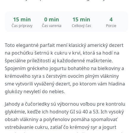
15 min
0 min
15 min
4
Čas prípravy
Čas varenia
Celkový čas
Porcie
Toto elegantné parfait mení klasický americký dezert
na pochúťku šetrnú k cukru v krvi, ktorá sa hodí na
špeciálne príležitosti aj každodenné maškrtenie.
Spojením gréckeho jogurtu bohatého na bielkoviny a
krémového syra s čerstvým ovocím plným vlákniny
sme vytvorili vyvážený dezert, po ktorom vám hladina
glukózy nevyletí do nebies.
Jahody a čučoriedky sú výbornou voľbou pre kontrolu
glykémie, keďže ich hodnoty GI sú 40 a 53. Ich vysoký
obsah vlákniny a polyfenolov pomáha spomaľovať
vstrebávanie cukru, zatiaľ čo krémový syr a jogurt