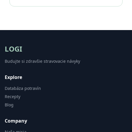
LOGI
Budujte si zdravšie stravovacie návyky
Explore
Databáza potravín
Recepty
Blog
Company
Naša misia