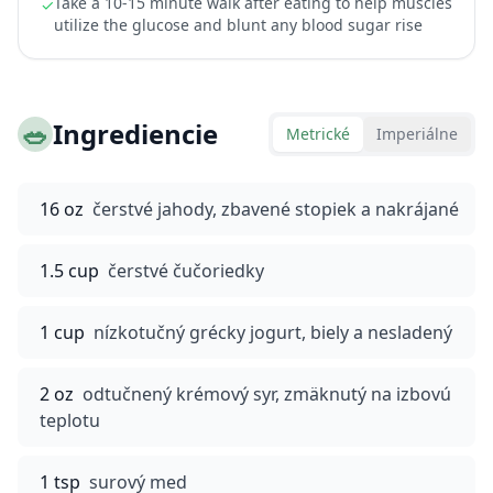
Take a 10-15 minute walk after eating to help muscles
✓
utilize the glucose and blunt any blood sugar rise
🥗
Ingrediencie
Metrické
Imperiálne
16 oz
čerstvé jahody, zbavené stopiek a nakrájané
1.5 cup
čerstvé čučoriedky
1 cup
nízkotučný grécky jogurt, biely a nesladený
2 oz
odtučnený krémový syr, zmäknutý na izbovú
teplotu
1 tsp
surový med