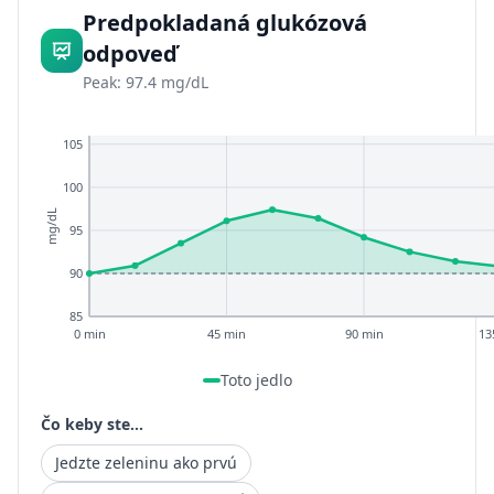
Predpokladaná glukózová
odpoveď
Peak: 97.4 mg/dL
105
100
mg/dL
95
90
85
0 min
45 min
90 min
13
Toto jedlo
Čo keby ste...
Jedzte zeleninu ako prvú