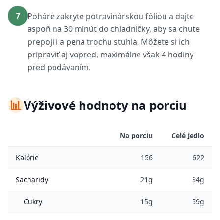
7
Poháre zakryte potravinárskou fóliou a dajte
aspoň na 30 minút do chladničky, aby sa chute
prepojili a pena trochu stuhla. Môžete si ich
pripraviť aj vopred, maximálne však 4 hodiny
pred podávaním.
📊
Výživové hodnoty na porciu
Na porciu
Celé jedlo
Kalórie
156
622
Sacharidy
21g
84g
Cukry
15g
59g