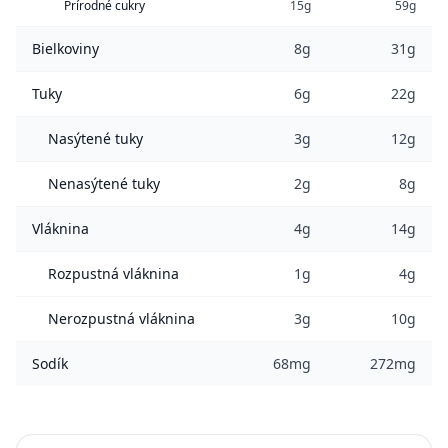
Prírodné cukry
15g
59g
Bielkoviny
8g
31g
Tuky
6g
22g
Nasýtené tuky
3g
12g
Nenasýtené tuky
2g
8g
Vláknina
4g
14g
Rozpustná vláknina
1g
4g
Nerozpustná vláknina
3g
10g
Sodík
68mg
272mg