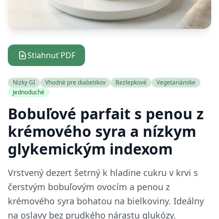
Stiahnuť PDF
Nízky GI
Vhodné pre diabetikov
Bezlepkové
Vegetariánske
Jednoduché
Bobuľové parfait s penou z
krémového syra a nízkym
glykemickým indexom
Vrstvený dezert šetrný k hladine cukru v krvi s
čerstvým bobuľovým ovocím a penou z
krémového syra bohatou na bielkoviny. Ideálny
na oslavy bez prudkého nárastu glukózy.