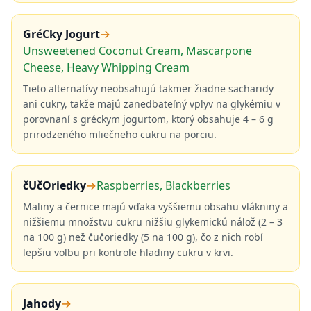
GréCky Jogurt
→
Unsweetened Coconut Cream, Mascarpone
Cheese, Heavy Whipping Cream
Tieto alternatívy neobsahujú takmer žiadne sacharidy
ani cukry, takže majú zanedbateľný vplyv na glykémiu v
porovnaní s gréckym jogurtom, ktorý obsahuje 4 – 6 g
prirodzeného mliečneho cukru na porciu.
čUčOriedky
→
Raspberries, Blackberries
Maliny a černice majú vďaka vyššiemu obsahu vlákniny a
nižšiemu množstvu cukru nižšiu glykemickú nálož (2 – 3
na 100 g) než čučoriedky (5 na 100 g), čo z nich robí
lepšiu voľbu pri kontrole hladiny cukru v krvi.
Jahody
→