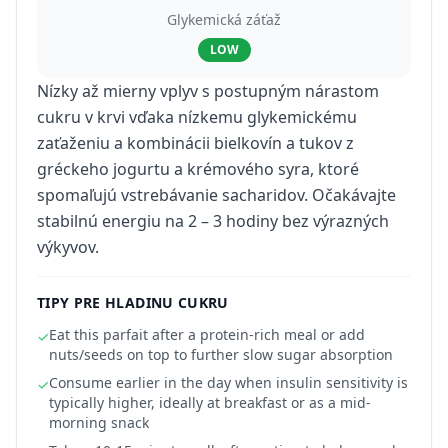
Glykemická záťaž
LOW
Nízky až mierny vplyv s postupným nárastom
cukru v krvi vďaka nízkemu glykemickému
zaťaženiu a kombinácii bielkovín a tukov z
gréckeho jogurtu a krémového syra, ktoré
spomaľujú vstrebávanie sacharidov. Očakávajte
stabilnú energiu na 2 – 3 hodiny bez výrazných
výkyvov.
TIPY PRE HLADINU CUKRU
Eat this parfait after a protein-rich meal or add
✓
nuts/seeds on top to further slow sugar absorption
Consume earlier in the day when insulin sensitivity is
✓
typically higher, ideally at breakfast or as a mid-
morning snack