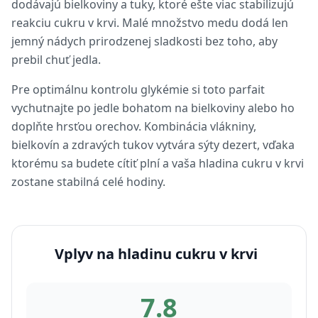
dodávajú bielkoviny a tuky, ktoré ešte viac stabilizujú
reakciu cukru v krvi. Malé množstvo medu dodá len
jemný nádych prirodzenej sladkosti bez toho, aby
prebil chuť jedla.
Pre optimálnu kontrolu glykémie si toto parfait
vychutnajte po jedle bohatom na bielkoviny alebo ho
doplňte hrsťou orechov. Kombinácia vlákniny,
bielkovín a zdravých tukov vytvára sýty dezert, vďaka
ktorému sa budete cítiť plní a vaša hladina cukru v krvi
zostane stabilná celé hodiny.
Vplyv na hladinu cukru v krvi
7.8