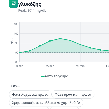
γλυκόζης
Peak: 97.4 mg/dL
105
100
mg/dL
95
90
85
0 min
45 min
90 min
13
Αυτό το γεύμα
Τι αν...
Φάτε λαχανικά πρώτα
Φάτε πρωτεΐνη πρώτα
Χρησιμοποιήστε εναλλακτικό χαμηλού ΓΔ