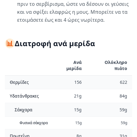
πριν το σερβίρισμα, ώστε να δέσουν οι γεύσεις
και να σφίξει ελαφρώς η μους. Μπορείτε να τα
ετοιμάσετε έως και 4 ώρες νωρίτερα.
📊
Διατροφή ανά μερίδα
Ανά
Ολόκληρο
μερίδα
πιάτο
Θερμίδες
156
622
Υδατάνθρακες
21g
84g
Σάκχαρα
15g
59g
Φυσικά σάκχαρα
15g
59g
Πρωτεΐνη
8g
31g