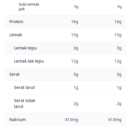
Gula semula
9g
9g
jadi
Protein
16g
16g
Lemak
15g
15g
Lemak tepu
3g
3g
Lemak tak tepu
12g
12g
Serat
3g
3g
Serat larut
1g
1g
Serat tidak
2g
2g
larut
Natrium
413mg
413mg