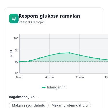
Respons glukosa ramalan
Peak: 93.8 mg/dL
100
95
mg/dL
90
85
0 min
45 min
90 min
13
Hidangan ini
Bagaimana jika...
Makan sayur dahulu
Makan protein dahulu