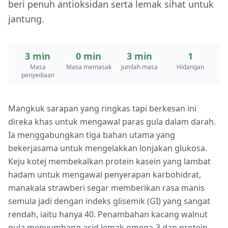
beri penuh antioksidan serta lemak sihat untuk
jantung.
3 min
0 min
3 min
1
Masa
Masa memasak
Jumlah masa
Hidangan
penyediaan
Mangkuk sarapan yang ringkas tapi berkesan ini
direka khas untuk mengawal paras gula dalam darah.
Ia menggabungkan tiga bahan utama yang
bekerjasama untuk mengelakkan lonjakan glukosa.
Keju kotej membekalkan protein kasein yang lambat
hadam untuk mengawal penyerapan karbohidrat,
manakala strawberi segar memberikan rasa manis
semula jadi dengan indeks glisemik (GI) yang sangat
rendah, iaitu hanya 40. Penambahan kacang walnut
pula menyumbang asid lemak omega-3 dan protein