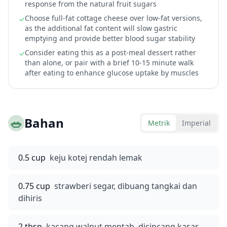
response from the natural fruit sugars
Choose full-fat cottage cheese over low-fat versions,
✓
as the additional fat content will slow gastric
emptying and provide better blood sugar stability
Consider eating this as a post-meal dessert rather
✓
than alone, or pair with a brief 10-15 minute walk
after eating to enhance glucose uptake by muscles
🥗
Bahan
Metrik
Imperial
0.5 cup
keju kotej rendah lemak
0.75 cup
strawberi segar, dibuang tangkai dan
dihiris
2 tbsp
kacang walnut mentah, dicincang kasar