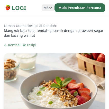
LOGI
MS
Mula Percubaan Percuma
Laman Utama
/
Resipi GI Rendah
/
Mangkuk keju kotej rendah glisemik dengan strawberi segar
dan kacang walnut
← Kembali ke resipi