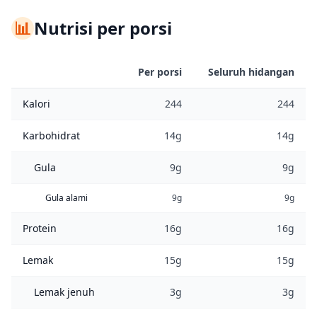
📊
Nutrisi per porsi
Per porsi
Seluruh hidangan
Kalori
244
244
Karbohidrat
14g
14g
Gula
9g
9g
Gula alami
9g
9g
Protein
16g
16g
Lemak
15g
15g
Lemak jenuh
3g
3g