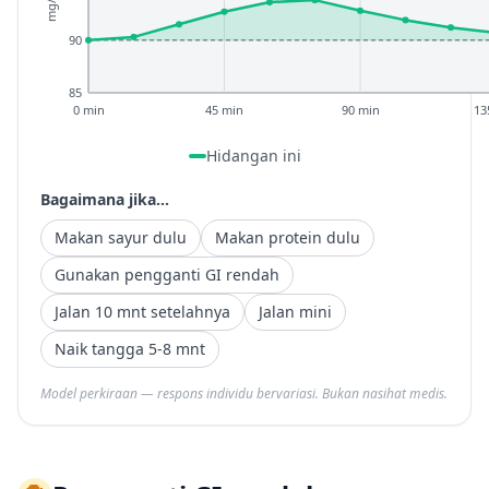
mg/dL
90
85
0 min
45 min
90 min
13
Hidangan ini
Bagaimana jika...
Makan sayur dulu
Makan protein dulu
Gunakan pengganti GI rendah
Jalan 10 mnt setelahnya
Jalan mini
Naik tangga 5-8 mnt
Model perkiraan — respons individu bervariasi. Bukan nasihat medis.