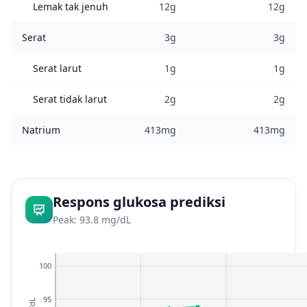
Lemak tak jenuh
12g
12g
Serat
3g
3g
Serat larut
1g
1g
Serat tidak larut
2g
2g
Natrium
413mg
413mg
Respons glukosa prediksi
Peak: 93.8 mg/dL
100
95