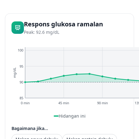
Respons glukosa ramalan
Peak: 92.6 mg/dL
100
95
mg/dL
90
85
0 min
45 min
90 min
13
Hidangan ini
Bagaimana jika...