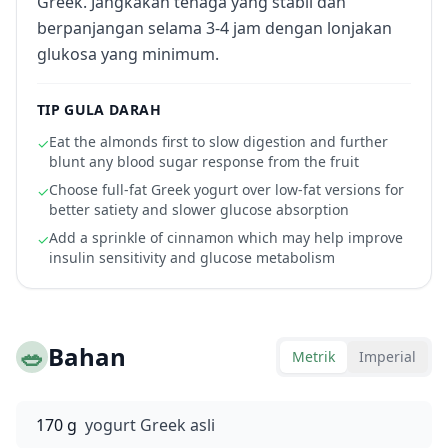
Greek. Jangkakan tenaga yang stabil dan
berpanjangan selama 3-4 jam dengan lonjakan
glukosa yang minimum.
TIP GULA DARAH
Eat the almonds first to slow digestion and further
✓
blunt any blood sugar response from the fruit
Choose full-fat Greek yogurt over low-fat versions for
✓
better satiety and slower glucose absorption
Add a sprinkle of cinnamon which may help improve
✓
insulin sensitivity and glucose metabolism
🥗
Bahan
Metrik
Imperial
170 g
yogurt Greek asli