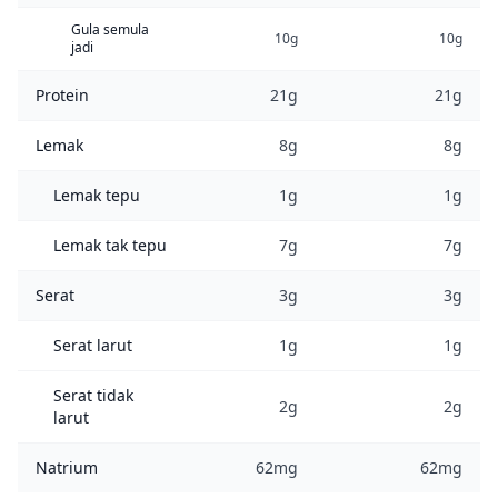
Gula semula
10g
10g
jadi
Protein
21g
21g
Lemak
8g
8g
Lemak tepu
1g
1g
Lemak tak tepu
7g
7g
Serat
3g
3g
Serat larut
1g
1g
Serat tidak
2g
2g
larut
Natrium
62mg
62mg