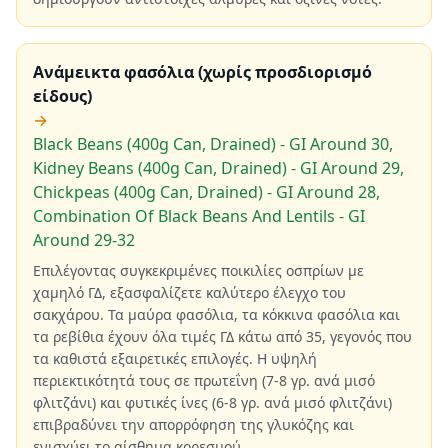
Ανάμεικτα φασόλια (χωρίς προσδιορισμό
είδους)
→
Black Beans (400g Can, Drained) - GI Around 30,
Kidney Beans (400g Can, Drained) - GI Around 29,
Chickpeas (400g Can, Drained) - GI Around 28,
Combination Of Black Beans And Lentils - GI
Around 29-32
Επιλέγοντας συγκεκριμένες ποικιλίες οσπρίων με
χαμηλό ΓΔ, εξασφαλίζετε καλύτερο έλεγχο του
σακχάρου. Τα μαύρα φασόλια, τα κόκκινα φασόλια και
τα ρεβίθια έχουν όλα τιμές ΓΔ κάτω από 35, γεγονός που
τα καθιστά εξαιρετικές επιλογές. Η υψηλή
περιεκτικότητά τους σε πρωτεΐνη (7-8 γρ. ανά μισό
φλιτζάνι) και φυτικές ίνες (6-8 γρ. ανά μισό φλιτζάνι)
επιβραδύνει την απορρόφηση της γλυκόζης και
ενισχύει το αίσθημα κορεσμού.