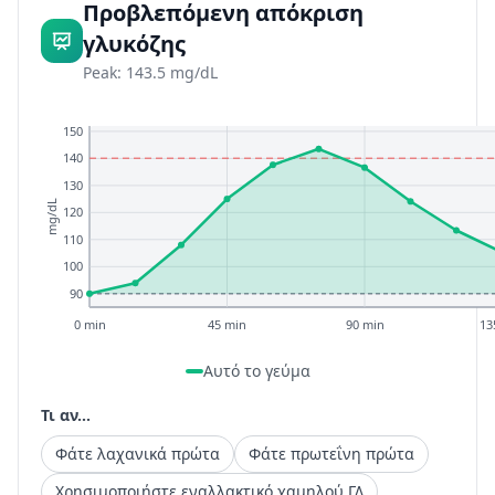
Προβλεπόμενη απόκριση
γλυκόζης
Peak: 143.5 mg/dL
150
140
130
mg/dL
120
110
100
90
0 min
45 min
90 min
13
Αυτό το γεύμα
Τι αν...
Φάτε λαχανικά πρώτα
Φάτε πρωτεΐνη πρώτα
Χρησιμοποιήστε εναλλακτικό χαμηλού ΓΔ