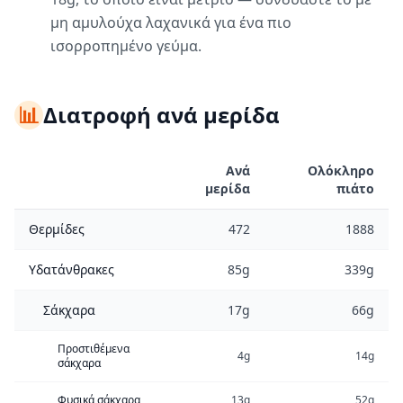
μη αμυλούχα λαχανικά για ένα πιο
ισορροπημένο γεύμα.
📊
Διατροφή ανά μερίδα
Ανά
Ολόκληρο
μερίδα
πιάτο
Θερμίδες
472
1888
Υδατάνθρακες
85g
339g
Σάκχαρα
17g
66g
Προστιθέμενα
4g
14g
σάκχαρα
Φυσικά σάκχαρα
13g
52g