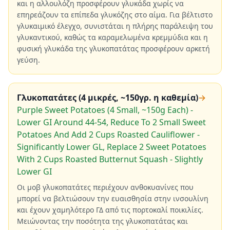
και η αλλουλόζη προσφέρουν γλυκάδα χωρίς να
επηρεάζουν τα επίπεδα γλυκόζης στο αίμα. Για βέλτιστο
γλυκαιμικό έλεγχο, συνιστάται η πλήρης παράλειψη του
γλυκαντικού, καθώς τα καραμελωμένα κρεμμύδια και η
φυσική γλυκάδα της γλυκοπατάτας προσφέρουν αρκετή
γεύση.
Γλυκοπατάτες (4 μικρές, ~150γρ. η καθεμία)
→
Purple Sweet Potatoes (4 Small, ~150g Each) -
Lower GI Around 44-54, Reduce To 2 Small Sweet
Potatoes And Add 2 Cups Roasted Cauliflower -
Significantly Lower GL, Replace 2 Sweet Potatoes
With 2 Cups Roasted Butternut Squash - Slightly
Lower GI
Οι μοβ γλυκοπατάτες περιέχουν ανθοκυανίνες που
μπορεί να βελτιώσουν την ευαισθησία στην ινσουλίνη
και έχουν χαμηλότερο ΓΔ από τις πορτοκαλί ποικιλίες.
Μειώνοντας την ποσότητα της γλυκοπατάτας και