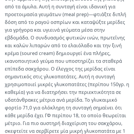
από τα άμυλα. Αυτή η συνταγή είναι ιδανική για
προετοιμασία γευμάτων (meal prep)—φτιάξτε διπλή
δόση από το ραγού οσπρίων και καταψύξτε μερίδες
για γρήγορα και υγιεινά γεύματα μέσα στην
εβδομάδα. Ο συνδυασμός φυτικών ινών, πρωτεΐνης
και καλών λιπαρών από το ελαιόλαδο και την ξινή
κρέμα (soured cream) δημιουργεί ένα πλήρες,
ικανοποιητικό γεύμα που υποστηρίζει τα σταθερά
επίπεδα σακχάρου. Ο έλεγχος της μερίδας είναι
σημαντικός στις γλυκοπατάτες. Αυτή η συνταγή
χρησιμοποιεί μικρές γλυκοπατάτες (περίπου 150γρ. η
καθεμία) για να διατηρήσει την περιεκτικότητα σε
υδατάνθρακες μέτρια ανά μερίδα. Το γλυκαιμικό
φορτίο 71,0 για ολόκληρη τη συνταγή σημαίνει ότι
κάθε μερίδα έχει ΓΦ περίπου 18, το οποίο θεωρείται
μέτριο. Για πιο αυστηρή διαχείριση του σακχάρου,
σκεφτείτε να σερβίρετε μία μικρή γλυκοπατάτα με 1