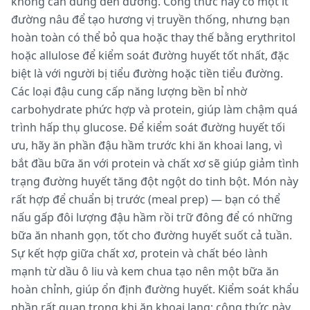
không cần dùng đến đường. Công thức này có một ít
đường nâu để tạo hương vị truyền thống, nhưng bạn
hoàn toàn có thể bỏ qua hoặc thay thế bằng erythritol
hoặc allulose để kiểm soát đường huyết tốt nhất, đặc
biệt là với người bị tiểu đường hoặc tiền tiểu đường.
Các loại đậu cung cấp năng lượng bền bỉ nhờ
carbohydrate phức hợp và protein, giúp làm chậm quá
trình hấp thụ glucose. Để kiểm soát đường huyết tối
ưu, hãy ăn phần đậu hầm trước khi ăn khoai lang, vì
bắt đầu bữa ăn với protein và chất xơ sẽ giúp giảm tình
trạng đường huyết tăng đột ngột do tinh bột. Món này
rất hợp để chuẩn bị trước (meal prep) — bạn có thể
nấu gấp đôi lượng đậu hầm rồi trữ đông để có những
bữa ăn nhanh gọn, tốt cho đường huyết suốt cả tuần.
Sự kết hợp giữa chất xơ, protein và chất béo lành
mạnh từ dầu ô liu và kem chua tạo nên một bữa ăn
hoàn chỉnh, giúp ổn định đường huyết. Kiểm soát khẩu
phần rất quan trọng khi ăn khoai lang; công thức này