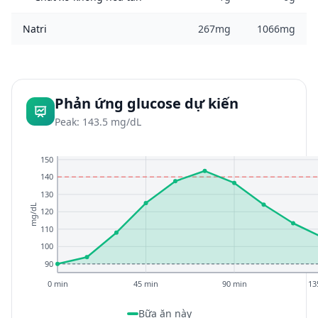
Natri
267mg
1066mg
Phản ứng glucose dự kiến
Peak: 143.5 mg/dL
150
140
130
mg/dL
120
110
100
90
0 min
45 min
90 min
13
Bữa ăn này