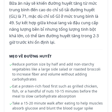
Bữa ăn này sẽ khiến đường huyết tăng từ mức
trung bình đến cao do chỉ số tải đường huyết
(GL) là 71, mặc dù chỉ số GI ở mức trung bình là
49. Sự kết hợp giữa khoai lang và đậu cung cấp
năng lượng bền bỉ nhưng tổng lượng tinh bột
khá lớn, có thể làm đường huyết tăng trong 2-3
giờ trước khi ổn định lại.
MẸO VỀ ĐƯỜNG HUYẾT
Reduce portion size by half and add non-starchy
✓
vegetables like a large side salad or roasted broccoli
to increase fiber and volume without adding
carbohydrates
Eat a protein-rich food first such as grilled chicken,
✓
fish, or a handful of nuts 10-15 minutes before the
meal to slow carbohydrate absorption
Take a 15-20 minute walk after eating to help muscles
✓
absorb glucose and blunt the blood sugar spike