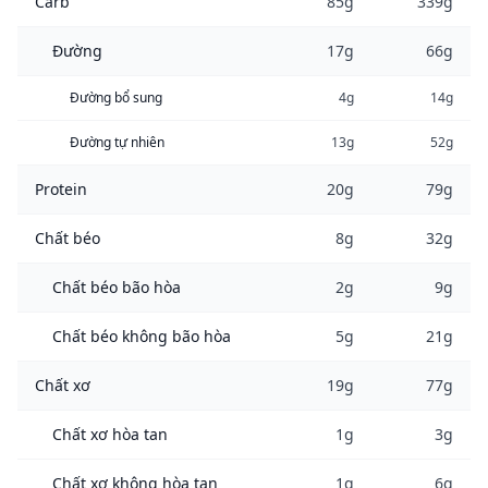
Carb
85g
339g
Đường
17g
66g
Đường bổ sung
4g
14g
Đường tự nhiên
13g
52g
Protein
20g
79g
Chất béo
8g
32g
Chất béo bão hòa
2g
9g
Chất béo không bão hòa
5g
21g
Chất xơ
19g
77g
Chất xơ hòa tan
1g
3g
Chất xơ không hòa tan
1g
6g