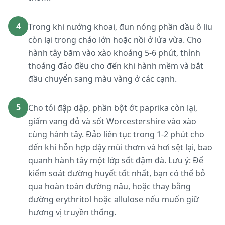
4
Trong khi nướng khoai, đun nóng phần dầu ô liu
còn lại trong chảo lớn hoặc nồi ở lửa vừa. Cho
hành tây băm vào xào khoảng 5-6 phút, thỉnh
thoảng đảo đều cho đến khi hành mềm và bắt
đầu chuyển sang màu vàng ở các cạnh.
5
Cho tỏi đập dập, phần bột ớt paprika còn lại,
giấm vang đỏ và sốt Worcestershire vào xào
cùng hành tây. Đảo liên tục trong 1-2 phút cho
đến khi hỗn hợp dậy mùi thơm và hơi sệt lại, bao
quanh hành tây một lớp sốt đậm đà. Lưu ý: Để
kiểm soát đường huyết tốt nhất, bạn có thể bỏ
qua hoàn toàn đường nâu, hoặc thay bằng
đường erythritol hoặc allulose nếu muốn giữ
hương vị truyền thống.