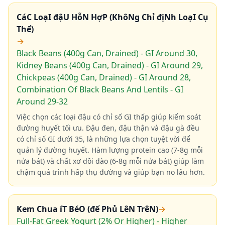
CáC LoạI đậU HỗN HợP (KhôNg Chỉ địNh LoạI Cụ
Thể)
→
Black Beans (400g Can, Drained) - GI Around 30,
Kidney Beans (400g Can, Drained) - GI Around 29,
Chickpeas (400g Can, Drained) - GI Around 28,
Combination Of Black Beans And Lentils - GI
Around 29-32
Việc chọn các loại đậu có chỉ số GI thấp giúp kiểm soát
đường huyết tối ưu. Đậu đen, đậu thận và đậu gà đều
có chỉ số GI dưới 35, là những lựa chọn tuyệt vời để
quản lý đường huyết. Hàm lượng protein cao (7-8g mỗi
nửa bát) và chất xơ dồi dào (6-8g mỗi nửa bát) giúp làm
chậm quá trình hấp thụ đường và giúp bạn no lâu hơn.
Kem Chua íT BéO (để Phủ LêN TrêN)
→
Full-Fat Greek Yogurt (2% Or Higher) - Higher