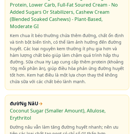
Protein, Lower Carb, Full-Fat Soured Cream - No
Added Sugars Or Stabilizers, Cashew Cream
(Blended Soaked Cashews) - Plant-Based,
Moderate GI
Kem chua ít béo thường chứa thêm đường, chất ổn định
và tinh bột biến tính, có thể làm ảnh hưởng đến đường
huyết. Các loại nguyên kem thường ít phụ gia hơn và
hàm lượng chất béo giúp làm chậm quá trình hấp thụ
đường. Sữa chua Hy Lạp cung cấp thêm protein (khoảng
10g mỗi phần ăn), giúp điều hòa phản ứng đường huyết
tốt hơn. Kem hạt điều là một lựa chọn thay thế không
chứa sữa với các chất béo lành mạnh.
đườNg NâU
→
Coconut Sugar (Smaller Amount), Allulose,
Erythritol
Đường nâu vẫn làm tăng đường huyết nhanh; nên ưu
tiên các loại chất tạo ngọt có chỉ số GI thấp hơn.