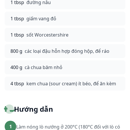
1 tbsp
đường nâu
1 tbsp
giấm vang đỏ
1 tbsp
sốt Worcestershire
800 g
các loại đậu hỗn hợp đóng hộp, để ráo
400 g
cà chua băm nhỏ
4 tbsp
kem chua (sour cream) ít béo, để ăn kèm
👨‍🍳
Hướng dẫn
1
Làm nóng lò nướng ở 200°C (180°C đối với lò có