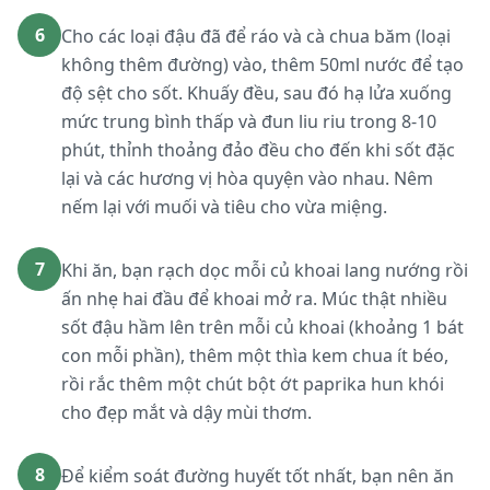
6
Cho các loại đậu đã để ráo và cà chua băm (loại
không thêm đường) vào, thêm 50ml nước để tạo
độ sệt cho sốt. Khuấy đều, sau đó hạ lửa xuống
mức trung bình thấp và đun liu riu trong 8-10
phút, thỉnh thoảng đảo đều cho đến khi sốt đặc
lại và các hương vị hòa quyện vào nhau. Nêm
nếm lại với muối và tiêu cho vừa miệng.
7
Khi ăn, bạn rạch dọc mỗi củ khoai lang nướng rồi
ấn nhẹ hai đầu để khoai mở ra. Múc thật nhiều
sốt đậu hầm lên trên mỗi củ khoai (khoảng 1 bát
con mỗi phần), thêm một thìa kem chua ít béo,
rồi rắc thêm một chút bột ớt paprika hun khói
cho đẹp mắt và dậy mùi thơm.
8
Để kiểm soát đường huyết tốt nhất, bạn nên ăn