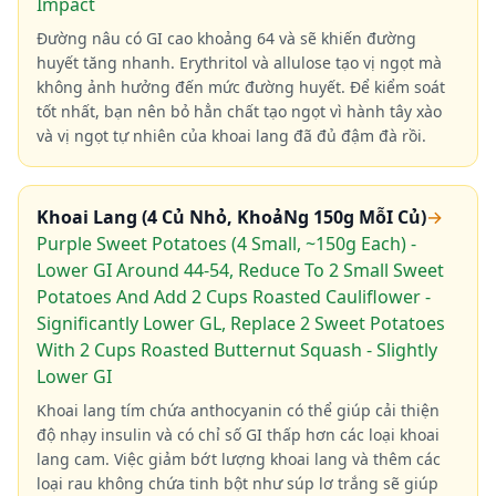
Impact
Đường nâu có GI cao khoảng 64 và sẽ khiến đường
huyết tăng nhanh. Erythritol và allulose tạo vị ngọt mà
không ảnh hưởng đến mức đường huyết. Để kiểm soát
tốt nhất, bạn nên bỏ hẳn chất tạo ngọt vì hành tây xào
và vị ngọt tự nhiên của khoai lang đã đủ đậm đà rồi.
Khoai Lang (4 Củ Nhỏ, KhoảNg 150g MỗI Củ)
→
Purple Sweet Potatoes (4 Small, ~150g Each) -
Lower GI Around 44-54, Reduce To 2 Small Sweet
Potatoes And Add 2 Cups Roasted Cauliflower -
Significantly Lower GL, Replace 2 Sweet Potatoes
With 2 Cups Roasted Butternut Squash - Slightly
Lower GI
Khoai lang tím chứa anthocyanin có thể giúp cải thiện
độ nhạy insulin và có chỉ số GI thấp hơn các loại khoai
lang cam. Việc giảm bớt lượng khoai lang và thêm các
loại rau không chứa tinh bột như súp lơ trắng sẽ giúp