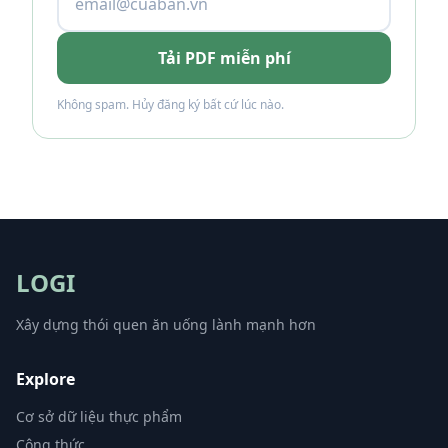
Tải PDF miễn phí
Không spam. Hủy đăng ký bất cứ lúc nào.
LOGI
Xây dựng thói quen ăn uống lành mạnh hơn
Explore
Cơ sở dữ liệu thực phẩm
Công thức