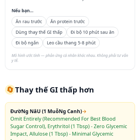
Nếu bạn...
Ăn rau trước
Ăn protein trước
Dùng thay thế GI thấp
Đi bộ 10 phút sau ăn
Đi bộ ngắn
Leo cầu thang 5-8 phút
Mô hình ước tính — phản ứng cá nhân khác nhau. Không phải tư vấn
y tế.
🔄
Thay thế GI thấp hơn
ĐườNg NâU (1 MuỗNg Canh)
→
Omit Entirely (Recommended For Best Blood
Sugar Control), Erythritol (1 Tbsp) - Zero Glycemic
Impact, Allulose (1 Tbsp) - Minimal Glycemic