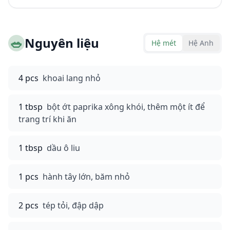
🥗
Nguyên liệu
Hệ mét
Hệ Anh
4 pcs
khoai lang nhỏ
1 tbsp
bột ớt paprika xông khói, thêm một ít để
trang trí khi ăn
1 tbsp
dầu ô liu
1 pcs
hành tây lớn, băm nhỏ
2 pcs
tép tỏi, đập dập