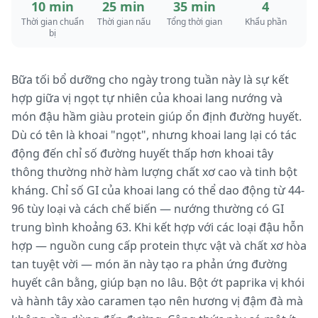
10 min
25 min
35 min
4
Thời gian chuẩn
Thời gian nấu
Tổng thời gian
Khẩu phần
bị
Bữa tối bổ dưỡng cho ngày trong tuần này là sự kết
hợp giữa vị ngọt tự nhiên của khoai lang nướng và
món đậu hầm giàu protein giúp ổn định đường huyết.
Dù có tên là khoai "ngọt", nhưng khoai lang lại có tác
động đến chỉ số đường huyết thấp hơn khoai tây
thông thường nhờ hàm lượng chất xơ cao và tinh bột
kháng. Chỉ số GI của khoai lang có thể dao động từ 44-
96 tùy loại và cách chế biến — nướng thường có GI
trung bình khoảng 63. Khi kết hợp với các loại đậu hỗn
hợp — nguồn cung cấp protein thực vật và chất xơ hòa
tan tuyệt vời — món ăn này tạo ra phản ứng đường
huyết cân bằng, giúp bạn no lâu. Bột ớt paprika vị khói
và hành tây xào caramen tạo nên hương vị đậm đà mà