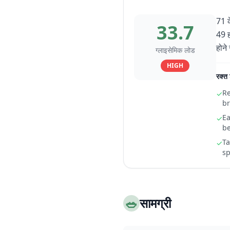
71 क
33.7
49 ह
होने
ग्लाइसेमिक लोड
HIGH
रक्त 
Re
✓
br
Ea
✓
be
Ta
✓
sp
🥗
सामग्री