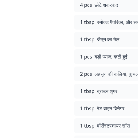
4 pcs
छोटे शकरकंद
1 tbsp
स्मोक्ड पैपरिका, और स
1 tbsp
जैतून का तेल
1 pcs
बड़ी प्याज, कटी हुई
2 pcs
लहसुन की कलियां, कुचल
1 tbsp
ब्राउन शुगर
1 tbsp
रेड वाइन विनेगर
1 tbsp
वॉर्सेस्टरशायर सॉस