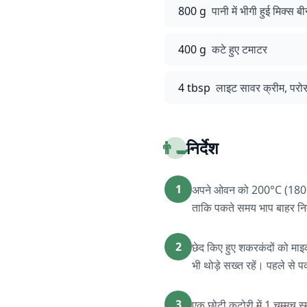
800 g
पानी में भीगी हुई मिक्स बी
400 g
कटे हुए टमाटर
4 tbsp
लाइट सावर क्रीम, परोस
👨‍🍳
निर्देश
1
अपने ओवन को 200°C (180°C फ
ताकि पकते समय भाप बाहर 
2
छेद किए हुए शकरकंदों को माइ
भी थोड़े सख्त रहें। पहले स
3
एक छोटी कटोरी में 1 चम्मच स