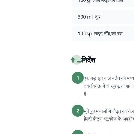
100 g
लाल मसूर की दाल
300 ml
दूध
1 tbsp
ताज़ा नींबू का रस
👨‍🍳
निर्देश
1
एक बड़े सूप वाले बर्तन को मध
तक कि उनमें से खुशबू न आने 
है।
2
भुने हुए मसालों में जैतून का त
हेल्दी फैट्स ग्लूकोज के अवशो