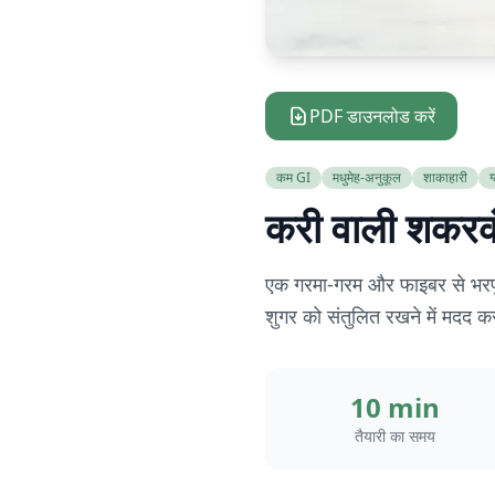
PDF डाउनलोड करें
कम GI
मधुमेह-अनुकूल
शाकाहारी
ग
करी वाली शकरक
एक गरमा-गरम और फाइबर से भरपूर
शुगर को संतुलित रखने में मदद क
10 min
तैयारी का समय