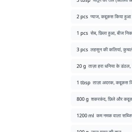
3 tbsp
जैतून का तेल (ओलिव
2 pcs
प्याज, कद्दूकस किया हुआ
1 pcs
सेब, छिला हुआ, बीज नि
3 pcs
लहसुन की कलियां, कुचल
20 g
ताज़ा हरा धनिया के डंठल,
1 tbsp
ताज़ा अदरक, कद्दूकस 
800 g
शकरकंद, छिले और कद्दू
1200 ml
कम नमक वाला सब्जि