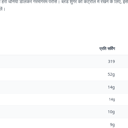
 हरा धनिया डालकर गरमागरम परोसें। ब्लड शुगर को कंट्रोल में रखने के लिए, इस
लें।
प्रति सर्विंग
319
52g
14g
14g
10g
9g