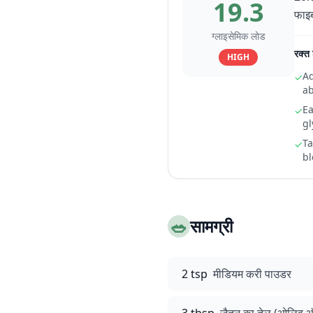
19.3
फाइब
ग्लाइसेमिक लोड
रक्त 
HIGH
Ad
✓
ab
Ea
✓
gl
Ta
✓
bl
🥗
सामग्री
2 tsp
मीडियम करी पाउडर