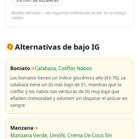
5-8 min de escaleras
Modelo estimado — las respuestas individuales varían. No es consejo
médico.
🔄
Alternativas de bajo IG
Boniato
→
Calabaza, Coliflor, Nabos
Los boniatos tienen un índice glucémico alto (63-70). La
calabaza tiene un IG más bajo de 51, mientras que la
coliflor y los nabos son verduras de IG muy bajo que
añaden cremosidad y volumen sin disparar el azúcar en
sangre.
Manzana
→
Manzana Verde, LimóN, Crema De Coco Sin