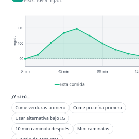
Peak: 109.4 mg/dL
110
mg/dL
100
90
0 min
45 min
90 min
13
Esta comida
¿Y si tú...
Come verduras primero
Come proteína primero
Usar alternativa bajo IG
10 min caminata después
Mini caminatas