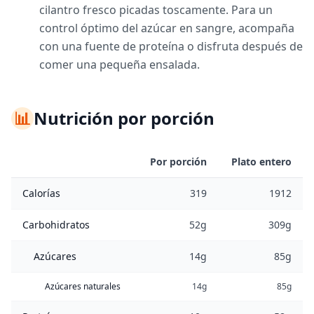
cilantro fresco picadas toscamente. Para un
control óptimo del azúcar en sangre, acompaña
con una fuente de proteína o disfruta después de
comer una pequeña ensalada.
📊
Nutrición por porción
Por porción
Plato entero
Calorías
319
1912
Carbohidratos
52g
309g
Azúcares
14g
85g
Azúcares naturales
14g
85g