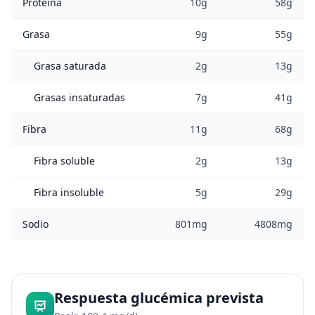
Proteína
10g
58g
Grasa
9g
55g
Grasa saturada
2g
13g
Grasas insaturadas
7g
41g
Fibra
11g
68g
Fibra soluble
2g
13g
Fibra insoluble
5g
29g
Sodio
801mg
4808mg
Respuesta glucémica prevista