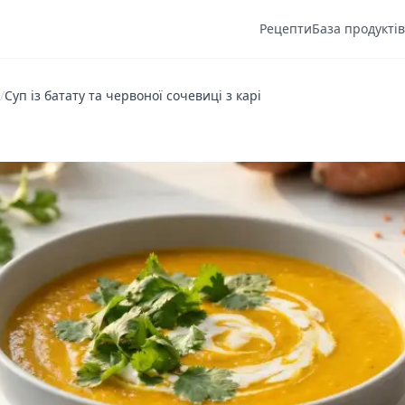
Рецепти
База продуктів
/
Суп із батату та червоної сочевиці з карі