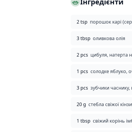
🥗
Інгредієнти
2 tsp
порошок карі (сер
3 tbsp
оливкова олія
2 pcs
цибуля, натерта н
1 pcs
солодке яблуко, 
3 pcs
зубчики часнику,
20 g
стебла свіжої кінз
1 tbsp
свіжий корінь ім