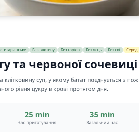
егетаріанське
Без глютену
Без горіхів
Без яєць
Без сої
Серед
ту та червоної сочевиці 
на клітковину суп, у якому батат поєднується з п
івного рівня цукру в крові протягом дня.
25 min
35 min
Час приготування
Загальний час