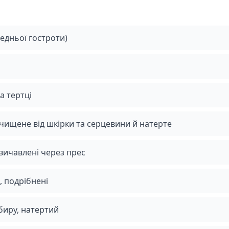
едньої гостроти)
а тертці
очищене від шкірки та серцевини й натерте
 вичавлені через прес
и, подрібнені
биру, натертий