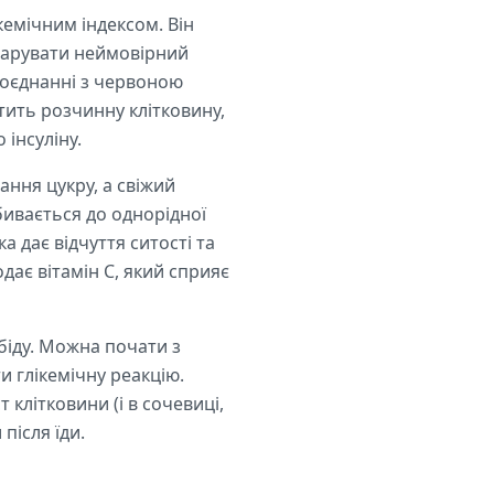
кемічним індексом. Він
 дарувати неймовірний
 поєднанні з червоною
тить розчинну клітковину,
 інсуліну.
ання цукру, а свіжий
ивається до однорідної
а дає відчуття ситості та
дає вітамін С, який сприяє
біду. Можна почати з
и глікемічну реакцію.
 клітковини (і в сочевиці,
після їди.