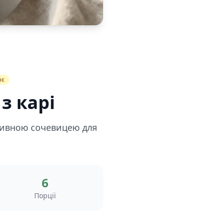
нє
з карі
оживною сочевицею для
6
Порції