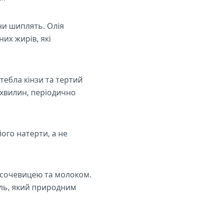
ни шиплять. Олія
их жирів, які
тебла кінзи та тертий
 хвилин, періодично
його натерти, а не
 сочевицею та молоком.
ль, який природним