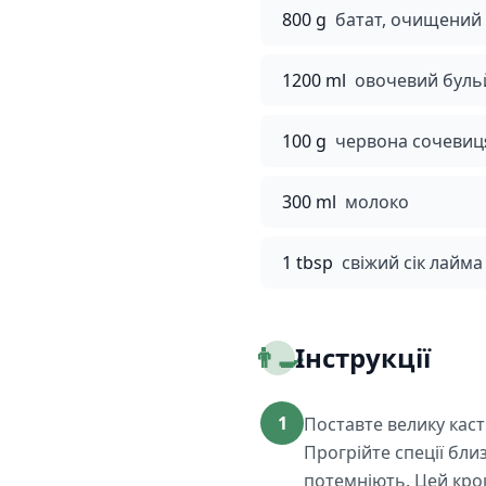
800 g
батат, очищений 
1200 ml
овочевий бульй
100 g
червона сочевиц
300 ml
молоко
1 tbsp
свіжий сік лайма
👨‍🍳
Інструкції
1
Поставте велику каст
Прогрійте спеції бли
потемніють. Цей крок