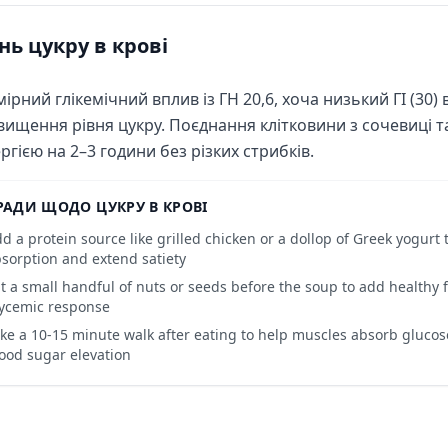
нь цукру в крові
ірний глікемічний вплив із ГН 20,6, хоча низький ГІ (30)
вищення рівня цукру. Поєднання клітковини з сочевиці т
ргією на 2–3 години без різких стрибків.
РАДИ ЩОДО ЦУКРУ В КРОВІ
d a protein source like grilled chicken or a dollop of Greek yogurt 
sorption and extend satiety
t a small handful of nuts or seeds before the soup to add healthy fa
ycemic response
ke a 10-15 minute walk after eating to help muscles absorb gluco
ood sugar elevation