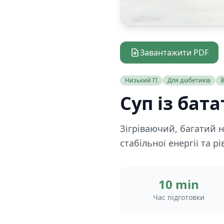
Завантажити PDF
Низький ГІ
Для діабетиків
В
Суп із бата
Зігріваючий, багатий 
стабільної енергії та р
10 min
Час підготовки