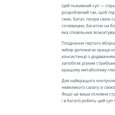
Цей поживний суп — справж
розроблений так, щоб під
смак. Батат, попри свою с
сочевицею, багатою на біл
яка сповільнює всмоктуван
Поєднання тертого яблука 
імбир допомагає краще ко
консистенції з додаванням
запобігає різким стрибкам
кращому метаболізму глю
Для найкращого контролю 
невеликого салату зі свіж
Якщо це ваша основна стра
і в бататі) робить цей суп