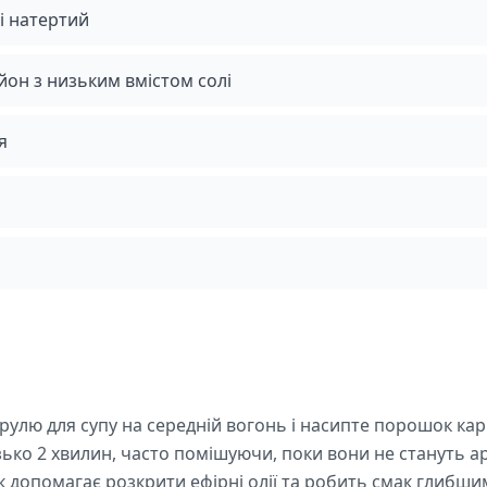
і натертий
он з низьким вмістом солі
я
рулю для супу на середній вогонь і насипте порошок карі
зько 2 хвилин, часто помішуючи, поки вони не стануть 
 допомагає розкрити ефірні олії та робить смак глибши