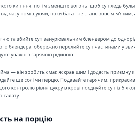
гкого кипіння, потім зменште вогонь, щоб суп ледь бул
с від часу помішуючи, поки батат не стане зовсім м’яким,
вогню та збийте суп занурювальним блендером до однорі
кого блендера, обережно перелийте суп частинами у зв
дуже уважні з гарячою рідиною.
айма — він зробить смак яскравішим і додасть приємну 
 додайте ще солі чи перцю. Подавайте гарячим, прикрас
ащого контролю рівня цукру в крові поєднуйте суп із біл
о салату.
сть на порцію