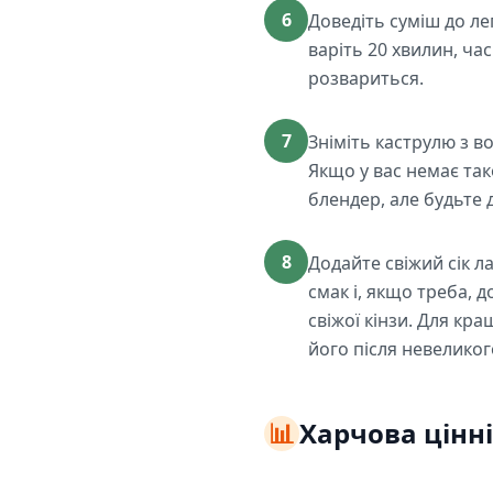
6
Доведіть суміш до ле
варіть 20 хвилин, ча
розвариться.
7
Зніміть каструлю з 
Якщо у вас немає та
блендер, але будьте 
8
Додайте свіжий сік л
смак і, якщо треба,
свіжої кінзи. Для кр
його після невеликог
📊
Харчова цінні