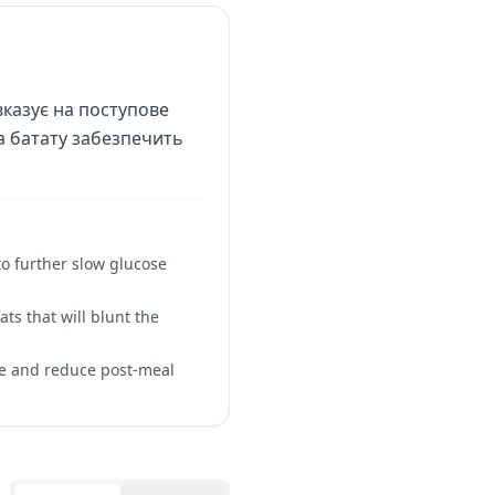
 вказує на поступове
а батату забезпечить
to further slow glucose
ts that will blunt the
se and reduce post-meal