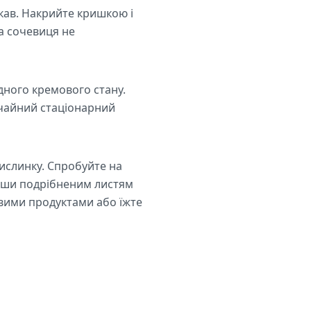
ькав. Накрийте кришкою і
 а сочевиця не
дного кремового стану.
ичайний стаціонарний
кислинку. Спробуйте на
ивши подрібненим листям
ковими продуктами або їжте