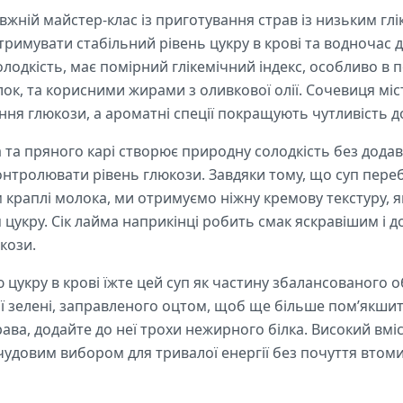
ній майстер-клас із приготування страв із низьким глі
тримувати стабільний рівень цукру в крові та водночас
олодкість, має помірний глікемічний індекс, особливо в
ок, та корисними жирами з оливкової олії. Сочевиця міс
ня глюкози, а ароматні спеції покращують чутливість до
та пряного карі створює природну солодкість без додав
нтролювати рівень глюкози. Завдяки тому, що суп переб
 краплі молока, ми отримуємо ніжну кремову текстуру, як
 цукру. Сік лайма наприкінці робить смак яскравішим і до
кози.
цукру в крові їжте цей суп як частину збалансованого о
ої зелені, заправленого оцтом, щоб ще більше пом’якшит
ва, додайте до неї трохи нежирного білка. Високий вміст
 чудовим вибором для тривалої енергії без почуття втоми 