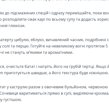
ю до підсмажених спецій і одразу перемішайте, поки во
розподілити смак карі по всьому супу та додасть корисн
ння глюкози.
атерту цибулю, яблуко, вичавлений часник, подрібнені с
у солі та перцю. Готуйте на невеликому вогні протягом 5
чі не стануть м’якими та ароматними.
я, очистьте батат і натріть його на грубій тертці. Якщо 
уп приготується швидше, а його текстура буде ніжнішою.
тат у каструлю разом з овочевим бульйоном, червоною
Сочевиця варитиметься прямо в супі, виділяючи крохма
у густішою.