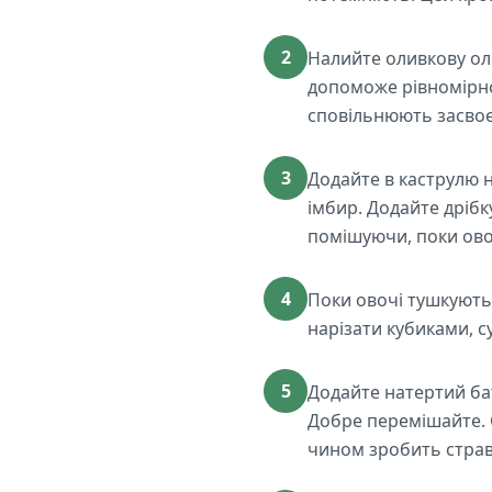
2
Налийте оливкову олі
допоможе рівномірно 
сповільнюють засвоє
3
Додайте в каструлю н
імбир. Додайте дрібк
помішуючи, поки ово
4
Поки овочі тушкуютьс
нарізати кубиками, с
5
Додайте натертий ба
Добре перемішайте. 
чином зробить страв