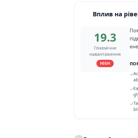
Вплив на ріве
Пом
19.3
під
ене
Глікемічне
навантаження
HIGH
ПО
Ad
✓
ab
Ea
✓
gl
Ta
✓
bl