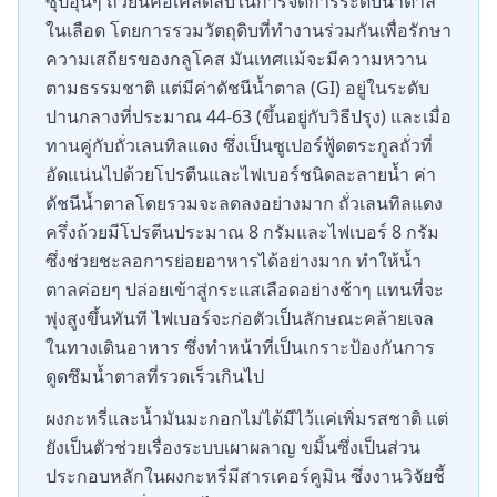
ซุปอุ่นๆ ถ้วยนี้คือเคล็ดลับในการจัดการระดับน้ำตาล
ในเลือด โดยการรวมวัตถุดิบที่ทำงานร่วมกันเพื่อรักษา
ความเสถียรของกลูโคส มันเทศแม้จะมีความหวาน
ตามธรรมชาติ แต่มีค่าดัชนีน้ำตาล (GI) อยู่ในระดับ
ปานกลางที่ประมาณ 44-63 (ขึ้นอยู่กับวิธีปรุง) และเมื่อ
ทานคู่กับถั่วเลนทิลแดง ซึ่งเป็นซูเปอร์ฟู้ดตระกูลถั่วที่
อัดแน่นไปด้วยโปรตีนและไฟเบอร์ชนิดละลายน้ำ ค่า
ดัชนีน้ำตาลโดยรวมจะลดลงอย่างมาก ถั่วเลนทิลแดง
ครึ่งถ้วยมีโปรตีนประมาณ 8 กรัมและไฟเบอร์ 8 กรัม
ซึ่งช่วยชะลอการย่อยอาหารได้อย่างมาก ทำให้น้ำ
ตาลค่อยๆ ปล่อยเข้าสู่กระแสเลือดอย่างช้าๆ แทนที่จะ
พุ่งสูงขึ้นทันที ไฟเบอร์จะก่อตัวเป็นลักษณะคล้ายเจล
ในทางเดินอาหาร ซึ่งทำหน้าที่เป็นเกราะป้องกันการ
ดูดซึมน้ำตาลที่รวดเร็วเกินไป
ผงกะหรี่และน้ำมันมะกอกไม่ได้มีไว้แค่เพิ่มรสชาติ แต่
ยังเป็นตัวช่วยเรื่องระบบเผาผลาญ ขมิ้นซึ่งเป็นส่วน
ประกอบหลักในผงกะหรี่มีสารเคอร์คูมิน ซึ่งงานวิจัยชี้