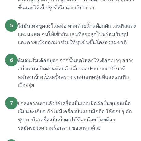
ขึ้นและได้เนื้อซุปที่เนียนละเอียดกว่า
5
ใส่มันเทศขูดลงในหม้อ ตามด้วยน้ำสต๊อกผัก เลนทิลแดง
และนมสด คนให้เข้ากัน เลนทิลจะสุกไปพร้อมกับซุป
และคายแป้งออกมาช่วยให้ซุปข้นขึ้นโดยธรรมชาติ
6
ต้มจนเริ่มเดือดปุดๆ จากนั้นลดไฟลงให้เดือดเบาๆ อย่าง
สม่ำเสมอ ปิดฝาหม้อแล้วเคี่ยวต่อประมาณ 20 นาที
หมั่นคนบ้างเป็นครั้งคราว จนมันเทศนุ่มดีและเลนทิล
เปื่อยยุ่ย
7
ยกลงจากเตาแล้วใช้เครื่องปั่นแบบมือถือปั่นซุปจนเนื้อ
เนียนละเอียด ถ้าไม่มีเครื่องปั่นแบบมือถือ ให้ค่อยๆ ตัก
ซุปแบ่งใส่เครื่องปั่นน้ำผลไม้ทีละน้อย โดยต้อง
ระมัดระวังความร้อนจากของเหลวด้วย