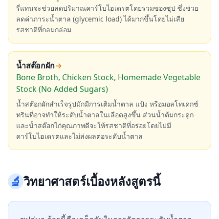
รี่แทนจะช่วยลดปริมาณคาร์โบไฮเดรตโดยรวมของซุป ซึ่งช่วย
ลดค่าภาระน้ำตาล (glycemic load) ได้มากขึ้นโดยไม่เสีย
รสชาติที่กลมกล่อม
น้ำสต๊อกผัก
→
Bone Broth, Chicken Stock, Homemade Vegetable
Stock (No Added Sugars)
น้ำสต๊อกผักสำเร็จรูปมักมีการเติมน้ำตาล แป้ง หรือมอลโทเดกซ์
ทรินที่อาจทำให้ระดับน้ำตาลในเลือดสูงขึ้น ส่วนน้ำต้มกระดูก
และน้ำสต๊อกไก่คุณภาพดีจะให้รสชาติที่อร่อยโดยไม่มี
คาร์โบไฮเดรตและไม่ส่งผลต่อระดับน้ำตาล
🔬
วิทยาศาสตร์เบื้องหลังสูตรนี้