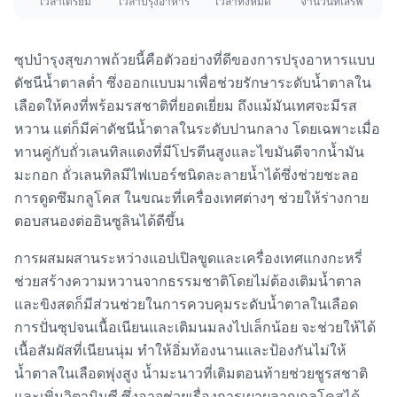
เวลาเตรียม
เวลาปรุงอาหาร
เวลาทั้งหมด
จำนวนที่เสิร์ฟ
ซุปบำรุงสุขภาพถ้วยนี้คือตัวอย่างที่ดีของการปรุงอาหารแบบ
ดัชนีน้ำตาลต่ำ ซึ่งออกแบบมาเพื่อช่วยรักษาระดับน้ำตาลใน
เลือดให้คงที่พร้อมรสชาติที่ยอดเยี่ยม ถึงแม้มันเทศจะมีรส
หวาน แต่ก็มีค่าดัชนีน้ำตาลในระดับปานกลาง โดยเฉพาะเมื่อ
ทานคู่กับถั่วเลนทิลแดงที่มีโปรตีนสูงและไขมันดีจากน้ำมัน
มะกอก ถั่วเลนทิลมีไฟเบอร์ชนิดละลายน้ำได้ซึ่งช่วยชะลอ
การดูดซึมกลูโคส ในขณะที่เครื่องเทศต่างๆ ช่วยให้ร่างกาย
ตอบสนองต่ออินซูลินได้ดีขึ้น
การผสมผสานระหว่างแอปเปิลขูดและเครื่องเทศแกงกะหรี่
ช่วยสร้างความหวานจากธรรมชาติโดยไม่ต้องเติมน้ำตาล
และขิงสดก็มีส่วนช่วยในการควบคุมระดับน้ำตาลในเลือด
การปั่นซุปจนเนื้อเนียนและเติมนมลงไปเล็กน้อย จะช่วยให้ได้
เนื้อสัมผัสที่เนียนนุ่ม ทำให้อิ่มท้องนานและป้องกันไม่ให้
น้ำตาลในเลือดพุ่งสูง น้ำมะนาวที่เติมตอนท้ายช่วยชูรสชาติ
และเพิ่มวิตามินซี ซึ่งอาจช่วยเรื่องการเผาผลาญกลูโคสได้