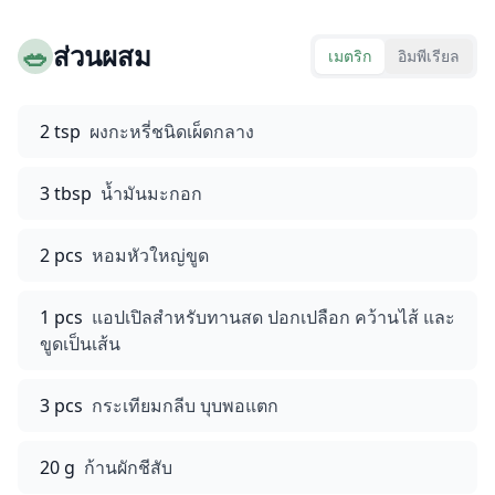
🥗
ส่วนผสม
เมตริก
อิมพีเรียล
2 tsp
ผงกะหรี่ชนิดเผ็ดกลาง
3 tbsp
น้ำมันมะกอก
2 pcs
หอมหัวใหญ่ขูด
1 pcs
แอปเปิลสำหรับทานสด ปอกเปลือก คว้านไส้ และ
ขูดเป็นเส้น
3 pcs
กระเทียมกลีบ บุบพอแตก
20 g
ก้านผักชีสับ