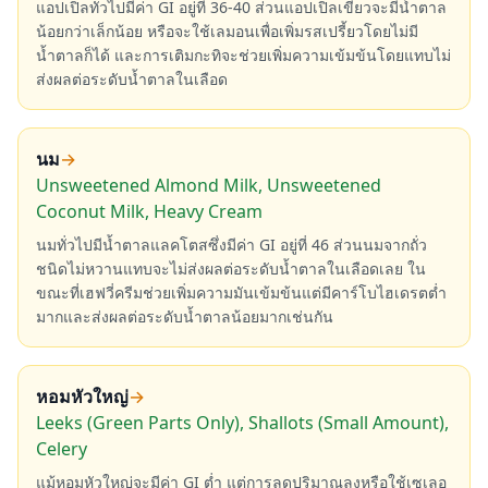
แอปเปิลทั่วไปมีค่า GI อยู่ที่ 36-40 ส่วนแอปเปิลเขียวจะมีน้ำตาล
น้อยกว่าเล็กน้อย หรือจะใช้เลมอนเพื่อเพิ่มรสเปรี้ยวโดยไม่มี
น้ำตาลก็ได้ และการเติมกะทิจะช่วยเพิ่มความเข้มข้นโดยแทบไม่
ส่งผลต่อระดับน้ำตาลในเลือด
นม
→
Unsweetened Almond Milk, Unsweetened
Coconut Milk, Heavy Cream
นมทั่วไปมีน้ำตาลแลคโตสซึ่งมีค่า GI อยู่ที่ 46 ส่วนนมจากถั่ว
ชนิดไม่หวานแทบจะไม่ส่งผลต่อระดับน้ำตาลในเลือดเลย ใน
ขณะที่เฮฟวี่ครีมช่วยเพิ่มความมันเข้มข้นแต่มีคาร์โบไฮเดรตต่ำ
มากและส่งผลต่อระดับน้ำตาลน้อยมากเช่นกัน
หอมหัวใหญ่
→
Leeks (Green Parts Only), Shallots (Small Amount),
Celery
แม้หอมหัวใหญ่จะมีค่า GI ต่ำ แต่การลดปริมาณลงหรือใช้เซเลอ