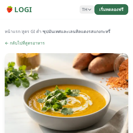
LOGI
TH
เริ่มทดลองฟรี
หน้าแรก
/
สูตร GI ต่ำ
/
ซุปมันเทศและเลนทิลแดงรสแกงกะหรี่
← กลับไปที่สูตรอาหาร