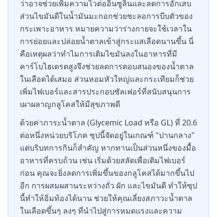
ว่าอาจช่วยเพิ่มความไวต่ออินซูลินและลดการอักเสบ
ส่วนไขมันดีในน้ำมันมะกอกช่วยชะลอการบีบตัวของ
กระเพาะอาหาร หมายความว่าร่างกายจะใช้เวลาใน
การย่อยและปล่อยน้ำตาลเข้าสู่กระแสเลือดนานขึ้น นี่
คือเหตุผลว่าทำไมการเติมไขมันลงในอาหารที่มี
คาร์โบไฮเดรตสูงจึงช่วยลดการตอบสนองของน้ำตาล
ในเลือดได้เสมอ ส่วนหอมหัวใหญ่และกระเทียมก็ช่วย
เพิ่มไฟเบอร์และสารประกอบซัลเฟอร์ที่สนับสนุนการ
เผาผลาญกลูโคสให้มีสุขภาพดี
ด้วยค่าภาระน้ำตาล (Glycemic Load หรือ GL) ที่ 20.6
ต่อหนึ่งหน่วยบริโภค ซุปนี้จัดอยู่ในเกณฑ์ "ปานกลาง"
แต่บริบทการกินก็สำคัญ หากทานเป็นส่วนหนึ่งของมื้อ
อาหารที่ครบถ้วน เช่น เริ่มด้วยสลัดเพื่อเติมไฟเบอร์
ก่อน คุณจะยิ่งลดการเพิ่มขึ้นของกลูโคสได้มากขึ้นไป
อีก การผสมผสานระหว่างถั่ว ผัก และไขมันดี ทำให้ซุป
นี้ทำให้อิ่มท้องได้นาน ช่วยให้คุณเลี่ยงสภาวะน้ำตาล
ในเลือดขึ้นๆ ลงๆ ที่นำไปสู่การหมดแรงและความ