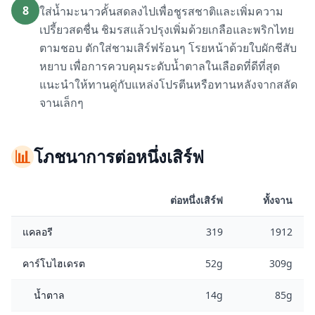
8
ใส่น้ำมะนาวคั้นสดลงไปเพื่อชูรสชาติและเพิ่มความ
เปรี้ยวสดชื่น ชิมรสแล้วปรุงเพิ่มด้วยเกลือและพริกไทย
ตามชอบ ตักใส่ชามเสิร์ฟร้อนๆ โรยหน้าด้วยใบผักชีสับ
หยาบ เพื่อการควบคุมระดับน้ำตาลในเลือดที่ดีที่สุด
แนะนำให้ทานคู่กับแหล่งโปรตีนหรือทานหลังจากสลัด
จานเล็กๆ
📊
โภชนาการต่อหนึ่งเสิร์ฟ
ต่อหนึ่งเสิร์ฟ
ทั้งจาน
แคลอรี
319
1912
คาร์โบไฮเดรต
52g
309g
น้ำตาล
14g
85g