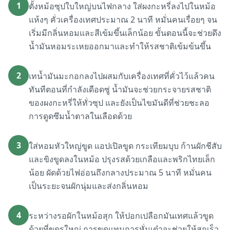
1
ตั้งหม้อซุปใบใหญ่บนไฟกลาง ใส่ผงกะหรี่ลงไปในหม้อ
แห้งๆ คั่วเครื่องเทศประมาณ 2 นาที หมั่นคนเรื่อยๆ จน
เริ่มมีกลิ่นหอมและสีเข้มขึ้นเล็กน้อย ขั้นตอนนี้จะช่วยดึง
น้ำมันหอมระเหยออกมาและทำให้รสชาติเข้มข้นขึ้น
2
เทน้ำมันมะกอกลงไปผสมกับเครื่องเทศที่คั่วไว้แล้วคน
ทันทีตอนที่กำลังเดือดซู่ น้ำมันจะช่วยกระจายรสชาติ
ของผงกะหรี่ให้ทั่วซุป และยังเป็นไขมันดีที่ช่วยชะลอ
การดูดซึมน้ำตาลในเลือดด้วย
3
ใส่หอมหัวใหญ่ขูด แอปเปิลขูด กระเทียมบุบ ก้านผักชีสับ
และขิงขูดลงในหม้อ ปรุงรสด้วยเกลือและพริกไทยเล็ก
น้อย ผัดด้วยไฟอ่อนถึงกลางประมาณ 5 นาที หมั่นคน
เป็นระยะจนผักนุ่มและส่งกลิ่นหอม
4
ระหว่างรอผักในหม้อสุก ให้ปอกเปลือกมันเทศแล้วขูด
ด้วยที่ขูดรูใหญ่ การขูดแทนการหั่นเต๋าจะช่วยให้สุกเร็ว