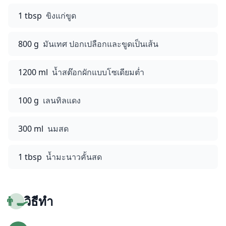
1 tbsp
ขิงแก่ขูด
800 g
มันเทศ ปอกเปลือกและขูดเป็นเส้น
1200 ml
น้ำสต๊อกผักแบบโซเดียมต่ำ
100 g
เลนทิลแดง
300 ml
นมสด
1 tbsp
น้ำมะนาวคั้นสด
👨‍🍳
วิธีทำ