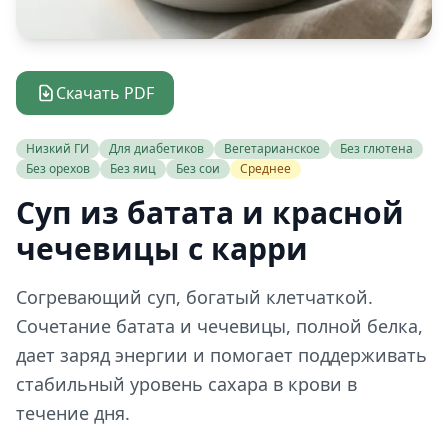
Скачать PDF
Низкий ГИ
Для диабетиков
Вегетарианское
Без глютена
Без орехов
Без яиц
Без сои
Среднее
Суп из батата и красной
чечевицы с карри
Согревающий суп, богатый клетчаткой.
Сочетание батата и чечевицы, полной белка,
дает заряд энергии и помогает поддерживать
стабильный уровень сахара в крови в
течение дня.