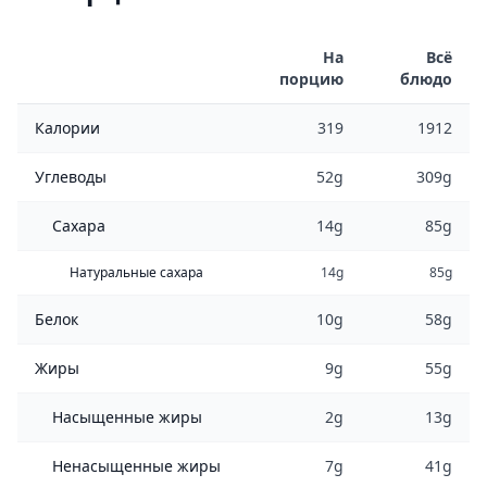
На
Всё
порцию
блюдо
Калории
319
1912
Углеводы
52g
309g
Сахара
14g
85g
Натуральные сахара
14g
85g
Белок
10g
58g
Жиры
9g
55g
Насыщенные жиры
2g
13g
Ненасыщенные жиры
7g
41g