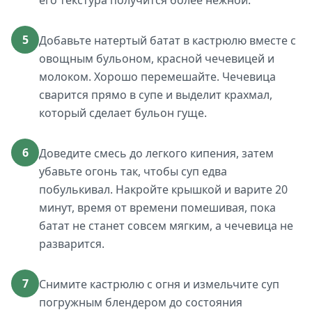
его текстура получится более нежной.
5
Добавьте натертый батат в кастрюлю вместе с
овощным бульоном, красной чечевицей и
молоком. Хорошо перемешайте. Чечевица
сварится прямо в супе и выделит крахмал,
который сделает бульон гуще.
6
Доведите смесь до легкого кипения, затем
убавьте огонь так, чтобы суп едва
побулькивал. Накройте крышкой и варите 20
минут, время от времени помешивая, пока
батат не станет совсем мягким, а чечевица не
разварится.
7
Снимите кастрюлю с огня и измельчите суп
погружным блендером до состояния