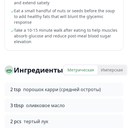
and extend satiety
Eat a small handful of nuts or seeds before the soup
✓
to add healthy fats that will blunt the glycemic
response
Take a 10-15 minute walk after eating to help muscles
✓
absorb glucose and reduce post-meal blood sugar
elevation
🥗
Ингредиенты
Метрическая
Имперская
2 tsp
порошок карри (средней остроты)
3 tbsp
оливковое масло
2 pcs
тертый лук