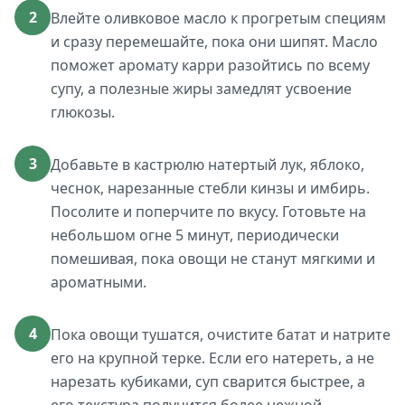
2
Влейте оливковое масло к прогретым специям
и сразу перемешайте, пока они шипят. Масло
поможет аромату карри разойтись по всему
супу, а полезные жиры замедлят усвоение
глюкозы.
3
Добавьте в кастрюлю натертый лук, яблоко,
чеснок, нарезанные стебли кинзы и имбирь.
Посолите и поперчите по вкусу. Готовьте на
небольшом огне 5 минут, периодически
помешивая, пока овощи не станут мягкими и
ароматными.
4
Пока овощи тушатся, очистите батат и натрите
его на крупной терке. Если его натереть, а не
нарезать кубиками, суп сварится быстрее, а