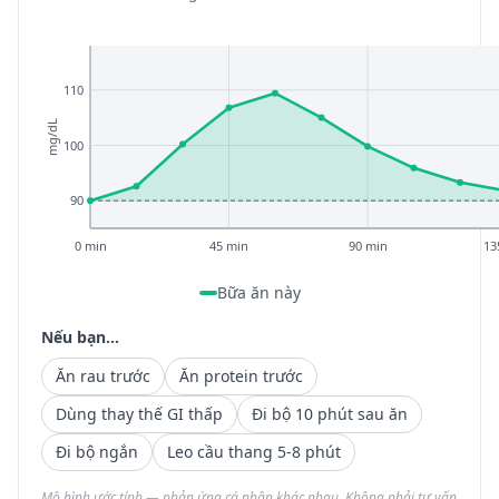
110
mg/dL
100
90
0 min
45 min
90 min
13
Bữa ăn này
Nếu bạn...
Ăn rau trước
Ăn protein trước
Dùng thay thế GI thấp
Đi bộ 10 phút sau ăn
Đi bộ ngắn
Leo cầu thang 5-8 phút
Mô hình ước tính — phản ứng cá nhân khác nhau. Không phải tư vấn