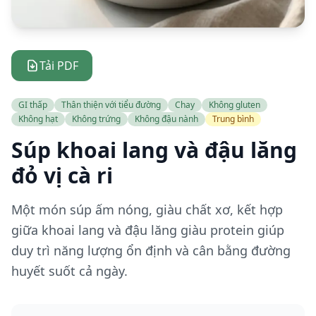
Tải PDF
GI thấp
Thân thiện với tiểu đường
Chay
Không gluten
Không hạt
Không trứng
Không đậu nành
Trung bình
Súp khoai lang và đậu lăng
đỏ vị cà ri
Một món súp ấm nóng, giàu chất xơ, kết hợp
giữa khoai lang và đậu lăng giàu protein giúp
duy trì năng lượng ổn định và cân bằng đường
huyết suốt cả ngày.