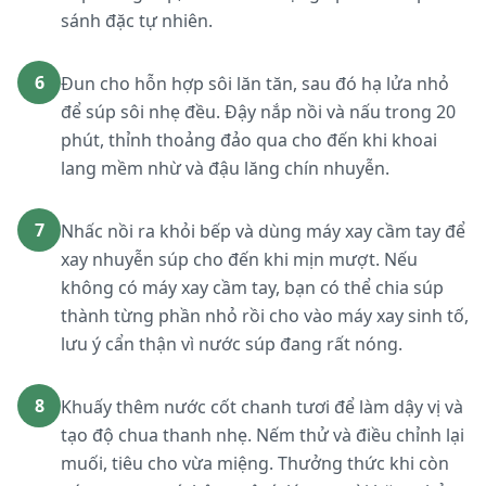
sánh đặc tự nhiên.
6
Đun cho hỗn hợp sôi lăn tăn, sau đó hạ lửa nhỏ
để súp sôi nhẹ đều. Đậy nắp nồi và nấu trong 20
phút, thỉnh thoảng đảo qua cho đến khi khoai
lang mềm nhừ và đậu lăng chín nhuyễn.
7
Nhấc nồi ra khỏi bếp và dùng máy xay cầm tay để
xay nhuyễn súp cho đến khi mịn mượt. Nếu
không có máy xay cầm tay, bạn có thể chia súp
thành từng phần nhỏ rồi cho vào máy xay sinh tố,
lưu ý cẩn thận vì nước súp đang rất nóng.
8
Khuấy thêm nước cốt chanh tươi để làm dậy vị và
tạo độ chua thanh nhẹ. Nếm thử và điều chỉnh lại
muối, tiêu cho vừa miệng. Thưởng thức khi còn