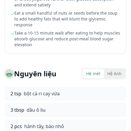
and extend satiety
Eat a small handful of nuts or seeds before the soup
✓
to add healthy fats that will blunt the glycemic
response
Take a 10-15 minute walk after eating to help muscles
✓
absorb glucose and reduce post-meal blood sugar
elevation
🥗
Nguyên liệu
Hệ mét
Hệ Anh
2 tsp
bột cà ri cay vừa
3 tbsp
dầu ô liu
2 pcs
hành tây, bào nhỏ