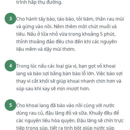
trình hấp thụ đường.
3
Cho hành tây bào, táo bào, tỏi băm, thân rau mùi
và gừng vào nồi. Nêm thêm một chút muối và
tiêu. Nấu ở lửa nhỏ vừa trong khoảng 5 phút,
thỉnh thoảng đảo đều cho đến khi các nguyên
liệu mềm và dậy mùi thơm.
4
Trong lúc nấu các loại gia vị, bạn gọt vỏ khoai
lang và bào sợi bằng bàn bào lỗ lớn. Việc bào sợi
thay vì cắt khối sẽ giúp khoai nhanh chín hơn và
súp sau khi xay sẽ mịn mượt hơn.
5
Cho khoai lang đã bào vào nồi cùng với nước
dùng rau củ, đậu lăng đỏ và sữa. Khuấy đều để
các nguyên liệu hòa quyện. Đậu lăng sẽ chín trực
tiếp trong súp, tiết ra tinh bột giúp nước súp