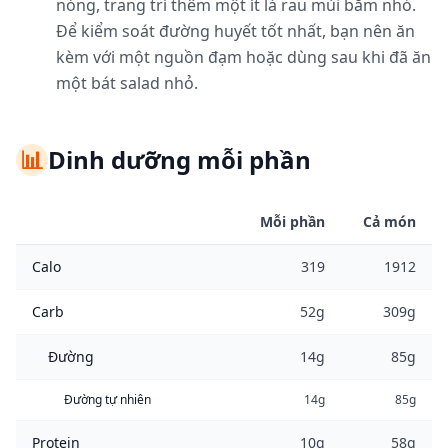
nóng, trang trí thêm một ít lá rau mùi băm nhỏ.
Để kiểm soát đường huyết tốt nhất, bạn nên ăn
kèm với một nguồn đạm hoặc dùng sau khi đã ăn
một bát salad nhỏ.
📊
Dinh dưỡng mỗi phần
Mỗi phần
Cả món
Calo
319
1912
Carb
52g
309g
Đường
14g
85g
Đường tự nhiên
14g
85g
Protein
10g
58g