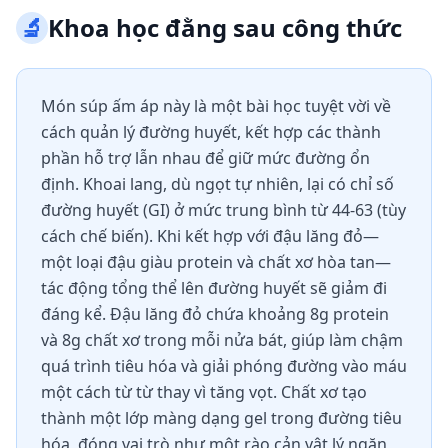
🔬
Khoa học đằng sau công thức
Món súp ấm áp này là một bài học tuyệt vời về
cách quản lý đường huyết, kết hợp các thành
phần hỗ trợ lẫn nhau để giữ mức đường ổn
định. Khoai lang, dù ngọt tự nhiên, lại có chỉ số
đường huyết (GI) ở mức trung bình từ 44-63 (tùy
cách chế biến). Khi kết hợp với đậu lăng đỏ—
một loại đậu giàu protein và chất xơ hòa tan—
tác động tổng thể lên đường huyết sẽ giảm đi
đáng kể. Đậu lăng đỏ chứa khoảng 8g protein
và 8g chất xơ trong mỗi nửa bát, giúp làm chậm
quá trình tiêu hóa và giải phóng đường vào máu
một cách từ từ thay vì tăng vọt. Chất xơ tạo
thành một lớp màng dạng gel trong đường tiêu
hóa, đóng vai trò như một rào cản vật lý ngăn