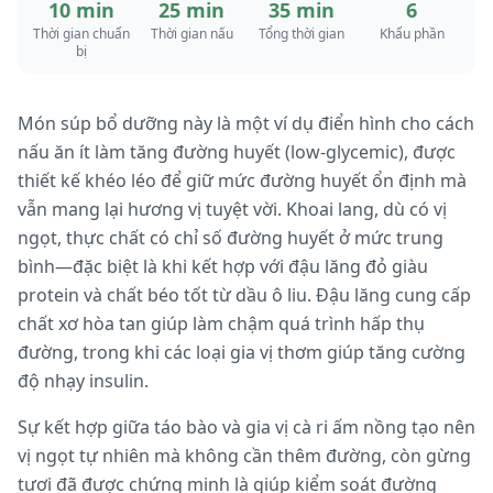
10 min
25 min
35 min
6
Thời gian chuẩn
Thời gian nấu
Tổng thời gian
Khẩu phần
bị
Món súp bổ dưỡng này là một ví dụ điển hình cho cách
nấu ăn ít làm tăng đường huyết (low-glycemic), được
thiết kế khéo léo để giữ mức đường huyết ổn định mà
vẫn mang lại hương vị tuyệt vời. Khoai lang, dù có vị
ngọt, thực chất có chỉ số đường huyết ở mức trung
bình—đặc biệt là khi kết hợp với đậu lăng đỏ giàu
protein và chất béo tốt từ dầu ô liu. Đậu lăng cung cấp
chất xơ hòa tan giúp làm chậm quá trình hấp thụ
đường, trong khi các loại gia vị thơm giúp tăng cường
độ nhạy insulin.
Sự kết hợp giữa táo bào và gia vị cà ri ấm nồng tạo nên
vị ngọt tự nhiên mà không cần thêm đường, còn gừng
tươi đã được chứng minh là giúp kiểm soát đường