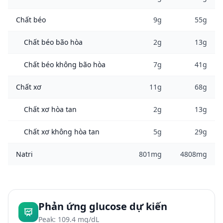
Chất béo
9g
55g
Chất béo bão hòa
2g
13g
Chất béo không bão hòa
7g
41g
Chất xơ
11g
68g
Chất xơ hòa tan
2g
13g
Chất xơ không hòa tan
5g
29g
Natri
801mg
4808mg
Phản ứng glucose dự kiến
Peak: 109.4 mg/dL