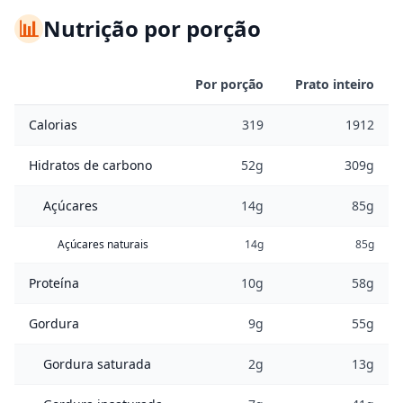
📊
Nutrição por porção
Por porção
Prato inteiro
Calorias
319
1912
Hidratos de carbono
52g
309g
Açúcares
14g
85g
Açúcares naturais
14g
85g
Proteína
10g
58g
Gordura
9g
55g
Gordura saturada
2g
13g