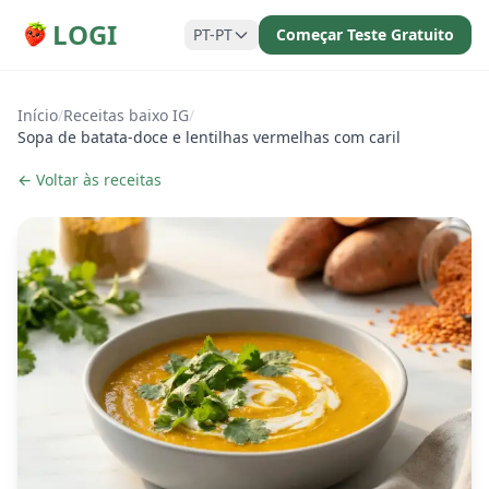
LOGI
PT-PT
Começar Teste Gratuito
Início
/
Receitas baixo IG
/
Sopa de batata-doce e lentilhas vermelhas com caril
← Voltar às receitas