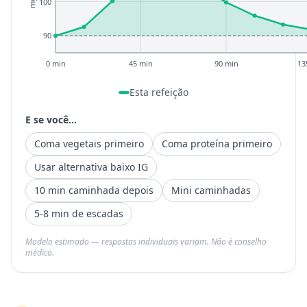
100
90
0 min
45 min
90 min
13
Esta refeição
E se você...
Coma vegetais primeiro
Coma proteína primeiro
Usar alternativa baixo IG
10 min caminhada depois
Mini caminhadas
5-8 min de escadas
Modelo estimado — respostas individuais variam. Não é conselho
médico.