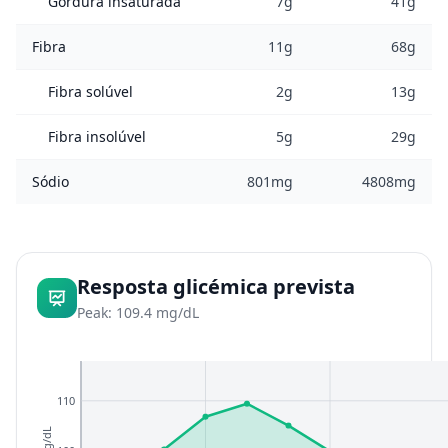
Gordura insaturada
7g
41g
Fibra
11g
68g
Fibra solúvel
2g
13g
Fibra insolúvel
5g
29g
Sódio
801mg
4808mg
Resposta glicémica prevista
Peak: 109.4 mg/dL
110
mg/dL