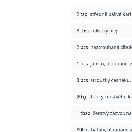
2 tsp
středně pálivé kari
3 tbsp
olivový olej
2 pcs
nastrouhaná cibul
1 pcs
jablko, oloupané,
3 pcs
stroužky česneku,
20 g
stonky čerstvého k
1 tbsp
čerstvý zázvor, n
800 g
batáty, oloupané 