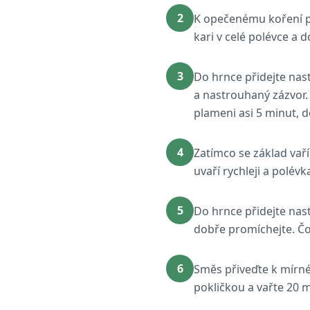
2
K opečenému koření při
kari v celé polévce a 
3
Do hrnce přidejte nas
a nastrouhaný zázvor.
plameni asi 5 minut, 
4
Zatímco se základ vaří
uvaří rychleji a polév
5
Do hrnce přidejte na
dobře promíchejte. Čoč
6
Směs přiveďte k mírné
pokličkou a vařte 20 