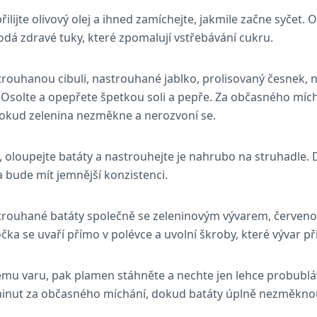
lijte olivový olej a ihned zamíchejte, jakmile začne syčet.
dodá zdravé tuky, které zpomalují vstřebávání cukru.
trouhanou cibuli, nastrouhané jablko, prolisovaný česnek,
 Osolte a opepřete špetkou soli a pepře. Za občasného mí
dokud zelenina nezměkne a nerozvoní se.
, oloupejte batáty a nastrouhejte je nahrubo na struhadle. 
ka bude mít jemnější konzistenci.
strouhané batáty společně se zeleninovým vývarem, červen
ka se uvaří přímo v polévce a uvolní škroby, které vývar př
mu varu, pak plamen stáhněte a nechte jen lehce probubláv
minut za občasného míchání, dokud batáty úplně nezměknou