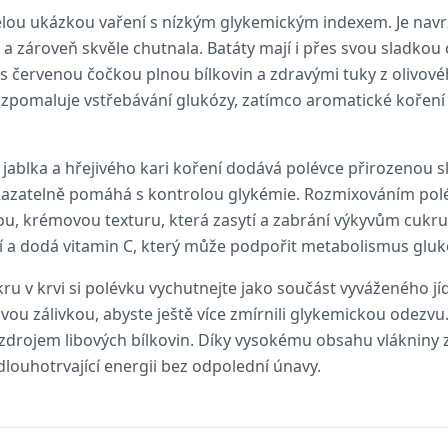
vělou ukázkou vaření s nízkým glykemickým indexem. Je navr
vi a zároveň skvěle chutnala. Batáty mají i přes svou sladkou
 s červenou čočkou plnou bílkovin a zdravými tuky z olivov
 zpomaluje vstřebávání glukózy, zatímco aromatické koření 
blka a hřejivého kari koření dodává polévce přirozenou s
okazatelně pomáhá s kontrolou glykémie. Rozmixováním pol
u, krémovou texturu, která zasytí a zabrání výkyvům cukru 
í a dodá vitamin C, který může podpořit metabolismus gluk
kru v krvi si polévku vychutnejte jako součást vyváženého j
vou zálivkou, abyste ještě více zmírnili glykemickou odezv
i zdrojem libových bílkovin. Díky vysokému obsahu vlákniny z 
dlouhotrvající energii bez odpolední únavy.