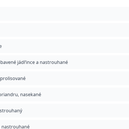
e
 zbavené jádřince a nastrouhané
 prolisované
oriandru, nasekané
astrouhaný
a nastrouhané