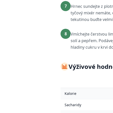
7
Hrnec sundejte z plo
tyčový mixér nemáte, o
tekutinou buďte velmi 
8
Vmíchejte čerstvou li
solí a pepřem. Podáve
hladiny cukru v krvi d
📊
Výživové hodn
Kalorie
Sacharidy