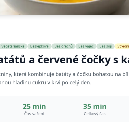
Vegetariánské
Bezlepkové
Bez ořechů
Bez vajec
Bez sóji
Střední
atátů a červené čočky s k
kniny, která kombinuje batáty a čočku bohatou na bíl
nanou hladinu cukru v krvi po celý den.
25 min
35 min
Čas vaření
Celkový čas