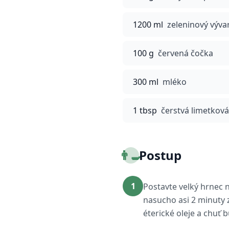
1200 ml
zeleninový výva
100 g
červená čočka
300 ml
mléko
1 tbsp
čerstvá limetková
👨‍🍳
Postup
1
Postavte velký hrnec 
nasucho asi 2 minuty 
éterické oleje a chuť 