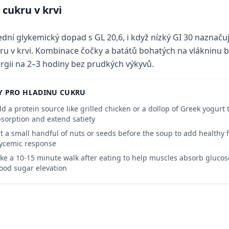
 cukru v krvi
ední glykemický dopad s GL 20,6, i když nízký GI 30 naznaču
ru v krvi. Kombinace čočky a batátů bohatých na vlákninu by 
rgii na 2–3 hodiny bez prudkých výkyvů.
Y PRO HLADINU CUKRU
d a protein source like grilled chicken or a dollop of Greek yogurt 
sorption and extend satiety
t a small handful of nuts or seeds before the soup to add healthy fa
ycemic response
ke a 10-15 minute walk after eating to help muscles absorb gluco
ood sugar elevation