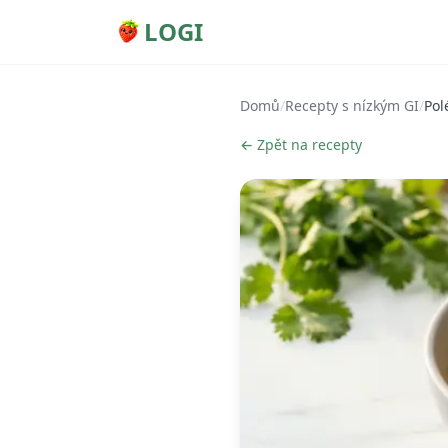
LOGI
Domů
/
Recepty s nízkým GI
/
Pol
← Zpět na recepty