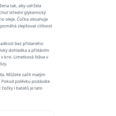
žena tak, aby udržela
 chuť střední glykemický
ého oleje. Čočka obsahuje
pomáhá zlepšovat citlivost
ladkost bez přidaného
évky dohladka a přidáním
v krvi. Limetková šťáva v
ózy.
ídla. Můžete začít malým
u. Pokud polévku podáváte
čočky i batátů je tato