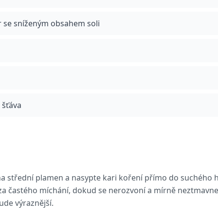
r se sníženým obsahem soli
 šťáva
na střední plamen a nasypte kari koření přímo do suchého 
za častého míchání, dokud se nerozvoní a mírně neztmavne
bude výraznější.