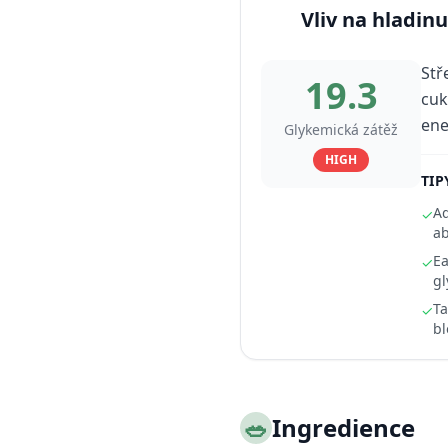
Vliv na hladinu
Stř
19.3
cuk
ene
Glykemická zátěž
HIGH
TIP
Ad
✓
ab
Ea
✓
gl
Ta
✓
bl
🥗
Ingredience