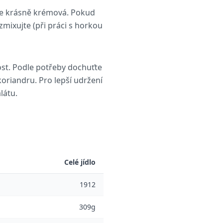
de krásně krémová. Pokud
zmixujte (při práci s horkou
ost. Podle potřeby dochuťte
oriandru. Pro lepší udržení
látu.
Celé jídlo
1912
309g