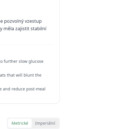
je pozvolný vzestup
měla zajistit stabilní
to further slow glucose
ts that will blunt the
se and reduce post-meal
Metrické
Imperiální