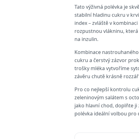
Tato výživná polévka je sk
stabilní hladinu cukru v kr
index – zvláště v kombinaci
rozpustnou vlákninu, která
na inzulin.
Kombinace nastrouhaného ja
cukru a čerstvý zázvor pr
trošky mléka vytvoříme syto
závěru chutě krásně rozzář
Pro co nejlepší kontrolu cu
zeleninovým salátem s octo
jako hlavní chod, doplňte j
polévka ideální volbou pro 