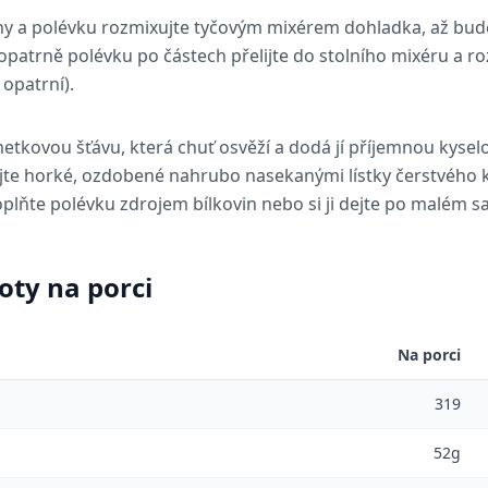
tny a polévku rozmixujte tyčovým mixérem dohladka, až bu
patrně polévku po částech přelijte do stolního mixéru a ro
opatrní).
metkovou šťávu, která chuť osvěží a dodá jí příjemnou kysel
jte horké, ozdobené nahrubo nasekanými lístky čerstvého k
oplňte polévku zdrojem bílkovin nebo si ji dejte po malém sa
oty na porci
Na porci
319
52g