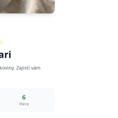
ari
koviny. Zajistí vám
6
Porce