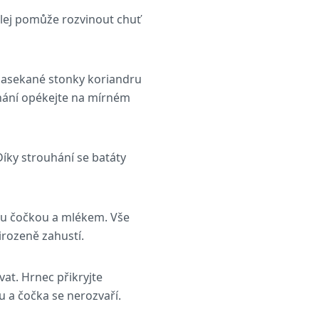
 Olej pomůže rozvinout chuť
 nasekané stonky koriandru
chání opékejte na mírném
Díky strouhání se batáty
ou čočkou a mlékem. Vše
irozeně zahustí.
at. Hrnec přikryjte
 a čočka se nerozvaří.