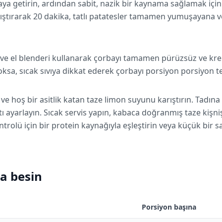
ya getirin, ardından sabit, nazik bir kaynama sağlamak için ı
arıştırarak 20 dakika, tatlı patatesler tamamen yumuşayana 
n ve el blenderi kullanarak çorbayı tamamen pürüzsüz ve kr
yoksa, sıcak sıvıya dikkat ederek çorbayı porsiyon porsiyon 
ve hoş bir asitlik katan taze limon suyunu karıştırın. Tadına
ı ayarlayın. Sıcak servis yapın, kabaca doğranmış taze kişniş
trolü için bir protein kaynağıyla eşleştirin veya küçük bir s
a besin
Porsiyon başına