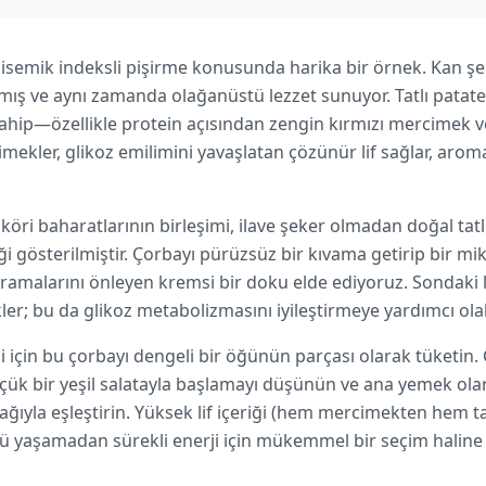
lisemik indeksli pişirme konusunda harika bir örnek. Kan şe
mış ve aynı zamanda olağanüstü lezzet sunuyor. Tatlı patates
hip—özellikle protein açısından zengin kırmızı mercimek ve
imekler, glikoz emilimini yavaşlatan çözünür lif sağlar, aroma
öri baharatlarının birleşimi, ilave şeker olmadan doğal tatlıl
iği gösterilmiştir. Çorbayı pürüzsüz bir kıvama getirip bir mi
ıçramalarını önleyen kremsi bir doku elde ediyoruz. Sondaki l
ler; bu da glikoz metabolizmasını iyileştirmeye yardımcı olabi
 için bu çorbayı dengeli bir öğünün parçası olarak tüketin. 
üçük bir yeşil salatayla başlamayı düşünün ve ana yemek ola
ğıyla eşleştirin. Yüksek lif içeriği (hem mercimekten hem ta
 yaşamadan sürekli enerji için mükemmel bir seçim haline g