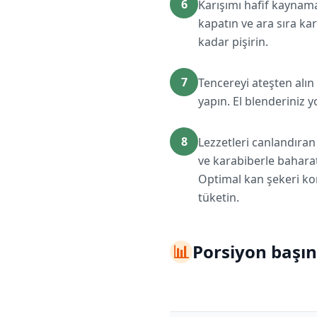
6
Karışımı hafif kaynama
kapatın ve ara sıra k
kadar pişirin.
7
Tencereyi ateşten alı
yapın. El blenderiniz 
8
Lezzetleri canlandıran 
ve karabiberle baharat
Optimal kan şekeri kon
tüketin.
📊
Porsiyon başın