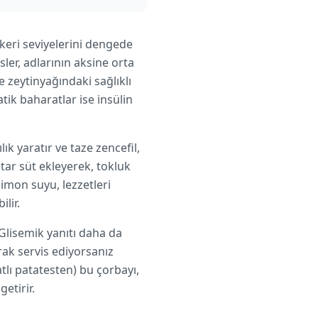
keri seviyelerini dengede
ler, adlarının aksine orta
 zeytinyağındaki sağlıklı
tik baharatlar ise insülin
ık yaratır ve taze zencefil,
ktar süt ekleyerek, tokluk
imon suyu, lezzetleri
lir.
Glisemik yanıtı daha da
rak servis ediyorsanız
tlı patatesten) bu çorbayı,
etirir.