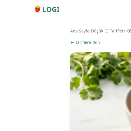
LOGI
Ana Sayfa
/
Düşük GI Tarifleri
/
Kö
← Tariflere dön