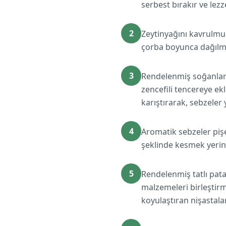
serbest bırakır ve lezze
2
Zeytinyağını kavrulmuş
çorba boyunca dağılmas
3
Rendelenmiş soğanları
zencefili tencereye ek
karıştırarak, sebzeler
4
Aromatik sebzeler pişe
şeklinde kesmek yerin
5
Rendelenmiş tatlı pata
malzemeleri birleştirm
koyulaştıran nişastala