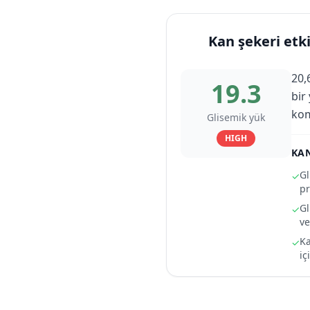
Kan şekeri etki
20,
19.3
bir
kom
Glisemik yük
HIGH
KAN
Gl
✓
pr
Gl
✓
ve
Ka
✓
iç