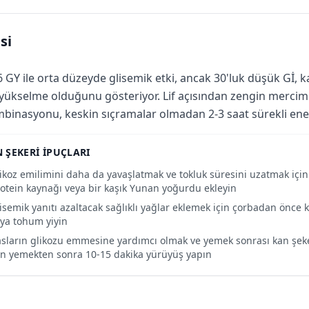
si
6 GY ile orta düzeyde glisemik etki, ancak 30'luk düşük Gİ,
 yükselme olduğunu gösteriyor. Lif açısından zengin mercime
binasyonu, keskin sıçramalar olmadan 2-3 saat sürekli ener
 ŞEKERI IPUÇLARI
ikoz emilimini daha da yavaşlatmak ve tokluk süresini uzatmak için 
otein kaynağı veya bir kaşık Yunan yoğurdu ekleyin
isemik yanıtı azaltacak sağlıklı yağlar eklemek için çorbadan önce
ya tohum yiyin
sların glikozu emmesine yardımcı olmak ve yemek sonrası kan şek
in yemekten sonra 10-15 dakika yürüyüş yapın