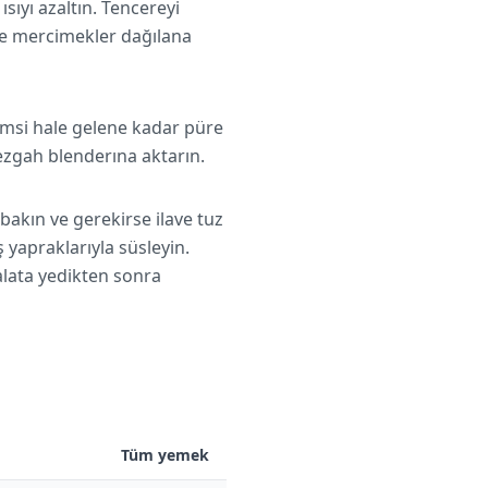
sıyı azaltın. Tencereyi
ve mercimekler dağılana
emsi hale gelene kadar püre
tezgah blenderına aktarın.
 bakın ve gerekirse ilave tuz
 yapraklarıyla süsleyin.
alata yedikten sonra
Tüm yemek