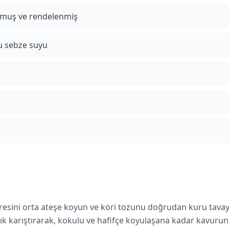
ulmuş ve rendelenmiş
 sebze suyu
resini orta ateşe koyun ve köri tozunu doğrudan kuru tavaya
 sık karıştırarak, kokulu ve hafifçe koyulaşana kadar kavuru