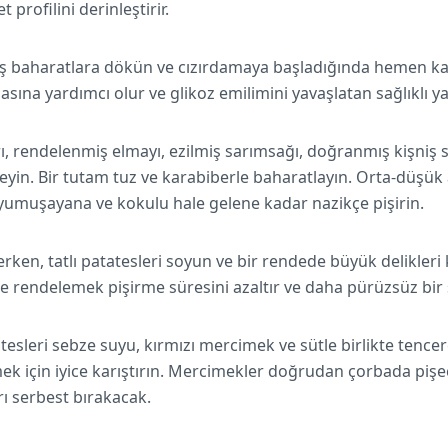
t profilini derinleştirir.
 baharatlara dökün ve cızırdamaya başladığında hemen karış
ına yardımcı olur ve glikoz emilimini yavaşlatan sağlıklı ya
, rendelenmiş elmayı, ezilmiş sarımsağı, doğranmış kişniş 
leyin. Bir tutam tuz ve karabiberle baharatlayın. Orta-düşük 
 yumuşayana ve kokulu hale gelene kadar nazikçe pişirin.
rken, tatlı patatesleri soyun ve bir rendede büyük delikleri
e rendelemek pişirme süresini azaltır ve daha pürüzsüz bir 
tesleri sebze suyu, kırmızı mercimek ve sütle birlikte tence
ek için iyice karıştırın. Mercimekler doğrudan çorbada pişe
rı serbest bırakacak.