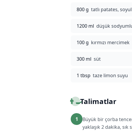
800 g
tatlı patates, soy
1200 ml
düşük sodyumlu
100 g
kırmızı mercimek
300 ml
süt
1 tbsp
taze limon suyu
👨‍🍳
Talimatlar
1
Büyük bir çorba tence
yaklaşık 2 dakika, sık