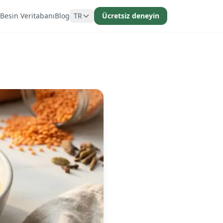
Besin Veritabanı
Blog
TR
Ücretsiz deneyin