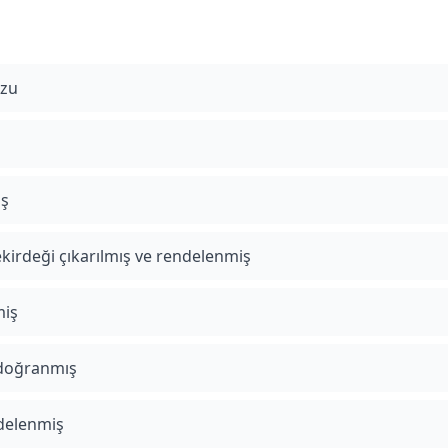
ozu
iş
kirdeği çıkarılmış ve rendelenmiş
miş
, doğranmış
ndelenmiş