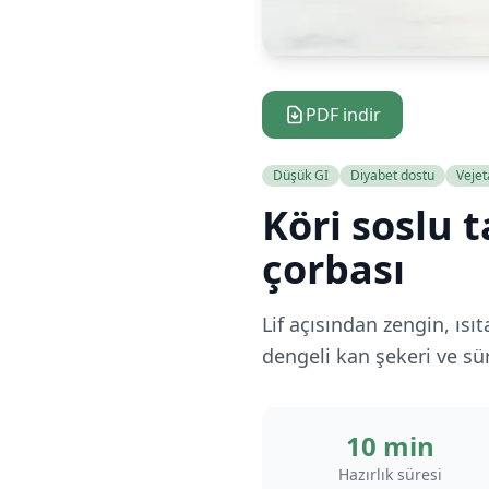
PDF indir
Düşük GI
Diyabet dostu
Vejet
Köri soslu 
çorbası
Lif açısından zengin, ıs
dengeli kan şekeri ve sür
10 min
Hazırlık süresi