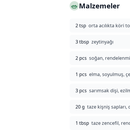
🥗
Malzemeler
2 tsp
orta acılıkta köri t
3 tbsp
zeytinyağı
2 pcs
soğan, rendelenm
1 pcs
elma, soyulmuş, çe
3 pcs
sarımsak dişi, ezil
20 g
taze kişniş sapları
1 tbsp
taze zencefil, re