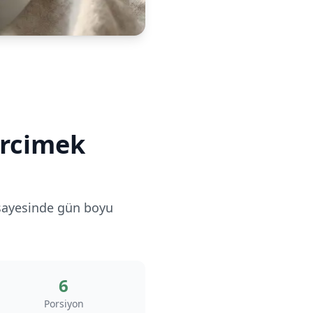
ercimek
k sayesinde gün boyu
6
Porsiyon