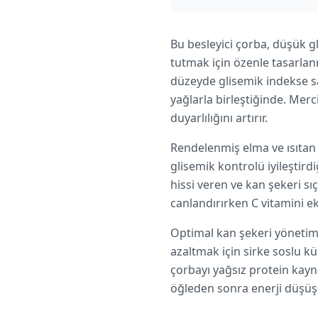
Bu besleyici çorba, düşük g
tutmak için özenle tasarlan
düzeyde glisemik indekse sa
yağlarla birleştiğinde. Merc
duyarlılığını artırır.
Rendelenmiş elma ve ısıtan k
glisemik kontrolü iyileştird
hissi veren ve kan şekeri s
canlandırırken C vitamini ek
Optimal kan şekeri yönetimi
azaltmak için sirke soslu k
çorbayı yağsız protein kayna
öğleden sonra enerji düşüşü