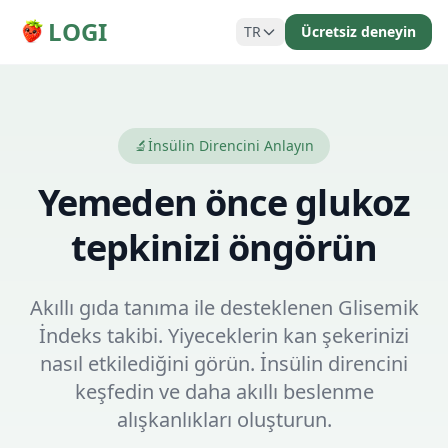
LOGI
TR
Ücretsiz deneyin
🔬
İnsülin Direncini Anlayın
Yemeden önce glukoz
tepkinizi öngörün
Akıllı gıda tanıma ile desteklenen Glisemik
İndeks takibi. Yiyeceklerin kan şekerinizi
nasıl etkilediğini görün. İnsülin direncini
keşfedin ve daha akıllı beslenme
alışkanlıkları oluşturun.