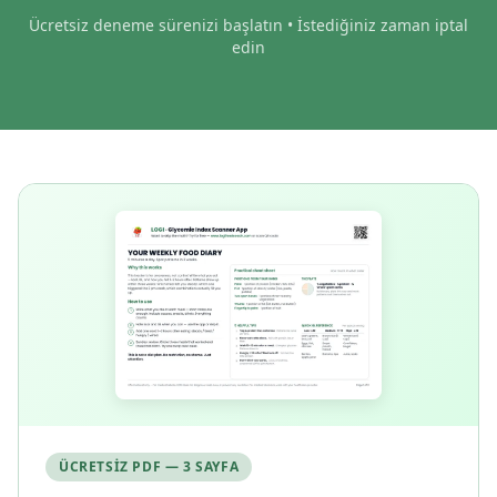
Ücretsiz deneme sürenizi başlatın • İstediğiniz zaman iptal
edin
ÜCRETSIZ PDF — 3 SAYFA