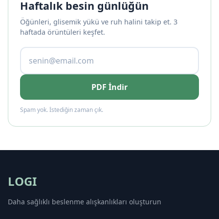
Haftalık besin günlüğün
Öğünleri, glisemik yükü ve ruh halini takip et. 3
haftada örüntüleri keşfet.
PDF İndir
Spam yok. İstediğin zaman çık.
LOGI
Daha sağlıklı beslenme alışkanlıkları oluşturun