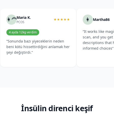
Maria K.
👩‍🦰
👩
Martha86
★★★★★
PCOS
“It works like mag
4 ayda 12kg verdim
scan, and you get
“Sonunda bazı yiyeceklerin neden
descriptions that
beni kötü hissettirdiğini anlamak her
informed choices”
şeyi değiştirdi.”
İnsülin direnci keşif