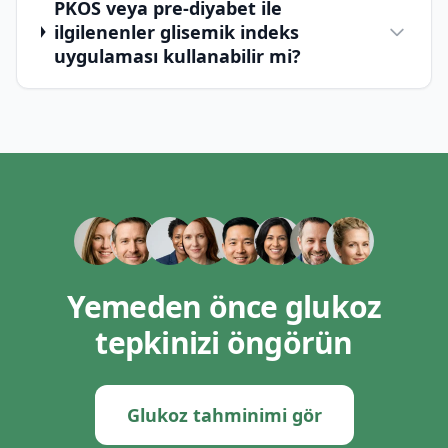
PKOS veya pre-diyabet ile
ilgilenenler glisemik indeks
uygulaması kullanabilir mi?
Yemeden önce glukoz
tepkinizi öngörün
Glukoz tahminimi gör