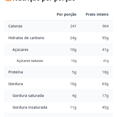
Por porção
Prato inteiro
Calorias
241
964
Hidratos de carbono
24g
95g
Açúcares
10g
41g
Açúcares naturais
10g
41g
Proteína
5g
18g
Gordura
16g
63g
Gordura saturada
4g
17g
Gordura insaturada
11g
45g