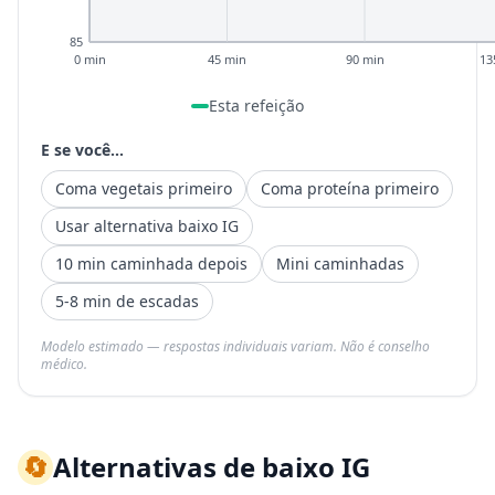
85
0 min
45 min
90 min
13
Esta refeição
E se você...
Coma vegetais primeiro
Coma proteína primeiro
Usar alternativa baixo IG
10 min caminhada depois
Mini caminhadas
5-8 min de escadas
Modelo estimado — respostas individuais variam. Não é conselho
médico.
🔄
Alternativas de baixo IG