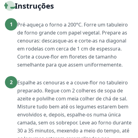
👨‍🍳
Instruções
1
Pré-aqueça o forno a 200°C. Forre um tabuleiro
de forno grande com papel vegetal. Prepare as
cenouras: descasque-as e corte-as na diagonal
em rodelas com cerca de 1 cm de espessura.
Corte a couve-flor em floretes de tamanho
semelhante para que assem uniformemente.
2
Espalhe as cenouras e a couve-flor no tabuleiro
preparado. Regue com 2 colheres de sopa de
azeite e polvilhe com meia colher de chá de sal.
Misture tudo bem até os legumes estarem bem
envolvidos e, depois, espalhe-os numa única
camada, sem os sobrepor. Leve ao forno durante
30 a 35 minutos, mexendo a meio do tempo, até