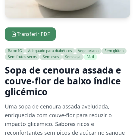
Transferir PDF
Baixo IG
Adequado para diabéticos
Vegetariano
Sem glúten
Sem frutos secos
Sem ovos
Sem soja
Fácil
Sopa de cenoura assada e
couve-flor de baixo índice
glicémico
Uma sopa de cenoura assada aveludada,
enriquecida com couve-flor para reduzir o
impacto glicémico. Sabores ricos e
reconfortantes sem picos de açúcar no sangue