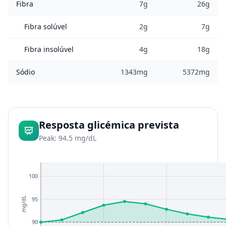
Fibra
7g
26g
Fibra solúvel
2g
7g
Fibra insolúvel
4g
18g
Sódio
1343mg
5372mg
Resposta glicémica prevista
Peak: 94.5 mg/dL
100
95
mg/dL
90