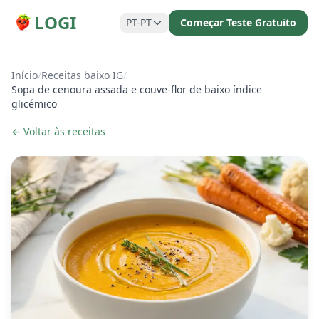
LOGI
PT-PT
Começar Teste Gratuito
Início
/
Receitas baixo IG
/
Sopa de cenoura assada e couve-flor de baixo índice
glicémico
← Voltar às receitas