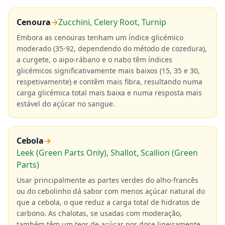
Cenoura
→
Zucchini, Celery Root, Turnip
Embora as cenouras tenham um índice glicémico
moderado (35-92, dependendo do método de cozedura),
a curgete, o aipo-rábano e o nabo têm índices
glicémicos significativamente mais baixos (15, 35 e 30,
respetivamente) e contêm mais fibra, resultando numa
carga glicémica total mais baixa e numa resposta mais
estável do açúcar no sangue.
Cebola
→
Leek (Green Parts Only), Shallot, Scallion (Green
Parts)
Usar principalmente as partes verdes do alho-francês
ou do cebolinho dá sabor com menos açúcar natural do
que a cebola, o que reduz a carga total de hidratos de
carbono. As chalotas, se usadas com moderação,
também têm um teor de açúcar por dose ligeiramente