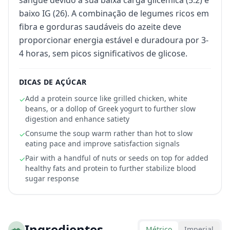
sangue devido à sua baixa carga glicémica (5.2) e
baixo IG (26). A combinação de legumes ricos em
fibra e gorduras saudáveis do azeite deve
proporcionar energia estável e duradoura por 3-
4 horas, sem picos significativos de glicose.
DICAS DE AÇÚCAR
Add a protein source like grilled chicken, white
✓
beans, or a dollop of Greek yogurt to further slow
digestion and enhance satiety
Consume the soup warm rather than hot to slow
✓
eating pace and improve satisfaction signals
Pair with a handful of nuts or seeds on top for added
✓
healthy fats and protein to further stabilize blood
sugar response
🥗
Ingredientes
Métrico
Imperial