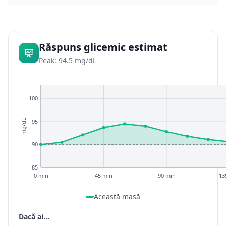
Răspuns glicemic estimat
Peak: 94.5 mg/dL
100
95
mg/dL
90
85
0 min
45 min
90 min
13
Această masă
Dacă ai...