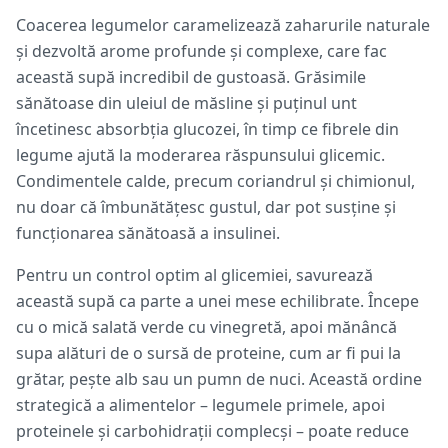
Coacerea legumelor caramelizează zaharurile naturale
și dezvoltă arome profunde și complexe, care fac
această supă incredibil de gustoasă. Grăsimile
sănătoase din uleiul de măsline și puținul unt
încetinesc absorbția glucozei, în timp ce fibrele din
legume ajută la moderarea răspunsului glicemic.
Condimentele calde, precum coriandrul și chimionul,
nu doar că îmbunătățesc gustul, dar pot susține și
funcționarea sănătoasă a insulinei.
Pentru un control optim al glicemiei, savurează
această supă ca parte a unei mese echilibrate. Începe
cu o mică salată verde cu vinegretă, apoi mănâncă
supa alături de o sursă de proteine, cum ar fi pui la
grătar, pește alb sau un pumn de nuci. Această ordine
strategică a alimentelor – legumele primele, apoi
proteinele și carbohidrații complecși – poate reduce