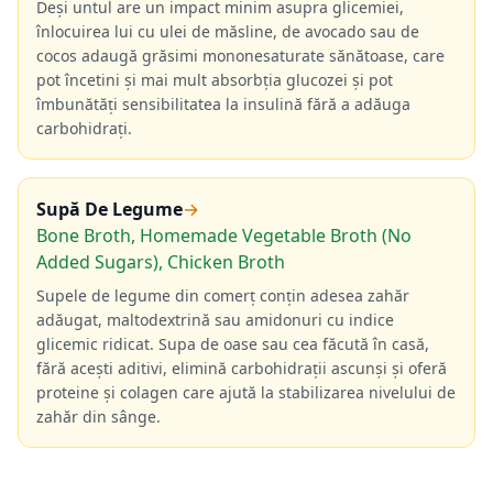
Deși untul are un impact minim asupra glicemiei,
înlocuirea lui cu ulei de măsline, de avocado sau de
cocos adaugă grăsimi mononesaturate sănătoase, care
pot încetini și mai mult absorbția glucozei și pot
îmbunătăți sensibilitatea la insulină fără a adăuga
carbohidrați.
Supă De Legume
→
Bone Broth, Homemade Vegetable Broth (No
Added Sugars), Chicken Broth
Supele de legume din comerț conțin adesea zahăr
adăugat, maltodextrină sau amidonuri cu indice
glicemic ridicat. Supa de oase sau cea făcută în casă,
fără acești aditivi, elimină carbohidrații ascunși și oferă
proteine și colagen care ajută la stabilizarea nivelului de
zahăr din sânge.