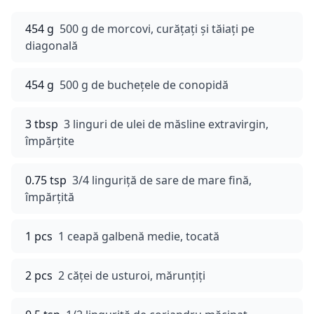
454 g
500 g de morcovi, curățați și tăiați pe
diagonală
454 g
500 g de buchețele de conopidă
3 tbsp
3 linguri de ulei de măsline extravirgin,
împărțite
0.75 tsp
3/4 linguriță de sare de mare fină,
împărțită
1 pcs
1 ceapă galbenă medie, tocată
2 pcs
2 căței de usturoi, mărunțiți