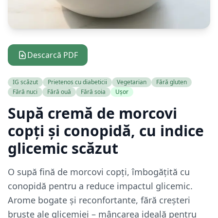
Descarcă PDF
IG scăzut
Prietenos cu diabeticii
Vegetarian
Fără gluten
Fără nuci
Fără ouă
Fără soia
Ușor
Supă cremă de morcovi
copți și conopidă, cu indice
glicemic scăzut
O supă fină de morcovi copți, îmbogățită cu
conopidă pentru a reduce impactul glicemic.
Arome bogate și reconfortante, fără creșteri
bruște ale glicemiei – mâncarea ideală pentru