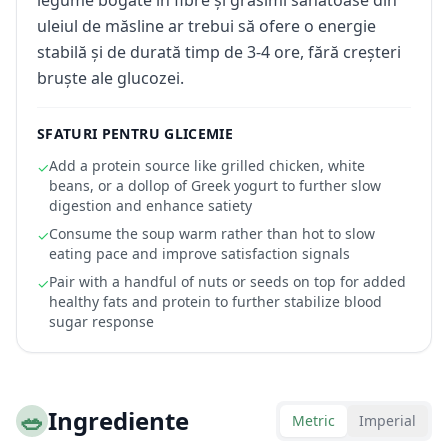
legume bogate în fibre și grăsimi sănătoase din
uleiul de măsline ar trebui să ofere o energie
stabilă și de durată timp de 3-4 ore, fără creșteri
bruște ale glucozei.
SFATURI PENTRU GLICEMIE
Add a protein source like grilled chicken, white
✓
beans, or a dollop of Greek yogurt to further slow
digestion and enhance satiety
Consume the soup warm rather than hot to slow
✓
eating pace and improve satisfaction signals
Pair with a handful of nuts or seeds on top for added
✓
healthy fats and protein to further stabilize blood
sugar response
🥗
Ingrediente
Metric
Imperial