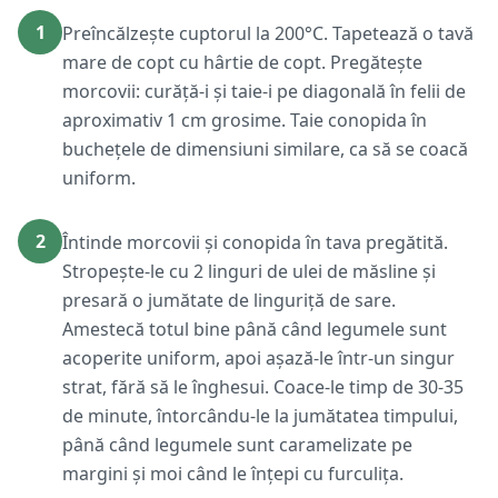
1
Preîncălzește cuptorul la 200°C. Tapetează o tavă
mare de copt cu hârtie de copt. Pregătește
morcovii: curăță-i și taie-i pe diagonală în felii de
aproximativ 1 cm grosime. Taie conopida în
buchețele de dimensiuni similare, ca să se coacă
uniform.
2
Întinde morcovii și conopida în tava pregătită.
Stropește-le cu 2 linguri de ulei de măsline și
presară o jumătate de linguriță de sare.
Amestecă totul bine până când legumele sunt
acoperite uniform, apoi așază-le într-un singur
strat, fără să le înghesui. Coace-le timp de 30-35
de minute, întorcându-le la jumătatea timpului,
până când legumele sunt caramelizate pe
margini și moi când le înțepi cu furculița.