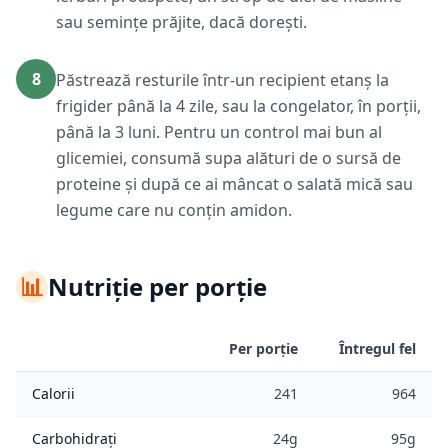
sau semințe prăjite, dacă dorești.
8
Păstrează resturile într-un recipient etanș la
frigider până la 4 zile, sau la congelator, în porții,
până la 3 luni. Pentru un control mai bun al
glicemiei, consumă supa alături de o sursă de
proteine și după ce ai mâncat o salată mică sau
legume care nu conțin amidon.
📊
Nutriție per porție
Per porție
Întregul fel
Calorii
241
964
Carbohidrați
24g
95g