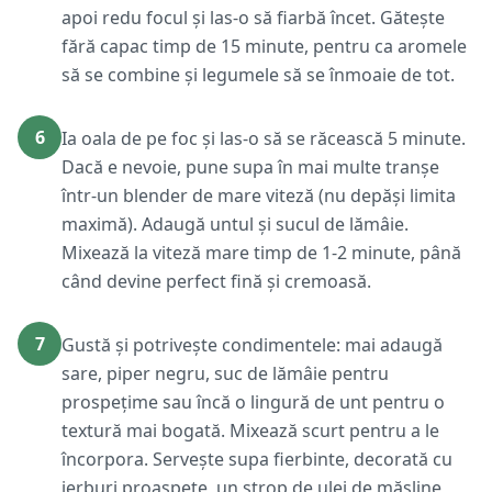
apoi redu focul și las-o să fiarbă încet. Gătește
fără capac timp de 15 minute, pentru ca aromele
să se combine și legumele să se înmoaie de tot.
6
Ia oala de pe foc și las-o să se răcească 5 minute.
Dacă e nevoie, pune supa în mai multe tranșe
într-un blender de mare viteză (nu depăși limita
maximă). Adaugă untul și sucul de lămâie.
Mixează la viteză mare timp de 1-2 minute, până
când devine perfect fină și cremoasă.
7
Gustă și potrivește condimentele: mai adaugă
sare, piper negru, suc de lămâie pentru
prospețime sau încă o lingură de unt pentru o
textură mai bogată. Mixează scurt pentru a le
încorpora. Servește supa fierbinte, decorată cu
ierburi proaspete, un strop de ulei de măsline