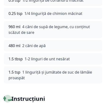
0.5 tsp
1/2 linguriță de coriandru măcinat
0.25 tsp
1/4 linguriță de chimion măcinat
960 ml
4 căni de supă de legume, cu conținut
scăzut de sare
480 ml
2 căni de apă
1.5 tbsp
1-2 linguri de unt nesărat
1.5 tsp
1 linguriță și jumătate de suc de lămâie
proaspăt
👨‍🍳
Instrucțiuni