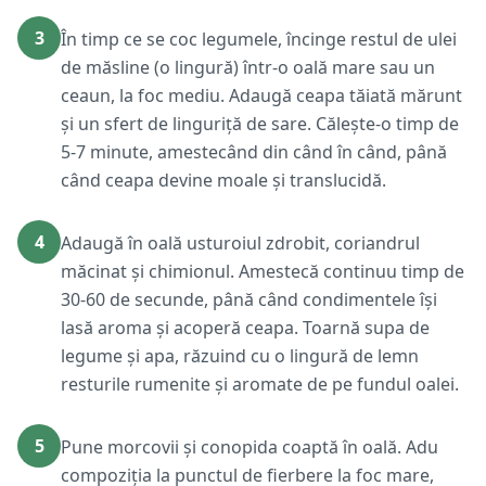
3
În timp ce se coc legumele, încinge restul de ulei
de măsline (o lingură) într-o oală mare sau un
ceaun, la foc mediu. Adaugă ceapa tăiată mărunt
și un sfert de linguriță de sare. Călește-o timp de
5-7 minute, amestecând din când în când, până
când ceapa devine moale și translucidă.
4
Adaugă în oală usturoiul zdrobit, coriandrul
măcinat și chimionul. Amestecă continuu timp de
30-60 de secunde, până când condimentele își
lasă aroma și acoperă ceapa. Toarnă supa de
legume și apa, răzuind cu o lingură de lemn
resturile rumenite și aromate de pe fundul oalei.
5
Pune morcovii și conopida coaptă în oală. Adu
compoziția la punctul de fierbere la foc mare,