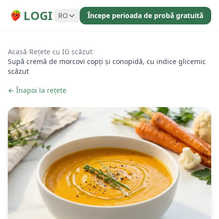
LOGI
RO
Începe perioada de probă gratuită
Acasă
/
Rețete cu IG scăzut
/
Supă cremă de morcovi copți și conopidă, cu indice glicemic
scăzut
← Înapoi la rețete