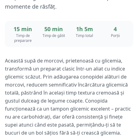
momente de răsfăț.
15 min
50 min
1h 5m
4
Timp de
Timp de gătit
Timp total
Porții
preparare
Această supă de morcovi, prietenoasă cu glicemia,
transformă un preparat clasic într-un aliat cu indice
glicemic scăzut. Prin adăugarea conopidei alături de
morcovi, reducem semnificativ încărcătura glicemică
totală, păstrând în același timp textura cremoasă și
gustul dulceag de legume coapte. Conopida
funcționează ca un tampon glicemic excelent – practic
nu are carbohidrați, dar oferă consistență și finețe
supei atunci când este pasată, permițându-ți să te
bucuri de un bol sățios fără să-ți crească glicemia.