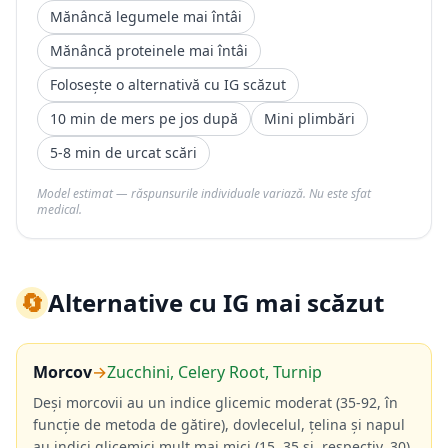
Mănâncă legumele mai întâi
Mănâncă proteinele mai întâi
Folosește o alternativă cu IG scăzut
10 min de mers pe jos după
Mini plimbări
5-8 min de urcat scări
Model estimat — răspunsurile individuale variază. Nu este sfat
medical.
🔄
Alternative cu IG mai scăzut
Morcov
→
Zucchini, Celery Root, Turnip
Deși morcovii au un indice glicemic moderat (35-92, în
funcție de metoda de gătire), dovlecelul, țelina și napul
au indici glicemici mult mai mici (15, 35 și, respectiv, 30)