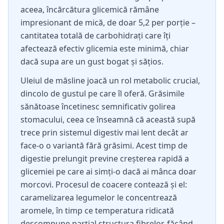
aceea, încărcătura glicemică rămâne
impresionant de mică, de doar 5,2 per porție –
cantitatea totală de carbohidrați care îți
afectează efectiv glicemia este minimă, chiar
dacă supa are un gust bogat și sățios.
Uleiul de măsline joacă un rol metabolic crucial,
dincolo de gustul pe care îl oferă. Grăsimile
sănătoase încetinesc semnificativ golirea
stomacului, ceea ce înseamnă că această supă
trece prin sistemul digestiv mai lent decât ar
face-o o variantă fără grăsimi. Acest timp de
digestie prelungit previne creșterea rapidă a
glicemiei pe care ai simți-o dacă ai mânca doar
morcovi. Procesul de coacere contează și el:
caramelizarea legumelor le concentrează
aromele, în timp ce temperatura ridicată
descompune parțial structura fibrelor, făcând