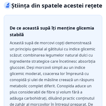
🔬
Știința din spatele acestei rețete
De ce această supă îți menține glicemia
stabilă
Această supă de morcovi copți demonstrează
un principiu genial al gătitului cu indice glicemic
scăzut: combinarea legumelor natural dulci cu
ingrediente strategice care încetinesc absorbția
glucozei. Deși morcovii simpli au un indice
glicemic moderat, coacerea lor împreună cu
conopidă și ulei de măsline creează un răspuns
metabolic complet diferit. Conopida aduce un
plus considerabil de fibre și volum fără a
adăuga carbohidrați, diluând practic conținutul
de zahăr al morcovilor în întregul preparat. De