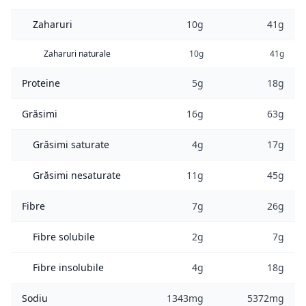
Zaharuri
10g
41g
Zaharuri naturale
10g
41g
Proteine
5g
18g
Grăsimi
16g
63g
Grăsimi saturate
4g
17g
Grăsimi nesaturate
11g
45g
Fibre
7g
26g
Fibre solubile
2g
7g
Fibre insolubile
4g
18g
Sodiu
1343mg
5372mg