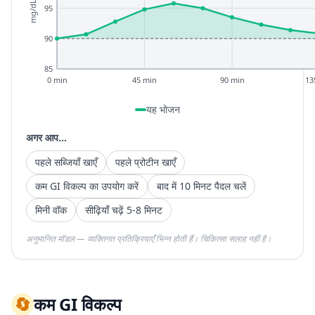
mg/dL
95
90
85
0 min
45 min
90 min
13
यह भोजन
अगर आप...
पहले सब्जियाँ खाएँ
पहले प्रोटीन खाएँ
कम GI विकल्प का उपयोग करें
बाद में 10 मिनट पैदल चलें
मिनी वॉक
सीढ़ियाँ चढ़ें 5-8 मिनट
अनुमानित मॉडल — व्यक्तिगत प्रतिक्रियाएँ भिन्न होती हैं। चिकित्सा सलाह नहीं है।
🔄
कम GI विकल्प