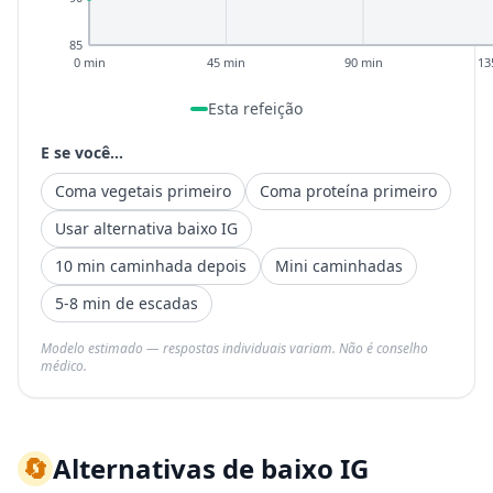
85
0 min
45 min
90 min
13
Esta refeição
E se você...
Coma vegetais primeiro
Coma proteína primeiro
Usar alternativa baixo IG
10 min caminhada depois
Mini caminhadas
5-8 min de escadas
Modelo estimado — respostas individuais variam. Não é conselho
médico.
🔄
Alternativas de baixo IG