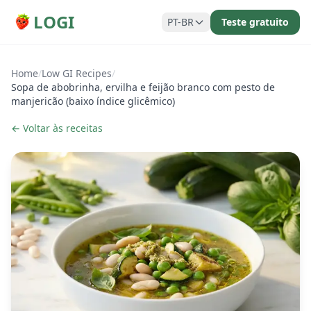
LOGI
PT-BR
Teste gratuito
Home
/
Low GI Recipes
/
Sopa de abobrinha, ervilha e feijão branco com pesto de
manjericão (baixo índice glicêmico)
← Voltar às receitas