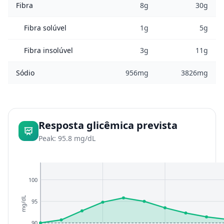
Fibra
8g
30g
Fibra solúvel
1g
5g
Fibra insolúvel
3g
11g
Sódio
956mg
3826mg
Resposta glicêmica prevista
Peak: 95.8 mg/dL
100
mg/dL
95
90