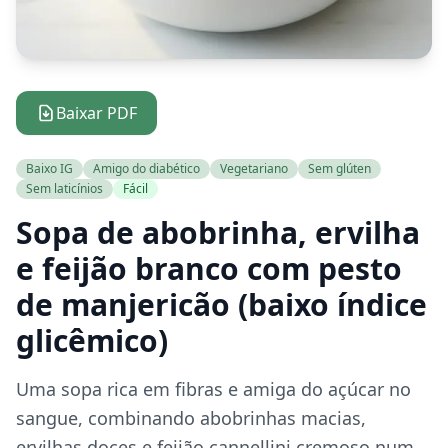
Baixar PDF
Baixo IG
Amigo do diabético
Vegetariano
Sem glúten
Sem laticínios
Fácil
Sopa de abobrinha, ervilha
e feijão branco com pesto
de manjericão (baixo índice
glicêmico)
Uma sopa rica em fibras e amiga do açúcar no
sangue, combinando abobrinhas macias,
ervilhas doces e feijão cannellini cremoso num