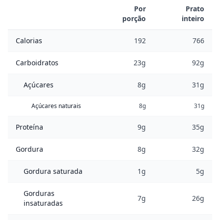
Por
Prato
porção
inteiro
Calorias
192
766
Carboidratos
23g
92g
Açúcares
8g
31g
Açúcares naturais
8g
31g
Proteína
9g
35g
Gordura
8g
32g
Gordura saturada
1g
5g
Gorduras
7g
26g
insaturadas