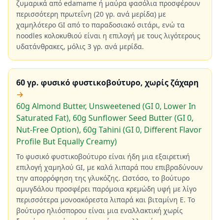
ζυμαρικά από edamame ή μαύρα φασόλια προσφέρουν
περισσότερη πρωτεΐνη (20 γρ. ανά μερίδα) με
χαμηλότερο GI από το παραδοσιακό σιτάρι, ενώ τα
noodles κολοκυθιού είναι η επιλογή με τους λιγότερους
υδατάνθρακες, μόλις 3 γρ. ανά μερίδα.
60 γρ. φυσικό φυστικοβούτυρο, χωρίς ζάχαρη
→
60g Almond Butter, Unsweetened (GI 0, Lower In
Saturated Fat), 60g Sunflower Seed Butter (GI 0,
Nut-Free Option), 60g Tahini (GI 0, Different Flavor
Profile But Equally Creamy)
Το φυσικό φυστικοβούτυρο είναι ήδη μια εξαιρετική
επιλογή χαμηλού GI, με καλά λιπαρά που επιβραδύνουν
την απορρόφηση της γλυκόζης. Ωστόσο, το βούτυρο
αμυγδάλου προσφέρει παρόμοια κρεμώδη υφή με λίγο
περισσότερα μονοακόρεστα λιπαρά και βιταμίνη Ε. Το
βούτυρο ηλιόσπορου είναι μια εναλλακτική χωρίς