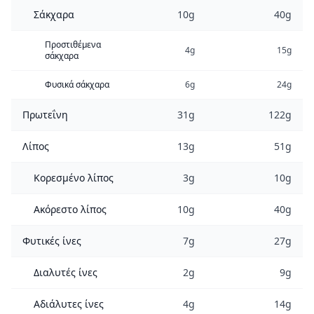
Σάκχαρα
10g
40g
Προστιθέμενα
4g
15g
σάκχαρα
Φυσικά σάκχαρα
6g
24g
Πρωτεΐνη
31g
122g
Λίπος
13g
51g
Κορεσμένο λίπος
3g
10g
Ακόρεστο λίπος
10g
40g
Φυτικές ίνες
7g
27g
Διαλυτές ίνες
2g
9g
Αδιάλυτες ίνες
4g
14g