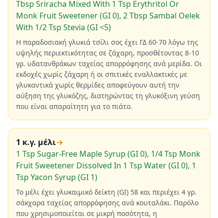
Tbsp Sriracha Mixed With 1 Tsp Erythritol Or
Monk Fruit Sweetener (GI 0), 2 Tbsp Sambal Oelek
With 1/2 Tsp Stevia (GI <5)
Η παραδοσιακή γλυκιά τσίλι σος έχει ΓΔ 60-70 λόγω της
υψηλής περιεκτικότητας σε ζάχαρη, προσθέτοντας 8-10
γρ. υδατανθράκων ταχείας απορρόφησης ανά μερίδα. Οι
εκδοχές χωρίς ζάχαρη ή οι σπιτικές εναλλακτικές με
γλυκαντικά χωρίς θερμίδες αποφεύγουν αυτή την
αύξηση της γλυκόζης, διατηρώντας τη γλυκόξινη γεύση
που είναι απαραίτητη για το πιάτο.
1 κ.γ. μέλι
→
1 Tsp Sugar-Free Maple Syrup (GI 0), 1/4 Tsp Monk
Fruit Sweetener Dissolved In 1 Tsp Water (GI 0), 1
Tsp Yacon Syrup (GI 1)
Το μέλι έχει γλυκαιμικό δείκτη (GI) 58 και περιέχει 4 γρ.
σάκχαρα ταχείας απορρόφησης ανά κουταλάκι. Παρόλο
που χρησιμοποιείται σε μικρή ποσότητα, η