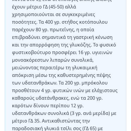
έχουν μέτριο ΓΔ (45-50) αλλά
χρησιμοποιούνται σε συγκεκριμένες
ποσότητες. Τα 400 γρ. στήθος κοτόπουλου
παρέχουν 80 γρ. πρωτεΐνης, η οποία
επιβραδύνει σημαντικά τη γαστρική κένωση
και την απορρόφηση της γλυκόζης. Το φυσικό
φυστικοβούτυρο προσφέρει 16 γρ. υγιεινών
μονοακόρεστων λιπαρών συνολικά,
μειώνοντας περαιτέρω τη γλυκαιμική
απόκριση μέσω της καθυστερημένης πέψης
των υδατανθράκων. Τα 200 γρ. μπρόκολου
προσθέτουν 4 γρ. φυτικών ινών με ελάχιστους
καθαρούς υδατάνθρακες, ενώ τα 200 γρ.
καρότων δίνουν περίπου 12 γρ.
υδατανθράκων συνολικά (3 γρ. ανά μερίδα) με
μέτριο ΓΔ 35. Αντικαθιστώντας την
παραδοσιακή γλυκιά τσίλι σος (ΓΔ 65) με