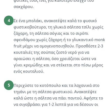
φυτικές τους ίνες για καλύτερο έλεγχο του
σακχάρου.
4
Σε ένα μπολάκι, ανακατέψτε καλά το φυσικό
φυστικοβούτυρο, τη γλυκιά σάλτσα τσίλι χωρίς
ζάχαρη, τη σάλτσα σόγιας και το σιρόπι
σφενδάμου χωρίς ζάχαρη ή το γλυκαντικό monk
fruit μέχρι να ομογενοποιηθούν. Προσθέστε 2-3
κουταλιές της σούπας ζεστό νερό για να
αραιώσει η σάλτσα, όσο χρειάζεται ώστε να
γίνει κρεμώδης και να στέκεται στο πίσω μέρος
ενός κουταλιού.
5
Περιχύστε το κοτόπουλο και τα λαχανικά στο
τηγάνι με τη σάλτσα φυστικιού. Ανακατέψτε
καλά ώστε η σάλτσα να πάει παντού. Αφήστε το
να σιγοβράσει για 1-2 λεπτά για να δέσουν οι