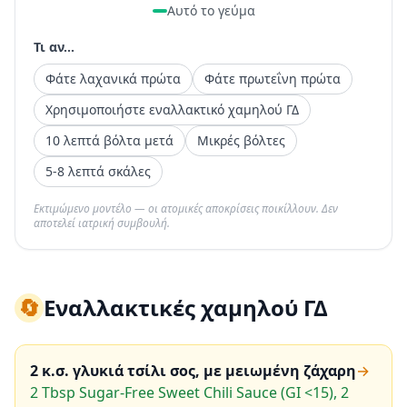
Αυτό το γεύμα
Τι αν...
Φάτε λαχανικά πρώτα
Φάτε πρωτεΐνη πρώτα
Χρησιμοποιήστε εναλλακτικό χαμηλού ΓΔ
10 λεπτά βόλτα μετά
Μικρές βόλτες
5-8 λεπτά σκάλες
Εκτιμώμενο μοντέλο — οι ατομικές αποκρίσεις ποικίλλουν. Δεν
αποτελεί ιατρική συμβουλή.
🔄
Εναλλακτικές χαμηλού ΓΔ
2 κ.σ. γλυκιά τσίλι σος, με μειωμένη ζάχαρη
→
2 Tbsp Sugar-Free Sweet Chili Sauce (GI <15), 2