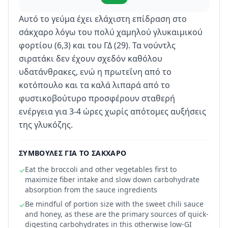
Αυτό το γεύμα έχει ελάχιστη επίδραση στο
σάκχαρο λόγω του πολύ χαμηλού γλυκαιμικού
φορτίου (6,3) και του ΓΔ (29). Τα νούντλς
σιρατάκι δεν έχουν σχεδόν καθόλου
υδατάνθρακες, ενώ η πρωτεΐνη από το
κοτόπουλο και τα καλά λιπαρά από το
φυστικοβούτυρο προσφέρουν σταθερή
ενέργεια για 3-4 ώρες χωρίς απότομες αυξήσεις
της γλυκόζης.
ΣΥΜΒΟΥΛΈΣ ΓΙΑ ΤΟ ΣΆΚΧΑΡΟ
Eat the broccoli and other vegetables first to
✓
maximize fiber intake and slow down carbohydrate
absorption from the sauce ingredients
Be mindful of portion size with the sweet chili sauce
✓
and honey, as these are the primary sources of quick-
digesting carbohydrates in this otherwise low-GI