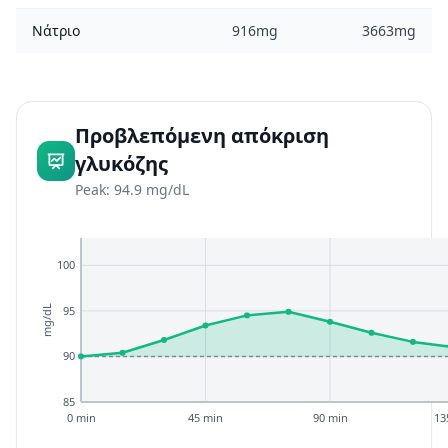
Νάτριο
916mg
3663mg
Προβλεπόμενη απόκριση
γλυκόζης
Peak: 94.9 mg/dL
100
95
mg/dL
90
85
0 min
45 min
90 min
13