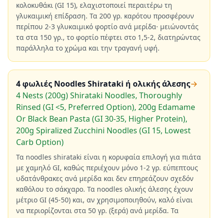
κολοκυθάκι (GI 15), ελαχιστοποιεί περαιτέρω τη
γλυκαιμική επίδραση. Τα 200 γρ. καρότου προσφέρουν
περίπου 2-3 γλυκαιμικό φορτίο ανά μερίδα· μειώνοντάς
τα στα 150 γρ., το φορτίο πέφτει στο 1,5-2, διατηρώντας
παράλληλα το χρώμα και την τραγανή υφή.
4 φωλιές Noodles Shirataki ή ολικής άλεσης
→
4 Nests (200g) Shirataki Noodles, Thoroughly
Rinsed (GI <5, Preferred Option), 200g Edamame
Or Black Bean Pasta (GI 30-35, Higher Protein),
200g Spiralized Zucchini Noodles (GI 15, Lowest
Carb Option)
Τα noodles shirataki είναι η κορυφαία επιλογή για πιάτα
με χαμηλό GI, καθώς περιέχουν μόνο 1-2 γρ. εύπεπτους
υδατάνθρακες ανά μερίδα και δεν επηρεάζουν σχεδόν
καθόλου το σάκχαρο. Τα noodles ολικής άλεσης έχουν
μέτριο GI (45-50) και, αν χρησιμοποιηθούν, καλό είναι
να περιορίζονται στα 50 γρ. (ξερά) ανά μερίδα. Τα