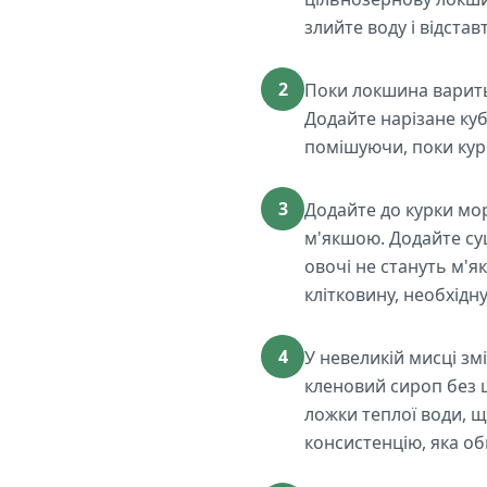
злийте воду і відстав
2
Поки локшина варитьс
Додайте нарізане куб
помішуючи, поки курк
3
Додайте до курки мор
м'якшою. Додайте суц
овочі не стануть м'
клітковину, необхідну
4
У невеликій мисці змі
кленовий сироп без ц
ложки теплої води, щ
консистенцію, яка об