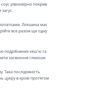
 соус рівномірно покрив
 загус.
 лопатками. Локшина має
рійте все разом ще одну
ою подрібнених кеш'ю та
нити засвоєння глюкози.
у. Така послідовність
ь цукру в крові протягом