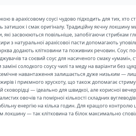
кою в арахісовому соусі чудово підходить для тих, хто ст
ь затишок і смак оригіналу. Традиційну яєчну локшину м
, які засвоюються повільніше, запобігаючи стрибкам глю
 жири з натуральної арахісової пасти допомагають упові
морква додають клітковини та поживних речовин. Соус поє
оджувачів та соєвий соус для насиченого смаку «умамі»,
 заміні солодкого соусу чилі та меду на варіанти без цукр
ікемічне навантаження залишається дуже низьким — лише
жирів і приємного хрускоту, що також допомагає стриму
ій сковорідці — ідеально для швидкої, але корисної вечер
листих овочів та помірної кількості складних вуглеводі
табільну енергію на кілька годин. Для кращого контролю
потім локшину — так клітковина та білок максимально спов