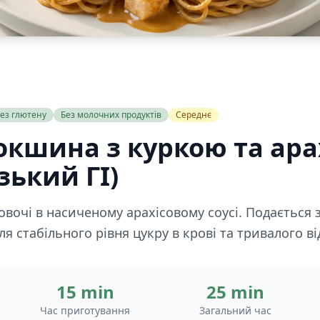
ез глютену
Без молочних продуктів
Середнє
окшина з куркою та ар
зький ГІ)
 овочі в насиченому арахісовому соусі. Подаєтьс
я стабільного рівня цукру в крові та тривалого ві
15 min
25 min
Час приготування
Загальний час