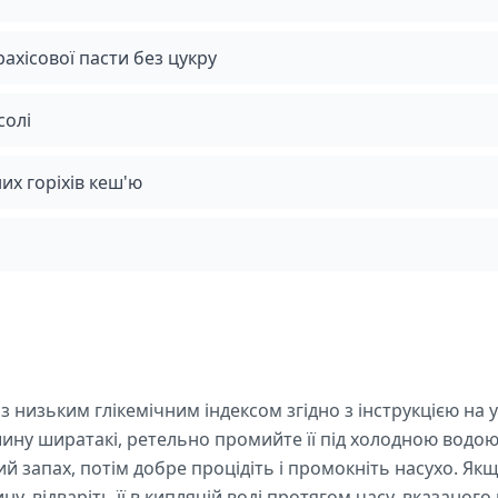
рахісової пасти без цукру
солі
них горіхів кеш'ю
 низьким глікемічним індексом згідно з інструкцією на 
ину ширатакі, ретельно промийте її під холодною водо
 запах, потім добре процідіть і промокніть насухо. Як
, відваріть її в киплячій воді протягом часу, вказаного 