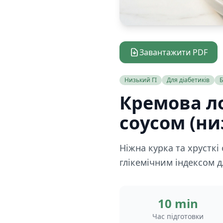
Завантажити PDF
Низький ГІ
Для діабетиків
Б
Кремова л
соусом (ни
Ніжна курка та хрусткі
глікемічним індексом дл
10 min
Час підготовки