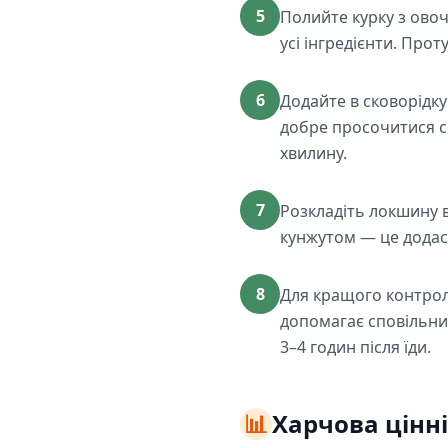
5
Полийте курку з ово
усі інгредієнти. Про
6
Додайте в сковорідк
добре просочитися с
хвилину.
7
Розкладіть локшину 
кунжутом — це додаст
8
Для кращого контролю
допомагає сповільни
3–4 годин після їди.
📊
Харчова цінні