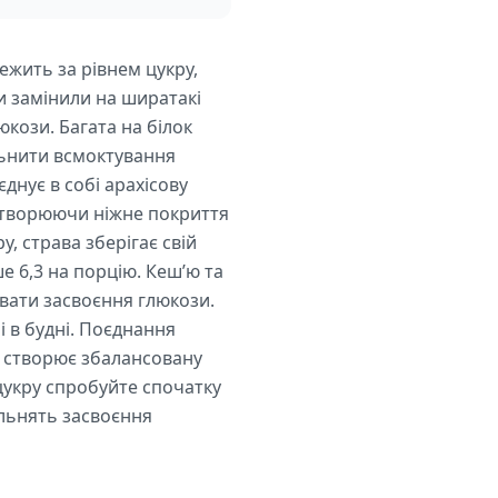
ежить за рівнем цукру,
и замінили на ширатакі
кози. Багата на білок
льнити всмоктування
днує в собі арахісову
 створюючи ніжне покриття
у, страва зберігає свій
 6,3 на порцію. Кеш’ю та
вати засвоєння глюкози.
і в будні. Поєднання
в створює збалансовану
 цукру спробуйте спочатку
ільнять засвоєння