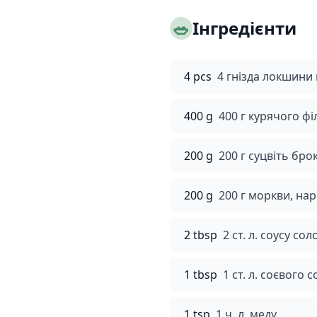
🥗
Інгредієнти
4 pcs
4 гнізда локшини
400 g
400 г курячого фі
200 g
200 г суцвіть бро
200 g
200 г моркви, на
2 tbsp
2 ст. л. соусу с
1 tbsp
1 ст. л. соєвого 
1 tsp
1 ч. л. меду