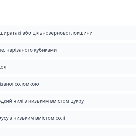
 ширатакі або цільнозернової локшини
ле, нарізаного кубиками
колі
різаної соломкою
олодкий чилі з низьким вмістом цукру
соусу з низьким вмістом солі