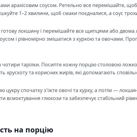
чами арахісовим соусом. Ретельно все перемішайте, щоб
тушкуйте 1–2 хвилини, щоб смаки поєдналися, а соус трохи
у готову локшину і перемішайте все щипцями або двома
оусом і рівномірно змішатися з куркою та овочами. Прог
в чотири тарілки. Посипте кожну порцію столовою ложк
ь хрускоту та корисних жирів, які допомагають сповіль
 цукру спочатку з'їжте овочі та курку, а потім — локшин
ти всмоктування глюкози та забезпечує стабільний рівен
сть на порцію