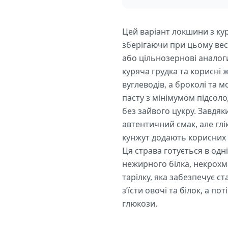
Цей варіант локшини з кур
зберігаючи при цьому вес
або цільнозернові аналоги
куряча грудка та корисні
вуглеводів, а броколі та 
пасту з мінімумом підсол
без зайвого цукру. Завдяки
автентичний смак, але гл
кунжут додають корисних 
Ця страва готується в одн
нежирного білка, некрохма
тарілку, яка забезпечує с
з’їсти овочі та білок, а 
глюкози.