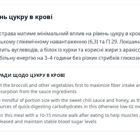
нь цукру в крові
страва матиме мінімальний вплив на рівень цукру в кров
ькому глікемічному навантаженню (6,3) та ГІ 29. Локши
тить вуглеводів, а білок із курки та корисні жири з арахі
більну енергію на 3–4 години без різких стрибків глюкози
РАДИ ЩОДО ЦУКРУ В КРОВІ
t the broccoli and other vegetables first to maximize fiber intake
sorption from the sauce ingredients
 mindful of portion size with the sweet chili sauce and honey, as 
urces of quick-digesting carbohydrates in this otherwise low-GI m
ir this meal with a 10-15 minute walk after eating to help muscles
leased and maintain stable blood sugar levels