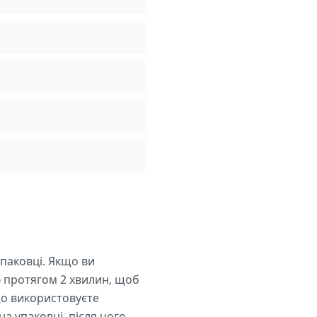
упаковці. Якщо ви
ю протягом 2 хвилин, щоб
що використовуєте
на упаковці, після чого