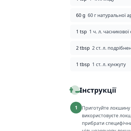
60 g
60 г натуральної а
1 tsp
1 ч. л. часникової 
2 tbsp
2 ст. л. подрібне
1 tbsp
1 ст. л. кунжуту
👨‍🍳
Інструкції
1
Приготуйте локшину з
використовуєте локш
прибрати специфічний
цільнозернову локшину