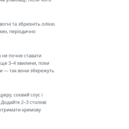
огні та збризніть олією.
илин, періодично
а не почне ставати
 ще 3–4 хвилини, поки
ми — так вони збережуть
укру, соєвий соус і
 Додайте 2–3 столові
б отримати кремову