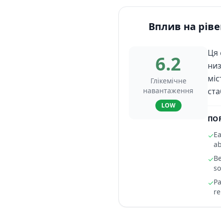
Вплив на ріве
Ця 
6.2
низ
міс
Глікемічне
навантаження
ста
LOW
ПО
Ea
✓
ab
Be
✓
so
Pa
✓
re