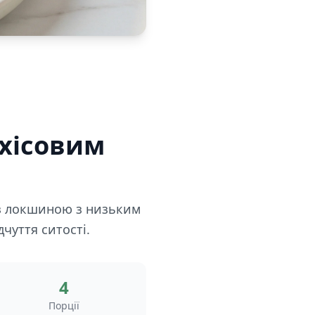
ахісовим
я з локшиною з низьким
дчуття ситості.
4
Порції