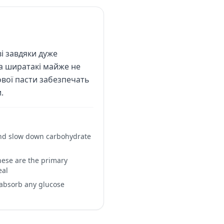
і завдяки дуже
на ширатакі майже не
сової пасти забезпечать
.
 and slow down carbohydrate
these are the primary
eal
 absorb any glucose