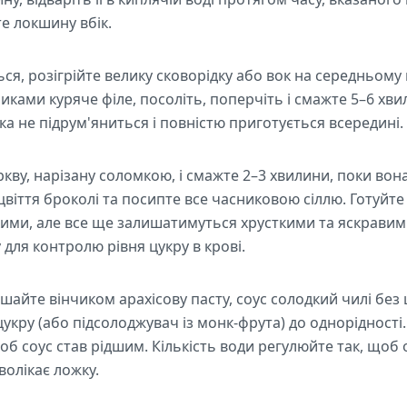
те локшину вбік.
я, розігрійте велику сковорідку або вок на середньому в
иками куряче філе, посоліть, поперчіть і смажте 5–6 хв
а не підрум'яниться і повністю приготується всередині.
кву, нарізану соломкою, і смажте 2–3 хвилини, поки вон
віття броколі та посипте все часниковою сіллю. Готуйте
якими, але все ще залишатимуться хрусткими та яскрави
 для контролю рівня цукру в крові.
шайте вінчиком арахісову пасту, соус солодкий чилі без ц
укру (або підсолоджувач із монк-фрута) до однорідності.
об соус став рідшим. Кількість води регулюйте так, що
волікає ложку.