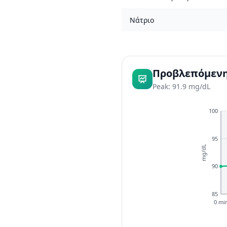
Νάτριο
Προβλεπόμενη
Peak: 91.9 mg/dL
100
95
mg/dL
90
85
0 mi