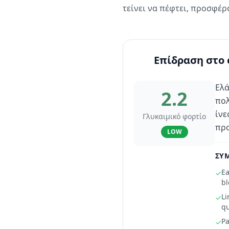
τείνει να πέφτει, προσφέρ
Επίδραση στο 
Ελά
2.2
πολ
ίνε
Γλυκαιμικό φορτίο
προ
LOW
ΣΥΜ
Ea
✓
bl
Li
✓
qu
Pa
✓