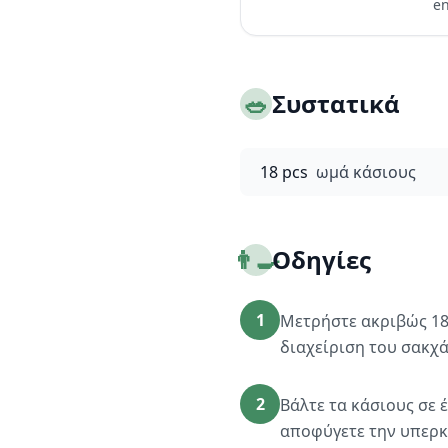
en
🥗
Συστατικά
18 pcs
ωμά κάσιους
👨‍🍳
Οδηγίες
1
Μετρήστε ακριβώς 18 
διαχείριση του σακχ
2
Βάλτε τα κάσιους σε 
αποφύγετε την υπερ