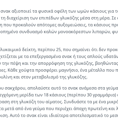
 σνακ αξιοποιεί τα φυσικά οφέλη των ωμών κάσιους για 
α τη διαχείριση των επιπέδων γλυκόζης μέσα στη μέρα. Σε
τη που προκαλούν απότομες αυξομειώσεις, τα κάσιους π
ρροπημένο συνδυασμό καλών μονοακόρεστων λιπαρών, φυτ
λυκαιμικό δείκτη, περίπου 25, που σημαίνει ότι δεν πρ
χετίζεται με τα επεξεργασμένα σνακ ή τους απλούς υδατά
ν την πέψη και την απορρόφηση της γλυκόζης, βοηθώντα
ες. Κάθε χούφτα προσφέρει μαγνήσιο, ένα μέταλλο που π
υλίνη και στον μεταβολισμό της γλυκόζης.
του σακχάρου, απολαύστε αυτό το σνακ ανάμεσα στα γεύμα
λεγχόμενη μερίδα των 18 κάσιους (περίπου 30 γραμμάρια) 
ραση στη γλυκόζη του αίματος. Συνδυάστε τα με ένα μικρ
τα μετά από ένα γεύμα που περιέχει άπαχη πρωτεΐνη και 
ση. Αυτό το σνακ είναι ιδιαίτερα αποτελεσματικό το μεσ