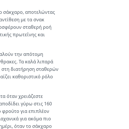
το σάκχαρο, αποτελώντας
 αντίθεση με τα σνακ
ροσφέρουν σταθερή ροή
ικής πρωτεΐνης και
οκαλούν την απότομη
νθρακες. Τα καλά λιπαρά
ς στη διατήρηση σταθερών
αίζει καθοριστικό ρόλο
τα όταν χρειάζεστε
αποδίδει γύρω στις 160
ό φρούτο για επιπλέον
λαχανικά για ακόμα πιο
ημέρι, όταν το σάκχαρο