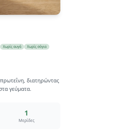
Χωρίς αυγά
Χωρίς σόγια
 πρωτεΐνη, διατηρώντας
στα γεύματα.
1
Μερίδες