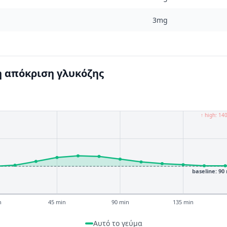
3mg
 απόκριση γλυκόζης
↑ high: 14
baseline: 90
n
45 min
90 min
135 min
Αυτό το γεύμα