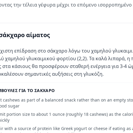
οντας την τέλεια γέφυρα μέχρι το επόμενο ισορροπημένο 
σάκχαρο αίματος
χιστη επίδραση στο σάκχαρο λόγω του χαμηλού γλυκαιμικ
ύ χαμηλού γλυκαιμικού φορτίου (2,2). Τα καλά λιπαρά, η 
ς στα κάσιους θα προσφέρουν σταθερή ενέργεια για 3-4 ώ
καλέσουν σημαντικές αυξήσεις στη γλυκόζη.
ΒΟΥΛΈΣ ΓΙΑ ΤΟ ΣΆΚΧΑΡΟ
t cashews as part of a balanced snack rather than on an empty sto
ood sugar
mit portion size to about 1 ounce (roughly 18 cashews) as the calo
ickly
ir with a source of protein like Greek yogurt or cheese if eating as