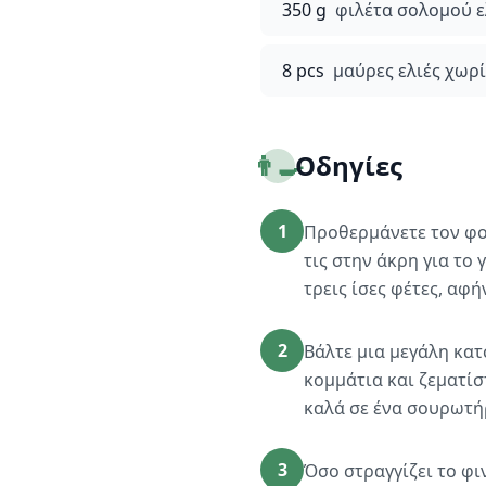
350 g
φιλέτα σολομού ε
8 pcs
μαύρες ελιές χωρ
👨‍🍳
Οδηγίες
1
Προθερμάνετε τον φο
τις στην άκρη για το
τρεις ίσες φέτες, αφ
2
Βάλτε μια μεγάλη κατ
κομμάτια και ζεματίσ
καλά σε ένα σουρωτήρ
3
Όσο στραγγίζει το φι