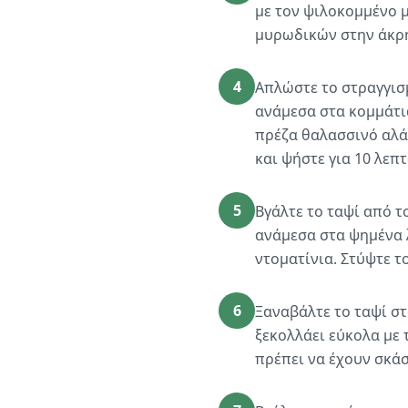
με τον ψιλοκομμένο 
μυρωδικών στην άκρη
4
Απλώστε το στραγγισμ
ανάμεσα στα κομμάτια
πρέζα θαλασσινό αλά
και ψήστε για 10 λεπτ
5
Βγάλτε το ταψί από τ
ανάμεσα στα ψημένα 
ντοματίνια. Στύψτε τ
6
Ξαναβάλτε το ταψί στ
ξεκολλάει εύκολα με 
πρέπει να έχουν σκάσ