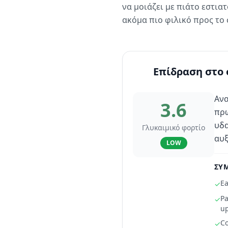
να μοιάζει με πιάτο εστια
ακόμα πιο φιλικό προς το
Επίδραση στο 
Ανα
3.6
πρω
υδα
Γλυκαιμικό φορτίο
αυξ
LOW
ΣΥΜ
Ea
✓
Pa
✓
u
Co
✓