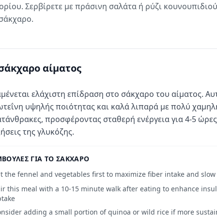
τορίου. Σερβίρετε με πράσινη σαλάτα ή ρύζι κουνουπιδιού
 σάκχαρο.
σάκχαρο αίματος
μένεται ελάχιστη επίδραση στο σάκχαρο του αίματος. Αυ
τεΐνη υψηλής ποιότητας και καλά λιπαρά με πολύ χαμηλ
τάνθρακες, προσφέροντας σταθερή ενέργεια για 4-5 ώρε
ήσεις της γλυκόζης.
ΒΟΥΛΈΣ ΓΙΑ ΤΟ ΣΆΚΧΑΡΟ
t the fennel and vegetables first to maximize fiber intake and slo
ir this meal with a 10-15 minute walk after eating to enhance insul
ptake
nsider adding a small portion of quinoa or wild rice if more susta