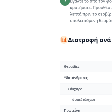
7
Βγάλτε το από τον φ
κρατήσατε. Προσθέστε
λεπτά πριν το σερβίρ
υπολειπόμενη θερμό
📊
Διατροφή ανά
Θερμίδες
Υδατάνθρακες
Σάκχαρα
Φυσικά σάκχαρα
Πρωτεΐνη