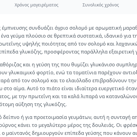
Χρόνος μαγειρέματος
Συνολικός χρόνος
ς έμπνευσης συνδυάζει άγριο σολομό με αρωματική μαραθ
ένα γεύμα πλούσιο σε θρεπτικά συστατικά, ιδανικό για τ
ρωτεΐνης υψηλής ποιότητας από τον σολομό και λαχανικ
 επίπεδα γλυκόζης, προσφέροντας παράλληλα εξαιρετική 
αθόριζας και η γεύση της που θυμίζει γλυκάνισο συμπλ
υν γλυκαιμικό φορτίο, ενώ τα τοματίνια παρέχουν αντιο
παρά από τον σολομό και το ελαιόλαδο επιβραδύνουν την
στο αίμα. Αυτό το πιάτο είναι ιδιαίτερα ευεργετικό ότα
τος, με την πρωτεΐνη και τα καλά λιπαρά να καταναλώνο
ότομη αύξηση της γλυκόζης.
ό δείπνο ή για προετοιμασία γευμάτων, αυτή η συνταγή α
ούρνος κάνει το μεγαλύτερο μέρος της δουλειάς. Οι φρέσ
ι ο μαϊντανός δημιουργούν επίπεδα γεύσης που κάνουν 