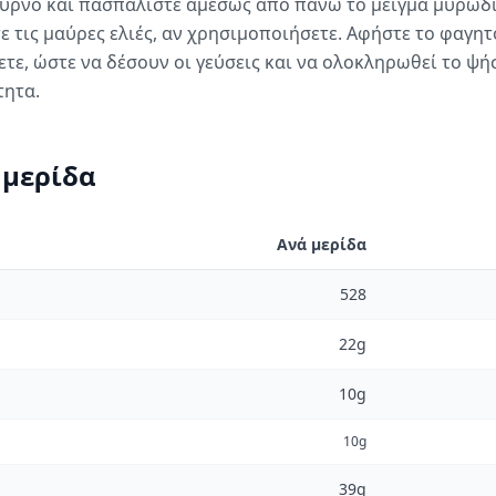
ούρνο και πασπαλίστε αμέσως από πάνω το μείγμα μυρωδ
 τις μαύρες ελιές, αν χρησιμοποιήσετε. Αφήστε το φαγητό
ετε, ώστε να δέσουν οι γεύσεις και να ολοκληρωθεί το ψή
τητα.
 μερίδα
Ανά μερίδα
528
22g
10g
10g
39g