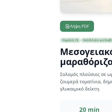
Λήψη PDF
Χαμηλός ΓΔ
Κατάλληλο για διαβ
Μεσογειακό
μαραθόριζα
Σολομός πλούσιος σε ωμ
ζουμερά τοματίνια, δη
γλυκαιμικό δείκτη.
20 min