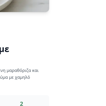
με
ένη μαραθόριζα και
εύμα με χαμηλό
2