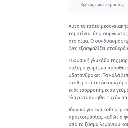
Χρόνος προετοιμασίας
Αυτό το πιάτο μεσογειακή
τοματίνια, δημιουργώντας 
στο αίμα. Ο συνδυασμός π
ίνες εξασφαλίζει σταθερά
Η φυσική γλυκάδα της μαρ
σολομό χωρίς να προσθέτο
υδατάνθρακες. Τα καλά λι
σταθερά επίπεδα σακχάρου 
ενός ισορροπημένου γεύμα
ελαχιστοποιηθεί τυχόν απ
Ιδανικό για ένα καθημεριν
προετοιμασίας, καθώς ο φ
από το ξύσμα λεμονιού κα