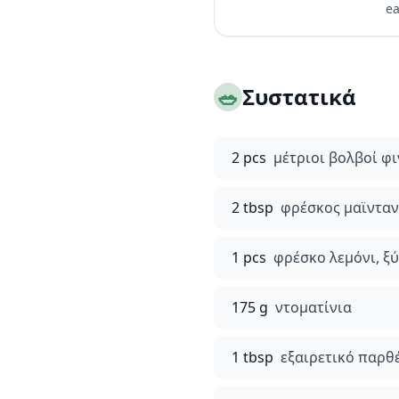
ea
🥗
Συστατικά
2 pcs
μέτριοι βολβοί φ
2 tbsp
φρέσκος μαϊνταν
1 pcs
φρέσκο λεμόνι, ξ
175 g
ντοματίνια
1 tbsp
εξαιρετικό παρθ