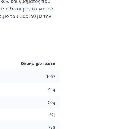
ικών και ξύσματος που
 να ξεκουραστεί για 2-3
σιμο του ψαριού με την
Ολόκληρο πιάτο
1057
44g
20g
20g
78g