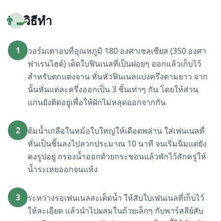
👨‍🍳
วิธีทำ
1
วอร์มเตาอบที่อุณหภูมิ 180 องศาเซลเซียส (350 องศา
ฟาเรนไฮต์) เด็ดใบฟินเนลที่เป็นฝอยๆ ออกแล้วเก็บไว้
สำหรับตกแต่งจาน หั่นหัวฟินเนลแบ่งครึ่งตามยาว จาก
นั้นหั่นแต่ละครึ่งออกเป็น 3 ชิ้นเท่าๆ กัน โดยให้ส่วน
แกนยังติดอยู่เพื่อให้ผักไม่หลุดออกจากกัน
2
ต้มน้ำเกลือในหม้อใบใหญ่ให้เดือดพล่าน ใส่เฟนเนลที่
หั่นเป็นชิ้นลงไปลวกประมาณ 10 นาที จนเริ่มนิ่มแต่ยัง
คงรูปอยู่ กรองน้ำออกด้วยกระชอนแล้วพักไว้สักครู่ให้
น้ำระเหยออกจนแห้ง
3
ระหว่างรอเฟนเนลสะเด็ดน้ำ ให้สับใบเฟนเนลที่เก็บไว้
ให้ละเอียด แล้วนำไปผสมในถ้วยเล็กๆ กับพาร์สลีย์สับ