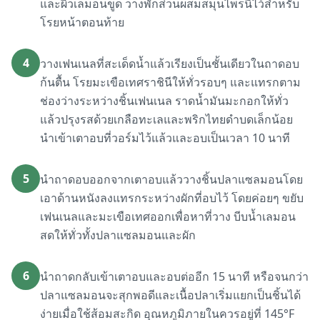
และผิวเลมอนขูด วางพักส่วนผสมสมุนไพรนี้ไว้สำหรับ
โรยหน้าตอนท้าย
4
วางเฟนเนลที่สะเด็ดน้ำแล้วเรียงเป็นชั้นเดียวในถาดอบ
ก้นตื้น โรยมะเขือเทศราชินีให้ทั่วรอบๆ และแทรกตาม
ช่องว่างระหว่างชิ้นเฟนเนล ราดน้ำมันมะกอกให้ทั่ว
แล้วปรุงรสด้วยเกลือทะเลและพริกไทยดำบดเล็กน้อย
นำเข้าเตาอบที่วอร์มไว้แล้วและอบเป็นเวลา 10 นาที
5
นำถาดอบออกจากเตาอบแล้ววางชิ้นปลาแซลมอนโดย
เอาด้านหนังลงแทรกระหว่างผักที่อบไว้ โดยค่อยๆ ขยับ
เฟนเนลและมะเขือเทศออกเพื่อหาที่วาง บีบน้ำเลมอน
สดให้ทั่วทั้งปลาแซลมอนและผัก
6
นำถาดกลับเข้าเตาอบและอบต่ออีก 15 นาที หรือจนกว่า
ปลาแซลมอนจะสุกพอดีและเนื้อปลาเริ่มแยกเป็นชิ้นได้
ง่ายเมื่อใช้ส้อมสะกิด อุณหภูมิภายในควรอยู่ที่ 145°F