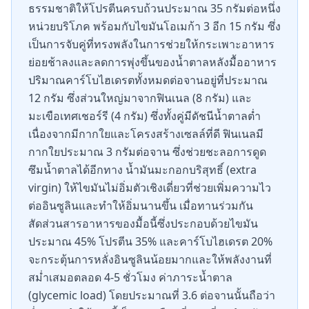
ธรรมชาติให้โปรตีนครบถ้วนประมาณ 35 กรัมต่อหนึ่ง
หน่วยบริโภค พร้อมกับไขมันโอเมก้า 3 อีก 15 กรัม ซึ่ง
เป็นการจับคู่ที่ทรงพลังในการช่วยให้กระเพาะอาหาร
ย่อยช้าลงและลดการพุ่งขึ้นของน้ำตาลหลังมื้ออาหาร
ปริมาณคาร์โบไฮเดรตทั้งหมดต่อจานอยู่ที่ประมาณ
12 กรัม ซึ่งส่วนใหญ่มาจากฟินเนล (8 กรัม) และ
มะเขือเทศเชอร์รี (4 กรัม) ซึ่งทั้งคู่มีดัชนีน้ำตาลต่ำ
เนื่องจากมีกากใยและโครงสร้างเซลล์ที่ดี ฟินเนลมี
กากใยประมาณ 3 กรัมต่อจาน ซึ่งช่วยชะลอการดูด
ซึมน้ำตาลได้อีกทาง น้ำมันมะกอกบริสุทธิ์ (extra
virgin) ให้ไขมันไม่อิ่มตัวเชิงเดี่ยวที่ช่วยเพิ่มความไว
ต่ออินซูลินและทำให้อิ่มนานขึ้น เมื่อทานร่วมกัน
สัดส่วนสารอาหารของมื้อนี้ซึ่งประกอบด้วยไขมัน
ประมาณ 45% โปรตีน 35% และคาร์โบไฮเดรต 20%
จะกระตุ้นการหลั่งอินซูลินน้อยมากและให้พลังงานที่
สม่ำเสมอตลอด 4-5 ชั่วโมง ค่าภาระน้ำตาล
(glycemic load) โดยประมาณที่ 3.6 ต่อจานนั้นถือว่า