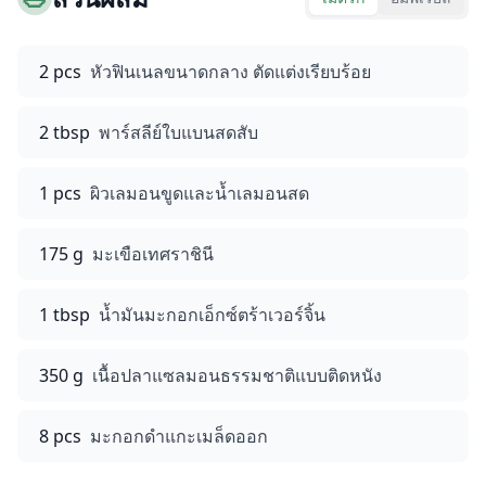
2 pcs
หัวฟินเนลขนาดกลาง ตัดแต่งเรียบร้อย
2 tbsp
พาร์สลีย์ใบแบนสดสับ
1 pcs
ผิวเลมอนขูดและน้ำเลมอนสด
175 g
มะเขือเทศราชินี
1 tbsp
น้ำมันมะกอกเอ็กซ์ตร้าเวอร์จิ้น
350 g
เนื้อปลาแซลมอนธรรมชาติแบบติดหนัง
8 pcs
มะกอกดำแกะเมล็ดออก