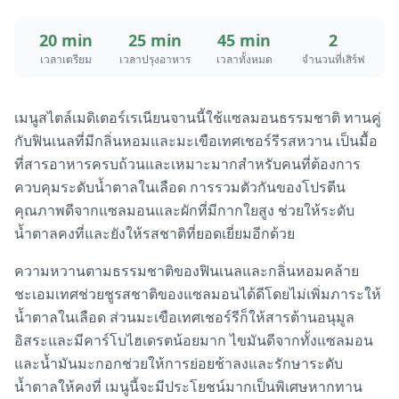
20 min
25 min
45 min
2
เวลาเตรียม
เวลาปรุงอาหาร
เวลาทั้งหมด
จำนวนที่เสิร์ฟ
เมนูสไตล์เมดิเตอร์เรเนียนจานนี้ใช้แซลมอนธรรมชาติ ทานคู่
กับฟินเนลที่มีกลิ่นหอมและมะเขือเทศเชอร์รีรสหวาน เป็นมื้อ
ที่สารอาหารครบถ้วนและเหมาะมากสำหรับคนที่ต้องการ
ควบคุมระดับน้ำตาลในเลือด การรวมตัวกันของโปรตีน
คุณภาพดีจากแซลมอนและผักที่มีกากใยสูง ช่วยให้ระดับ
น้ำตาลคงที่และยังให้รสชาติที่ยอดเยี่ยมอีกด้วย
ความหวานตามธรรมชาติของฟินเนลและกลิ่นหอมคล้าย
ชะเอมเทศช่วยชูรสชาติของแซลมอนได้ดีโดยไม่เพิ่มภาระให้
น้ำตาลในเลือด ส่วนมะเขือเทศเชอร์รีก็ให้สารต้านอนุมูล
อิสระและมีคาร์โบไฮเดรตน้อยมาก ไขมันดีจากทั้งแซลมอน
และน้ำมันมะกอกช่วยให้การย่อยช้าลงและรักษาระดับ
น้ำตาลให้คงที่ เมนูนี้จะมีประโยชน์มากเป็นพิเศษหากทาน