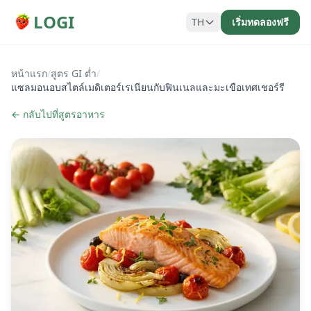
LOGI
TH
เริ่มทดลองฟรี
หน้าแรก
/
สูตร GI ต่ำ
/
แซลมอนอบสไตล์เมดิเตอร์เรเนียนกับฟินเนลและมะเขือเทศเชอร์รี
← กลับไปที่สูตรอาหาร