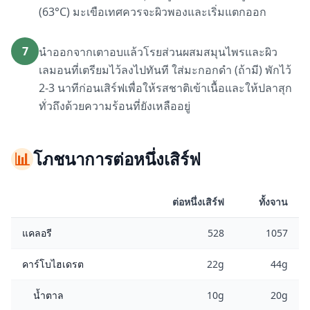
(63°C) มะเขือเทศควรจะผิวพองและเริ่มแตกออก
7
นำออกจากเตาอบแล้วโรยส่วนผสมสมุนไพรและผิว
เลมอนที่เตรียมไว้ลงไปทันที ใส่มะกอกดำ (ถ้ามี) พักไว้
2-3 นาทีก่อนเสิร์ฟเพื่อให้รสชาติเข้าเนื้อและให้ปลาสุก
ทั่วถึงด้วยความร้อนที่ยังเหลืออยู่
📊
โภชนาการต่อหนึ่งเสิร์ฟ
ต่อหนึ่งเสิร์ฟ
ทั้งจาน
แคลอรี
528
1057
คาร์โบไฮเดรต
22g
44g
น้ำตาล
10g
20g