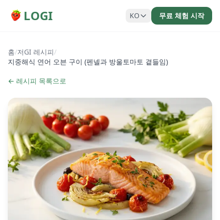
LOGI
KO
무료 체험 시작
홈
/
저GI 레시피
/
지중해식 연어 오븐 구이 (펜넬과 방울토마토 곁들임)
← 레시피 목록으로