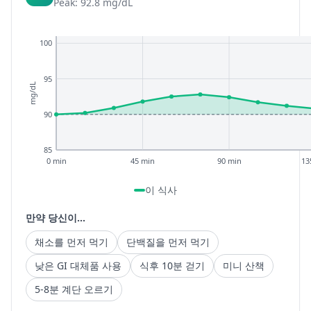
Peak: 92.8 mg/dL
100
95
mg/dL
90
85
0 min
45 min
90 min
13
이 식사
만약 당신이...
채소를 먼저 먹기
단백질을 먼저 먹기
낮은 GI 대체품 사용
식후 10분 걷기
미니 산책
5-8분 계단 오르기