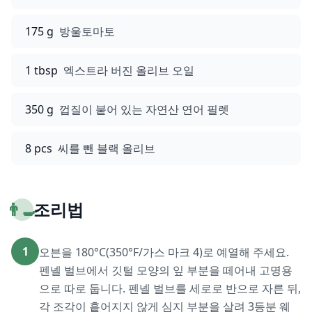
175 g
방울토마토
1 tbsp
엑스트라 버진 올리브 오일
350 g
껍질이 붙어 있는 자연산 연어 필렛
8 pcs
씨를 뺀 블랙 올리브
👨‍🍳
조리법
1
오븐을 180°C(350°F/가스 마크 4)로 예열해 주세요.
펜넬 벌브에서 깃털 모양의 잎 부분을 떼어내 고명용
으로 따로 둡니다. 펜넬 벌브를 세로로 반으로 자른 뒤,
각 조각이 흩어지지 않게 심지 부분을 살려 3등분 웨