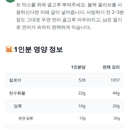
트 믹스를 위에 골고루 뿌려주세요. 블랙 올리브를 사
용하신다면 이때 같이 넣어줍니다. 서빙하기 전 2~3분
정도 그대로 두면 맛이 골고루 어우러지고, 남은 열기
로 연어가 속까지 완벽하게 익습니다.
📊
1인분 영양 정보
1인분당
전체 요리
칼로리
528
1057
탄수화물
22g
44g
당류
10g
20g
천연 당류
10g
20g