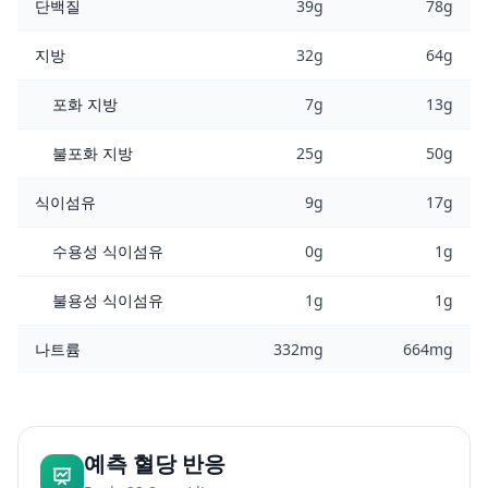
단백질
39g
78g
지방
32g
64g
포화 지방
7g
13g
불포화 지방
25g
50g
식이섬유
9g
17g
수용성 식이섬유
0g
1g
불용성 식이섬유
1g
1g
나트륨
332mg
664mg
예측 혈당 반응