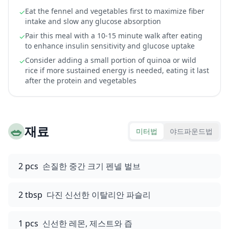
Eat the fennel and vegetables first to maximize fiber
✓
intake and slow any glucose absorption
Pair this meal with a 10-15 minute walk after eating
✓
to enhance insulin sensitivity and glucose uptake
Consider adding a small portion of quinoa or wild
✓
rice if more sustained energy is needed, eating it last
after the protein and vegetables
🥗
재료
미터법
야드파운드법
2 pcs
손질한 중간 크기 펜넬 벌브
2 tbsp
다진 신선한 이탈리안 파슬리
1 pcs
신선한 레몬, 제스트와 즙