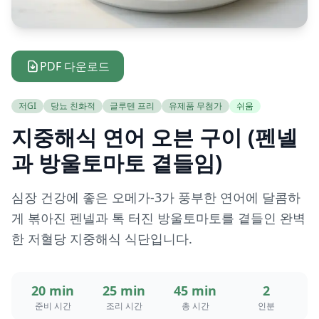
PDF 다운로드
저GI
당뇨 친화적
글루텐 프리
유제품 무첨가
쉬움
지중해식 연어 오븐 구이 (펜넬
과 방울토마토 곁들임)
심장 건강에 좋은 오메가-3가 풍부한 연어에 달콤하
게 볶아진 펜넬과 톡 터진 방울토마토를 곁들인 완벽
한 저혈당 지중해식 식단입니다.
20 min
25 min
45 min
2
준비 시간
조리 시간
총 시간
인분