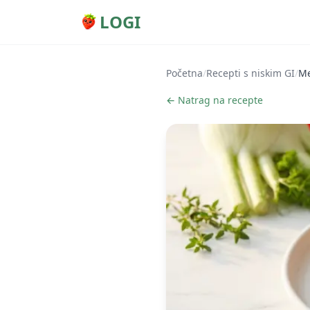
LOGI
Početna
/
Recepti s niskim GI
/
Me
← Natrag na recepte