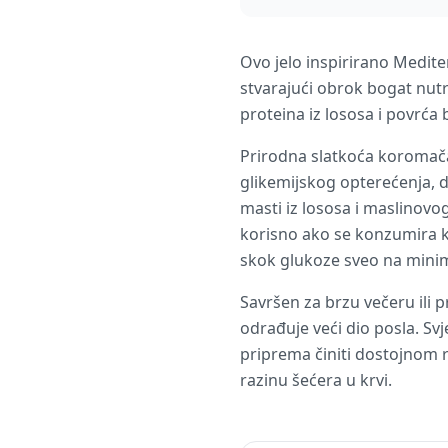
Ovo jelo inspirirano Medite
stvarajući obrok bogat nutri
proteina iz lososa i povrća
Prirodna slatkoća koromača
glikemijskog opterećenja, d
masti iz lososa i maslinovo
korisno ako se konzumira k
skok glukoze sveo na min
Savršen za brzu večeru ili 
odrađuje veći dio posla. Sv
priprema činiti dostojnom re
razinu šećera u krvi.