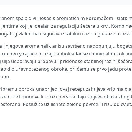
ranom spaja divlji losos s aromatičnim koromačem i slatkim
jentima koji je idealan za regulaciju šećera u krvi. Kombinac
 bogatog vlaknima osigurava stabilnu razinu glukoze uz izv
 i njegova aroma nalik anisu savršeno nadopunjuju bogats
ok cherry rajčice pružaju antioksidanse i minimalnu količin
g ulja usporavaju probavu i pridonose stabilnoj razini šećer
ao dio uravnoteženog obroka, pri čemu se prvo jedu protein
imum.
pripremu obroka unaprijed, ovaj recept zahtijeva vrlo malo a
ježe note limunove korice i peršina daju slojeve okusa zbog 
storana. Poslužite uz lisnato zeleno povrće ili rižu od cvjet