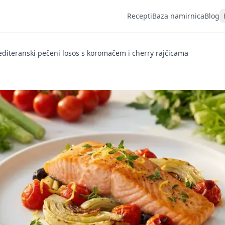
Recepti
Baza namirnica
Blog
diteranski pečeni losos s koromačem i cherry rajčicama