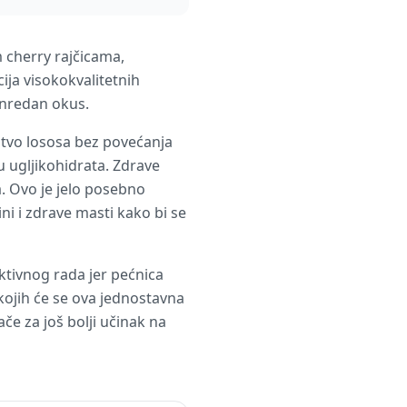
 cherry rajčicama,
ija visokokvalitetnih
anredan okus.
tvo lososa bez povećanja
u ugljikohidrata. Zdrave
a. Ovo je jelo posebno
i i zdrave masti kako bi se
ktivnog rada jer pećnica
kojih će se ova jednostavna
ače za još bolji učinak na