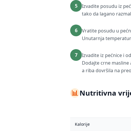
5
Izvadite posudu iz pe
tako da lagano razmakn
6
Vratite posudu u pećnic
Unutarnja temperatura 
7
Izvadite iz pećnice i 
Dodajte crne masline ak
a riba dovršila na preo
📊
Nutritivna vrij
Kalorije