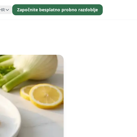
HR
Započnite besplatno probno razdoblje