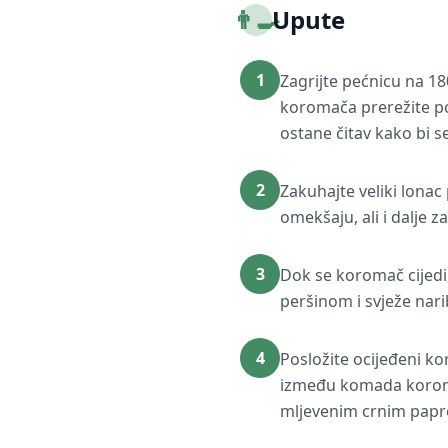
👨‍🍳
Upute
1
Zagrijte pećnicu na 18
koromača prerežite po 
ostane čitav kako bi s
2
Zakuhajte veliki lona
omekšaju, ali i dalje z
3
Dok se koromač cijedi,
peršinom i svježe nar
4
Posložite ocijeđeni ko
između komada koromač
mljevenim crnim papro