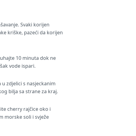
ašavanje. Svaki korijen
ke kriške, pazeći da korijen
kuhajte 10 minuta dok ne
išak vode ispari.
 u zdjelici s nasjeckanim
 bilja sa strane za kraj.
e cherry rajčice oko i
 morske soli i svježe