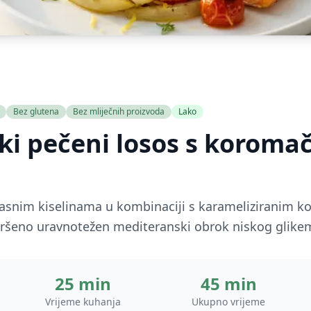
Bez glutena
Bez mliječnih proizvoda
Lako
i pečeni losos s koromač
snim kiselinama u kombinaciji s karameliziranim 
avršeno uravnotežen mediteranski obrok niskog glike
25 min
45 min
Vrijeme kuhanja
Ukupno vrijeme