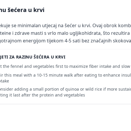
nu šećera u krvi
kuje se minimalan utjecaj na šećer u krvi. Ovaj obrok komb
teine i zdrave masti s vrlo malo ugljikohidrata, što rezultira
otrajnom energijom tijekom 4-5 sati bez značajnih skokova
JETI ZA RAZINU ŠEĆERA U KRVI
t the fennel and vegetables first to maximize fiber intake and slo
ir this meal with a 10-15 minute walk after eating to enhance insul
ptake
nsider adding a small portion of quinoa or wild rice if more susta
ting it last after the protein and vegetables