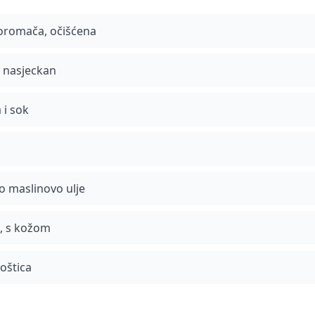
koromača, očišćena
), nasjeckan
 i sok
o maslinovo ulje
sa, s kožom
oštica