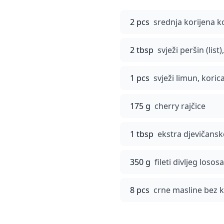
2 pcs
srednja korijena 
2 tbsp
svježi peršin (list
1 pcs
svježi limun, korica
175 g
cherry rajčice
1 tbsp
ekstra djevičansk
350 g
fileti divljeg loso
8 pcs
crne masline bez k