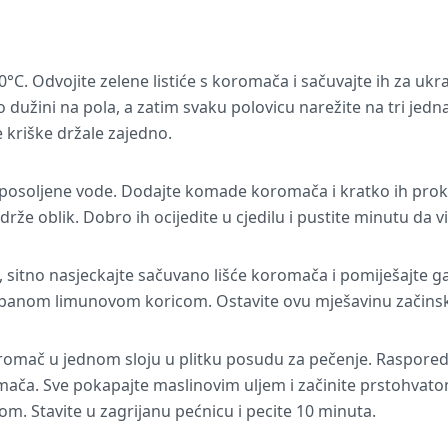
0°C. Odvojite zelene listiće s koromača i sačuvajte ih za ukr
dužini na pola, a zatim svaku polovicu narežite na tri jedna
e kriške držale zajedno.
c posoljene vode. Dodajte komade koromača i kratko ih pro
adrže oblik. Dobro ih ocijedite u cjedilu i pustite minutu da v
 sitno nasjeckajte sačuvano lišće koromača i pomiješajte ga
ibanom limunovom koricom. Ostavite ovu mješavinu začinskog
romač u jednom sloju u plitku posudu za pečenje. Rasporedit
a. Sve pokapajte maslinovim uljem i začinite prstohvatom
m. Stavite u zagrijanu pećnicu i pecite 10 minuta.