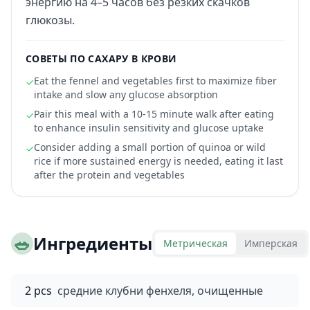
энергию на 4–5 часов без резких скачков
глюкозы.
СОВЕТЫ ПО САХАРУ В КРОВИ
Eat the fennel and vegetables first to maximize fiber
✓
intake and slow any glucose absorption
Pair this meal with a 10-15 minute walk after eating
✓
to enhance insulin sensitivity and glucose uptake
Consider adding a small portion of quinoa or wild
✓
rice if more sustained energy is needed, eating it last
after the protein and vegetables
🥗
Ингредиенты
Метрическая
Имперская
2 pcs
средние клубни фенхеля, очищенные