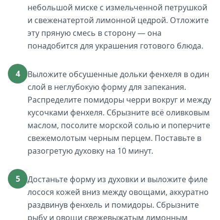
небольшой миске с измельченной петрушкой
и свеженатертой лимонной цедрой. Отложите
эту пряную смесь в сторону — она
понадобится для украшения готового блюда.
4
Выложите обсушенные дольки фенхеля в один
слой в неглубокую форму для запекания.
Распределите помидоры черри вокруг и между
кусочками фенхеля. Сбрызните всё оливковым
маслом, посолите морской солью и поперчите
свежемолотым черным перцем. Поставьте в
разогретую духовку на 10 минут.
5
Достаньте форму из духовки и выложите филе
лосося кожей вниз между овощами, аккуратно
раздвинув фенхель и помидоры. Сбрызните
рыбу и овощи свежевыжатым лимонным