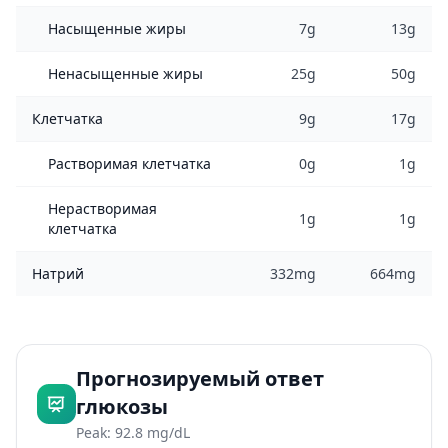
Насыщенные жиры
7g
13g
Ненасыщенные жиры
25g
50g
Клетчатка
9g
17g
Растворимая клетчатка
0g
1g
Нерастворимая
1g
1g
клетчатка
Натрий
332mg
664mg
Прогнозируемый ответ
глюкозы
Peak: 92.8 mg/dL