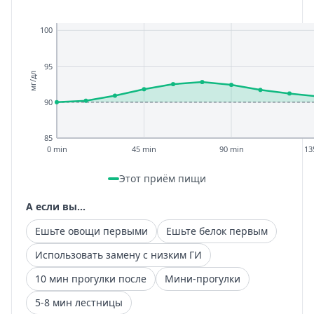
100
95
мг/дл
90
85
0 min
45 min
90 min
13
Этот приём пищи
А если вы...
Ешьте овощи первыми
Ешьте белок первым
Использовать замену с низким ГИ
10 мин прогулки после
Мини-прогулки
5-8 мин лестницы