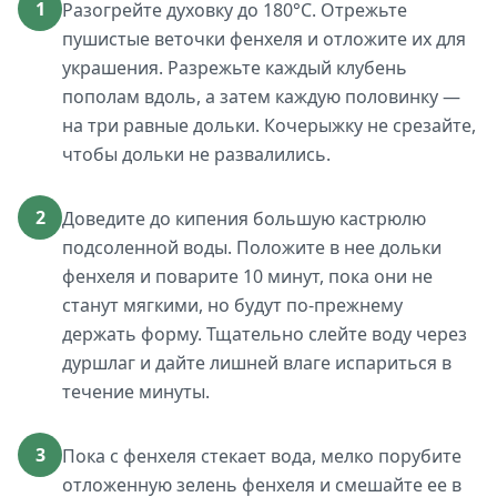
1
Разогрейте духовку до 180°C. Отрежьте
пушистые веточки фенхеля и отложите их для
украшения. Разрежьте каждый клубень
пополам вдоль, а затем каждую половинку —
на три равные дольки. Кочерыжку не срезайте,
чтобы дольки не развалились.
2
Доведите до кипения большую кастрюлю
подсоленной воды. Положите в нее дольки
фенхеля и поварите 10 минут, пока они не
станут мягкими, но будут по-прежнему
держать форму. Тщательно слейте воду через
дуршлаг и дайте лишней влаге испариться в
течение минуты.
3
Пока с фенхеля стекает вода, мелко порубите
отложенную зелень фенхеля и смешайте ее в