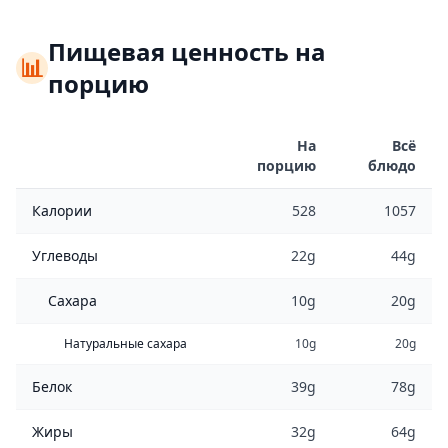
Пищевая ценность на
📊
порцию
На
Всё
порцию
блюдо
Калории
528
1057
Углеводы
22g
44g
Сахара
10g
20g
Натуральные сахара
10g
20g
Белок
39g
78g
Жиры
32g
64g