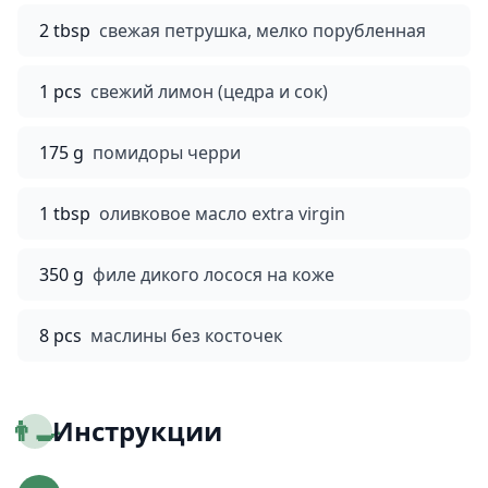
2 tbsp
свежая петрушка, мелко порубленная
1 pcs
свежий лимон (цедра и сок)
175 g
помидоры черри
1 tbsp
оливковое масло extra virgin
350 g
филе дикого лосося на коже
8 pcs
маслины без косточек
👨‍🍳
Инструкции