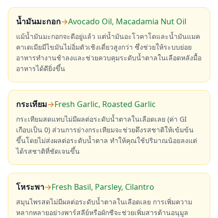
น้ำมันมะกอก
→
Avocado Oil, Macadamia Nut Oil
แม้น้ำมันมะกอกจะดีอยู่แล้ว แต่น้ำมันอะโวคาโดและน้ำมันแมค
คาเดเมียมีไขมันไม่อิ่มตัวเชิงเดี่ยวสูงกว่า ซึ่งช่วยให้ระบบย่อย
อาหารทำงานช้าลงและช่วยควบคุมระดับน้ำตาลในเลือดหลังมื้อ
อาหารได้ดียิ่งขึ้น
กระเทียม
→
Fresh Garlic, Roasted Garlic
กระเทียมสดแทบไม่มีผลต่อระดับน้ำตาลในเลือดเลย (ค่า GI
เกือบเป็น 0) ส่วนการย่างกระเทียมจะช่วยดึงรสชาติให้เข้มข้น
ขึ้นโดยไม่ส่งผลต่อระดับน้ำตาล ทำให้คุณใช้ปริมาณน้อยลงแต่
ได้รสชาติที่ชัดเจนขึ้น
โหระพา
→
Fresh Basil, Parsley, Cilantro
สมุนไพรสดไม่มีผลต่อระดับน้ำตาลในเลือดเลย การเพิ่มความ
หลากหลายอย่างพาร์สลีย์หรือผักชีจะช่วยเพิ่มสารต้านอนุมูล