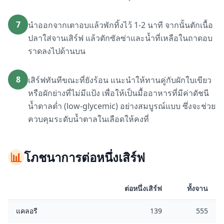
7
นำออกจากเตาอบแล้วพักทิ้งไว้ 1-2 นาที จากนั้นตักเนื้อ
ปลาใส่จานเสิร์ฟ แล้วตักซัลซ่าและน้ำที่เหลือในถาดอบ
ราดลงไปด้านบน
8
เสิร์ฟทันทีขณะที่ยังร้อน แนะนำให้ทานคู่กับผักใบเขียว
หรือผักย่างที่ไม่มีแป้ง เพื่อให้เป็นมื้ออาหารที่มีค่าดัชนี
น้ำตาลต่ำ (low-glycemic) อย่างสมบูรณ์แบบ ซึ่งจะช่วย
ควบคุมระดับน้ำตาลในเลือดให้คงที่
📊
โภชนาการต่อหนึ่งเสิร์ฟ
ต่อหนึ่งเสิร์ฟ
ทั้งจาน
แคลอรี
139
555