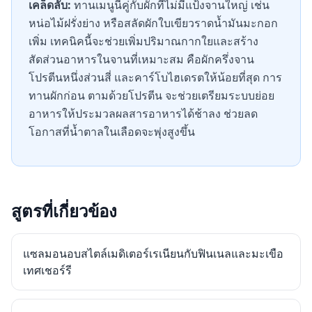
เคล็ดลับ:
ทานเมนูนี้คู่กับผักที่ไม่มีแป้งจานใหญ่ เช่น
หน่อไม้ฝรั่งย่าง หรือสลัดผักใบเขียวราดน้ำมันมะกอก
เพิ่ม เทคนิคนี้จะช่วยเพิ่มปริมาณกากใยและสร้าง
สัดส่วนอาหารในจานที่เหมาะสม คือผักครึ่งจาน
โปรตีนหนึ่งส่วนสี่ และคาร์โบไฮเดรตให้น้อยที่สุด การ
ทานผักก่อน ตามด้วยโปรตีน จะช่วยเตรียมระบบย่อย
อาหารให้ประมวลผลสารอาหารได้ช้าลง ช่วยลด
โอกาสที่น้ำตาลในเลือดจะพุ่งสูงขึ้น
สูตรที่เกี่ยวข้อง
แซลมอนอบสไตล์เมดิเตอร์เรเนียนกับฟินเนลและมะเขือ
เทศเชอร์รี