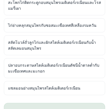
สะโพกไก่ติดกระดูกอบสมุนไพรเมดิเตอร์เรเนียนและโรส
แมรี่เผา
ไก่ย่างคลุกสมุนไพรกับซอสมะเขือเทศสีเหลืองรมควัน
สลัดโบวล์ถั่วลูกไก่และผักสไตล์เมดิเตอร์เรเนียนกับน้ำ
สลัดเลมอนสมุนไพร
ปลาอบกระดาษสไตล์เมดิเตอร์เรเนียนดัชนีน้ำตาลต่ำกับ
มะเขือเทศและมะกอก
แซลมอนย่างสมุนไพรสไตล์เมดิเตอร์เรเนียน