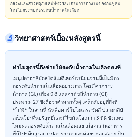
อิสระและสารพฤกษเคมีที่ช่วยส่งเสริมการทำงานของอินซูลิน
โดยไม่กระทบต่อระดับน้ำตาลในเลือด
🔬
วิทยาศาสตร์เบื้องหลังสูตรนี้
ทำไมสูตรนี้ถึงช่วยให้ระดับน้ำตาลในเลือดคงที่
เมนูปลาฮาลิบัตสไตล์เมดิเตอร์เรเนียนจานนี้เป็นมิตร
ต่อระดับน้ำตาลในเลือดอย่างมาก โดยมีค่าภาระ
น้ำตาล (GL) เพียง 0.8 และค่าดัชนีน้ำตาล (GI)
ประมาณ 27 ซึ่งถือว่าต่ำมากทั้งคู่ เคล็ดลับอยู่ที่สิ่งที่
*ไม่มี* ในจานนี้ นั่นคือคาร์โบไฮเดรตขัดสี ปลาฮาลิบั
ตเป็นโปรตีนบริสุทธิ์และมีไขมันโอเมก้า 3 ที่ดี ซึ่งแทบ
ไม่มีผลต่อระดับน้ำตาลในเลือดเลย เมื่อคุณกินอาหาร
ที่มีโปรตีนสูงอย่างปลา ร่างกายจะค่อยๆ ย่อยสลายเป็น