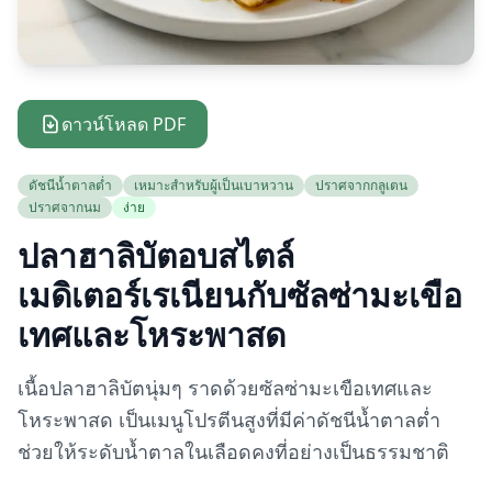
ดาวน์โหลด PDF
ดัชนีน้ำตาลต่ำ
เหมาะสำหรับผู้เป็นเบาหวาน
ปราศจากกลูเตน
ปราศจากนม
ง่าย
ปลาฮาลิบัตอบสไตล์
เมดิเตอร์เรเนียนกับซัลซ่ามะเขือ
เทศและโหระพาสด
เนื้อปลาฮาลิบัตนุ่มๆ ราดด้วยซัลซ่ามะเขือเทศและ
โหระพาสด เป็นเมนูโปรตีนสูงที่มีค่าดัชนีน้ำตาลต่ำ
ช่วยให้ระดับน้ำตาลในเลือดคงที่อย่างเป็นธรรมชาติ