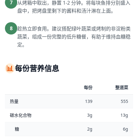
7
从烤箱中取出，静置 1-2 分钟。将每块鱼排分别盛入
盘中，把烤盘里剩下的酱料和汤汁淋在上面。
8
趁热立即食用。建议搭配绿叶蔬菜或烤制的非淀粉类
蔬菜，组成一份完整的低升糖餐，有助于维持血糖稳
定。
📊
每份营养信息
每份
整道菜
热量
139
555
碳水化合物
3g
13g
糖
2g
6g