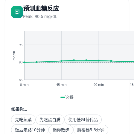
预测血糖反应
Peak: 90.6 mg/dL
95
mg/dL
90
85
0 min
45 min
90 min
13
这餐
如果你...
先吃蔬菜
先吃蛋白质
使用低GI替代品
饭后走路10分钟
迷你散步
爬楼梯5-8分钟