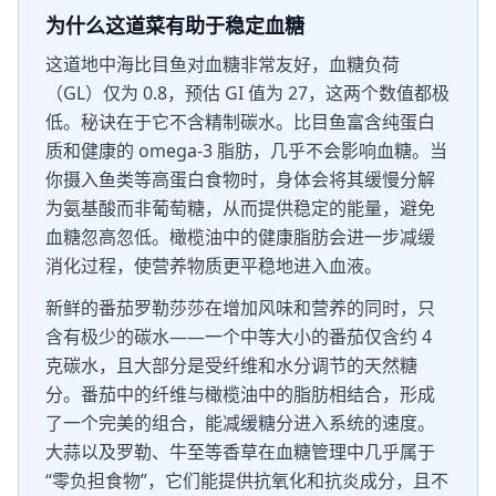
为什么这道菜有助于稳定血糖
这道地中海比目鱼对血糖非常友好，血糖负荷
（GL）仅为 0.8，预估 GI 值为 27，这两个数值都极
低。秘诀在于它不含精制碳水。比目鱼富含纯蛋白
质和健康的 omega-3 脂肪，几乎不会影响血糖。当
你摄入鱼类等高蛋白食物时，身体会将其缓慢分解
为氨基酸而非葡萄糖，从而提供稳定的能量，避免
血糖忽高忽低。橄榄油中的健康脂肪会进一步减缓
消化过程，使营养物质更平稳地进入血液。
新鲜的番茄罗勒莎莎在增加风味和营养的同时，只
含有极少的碳水——一个中等大小的番茄仅含约 4
克碳水，且大部分是受纤维和水分调节的天然糖
分。番茄中的纤维与橄榄油中的脂肪相结合，形成
了一个完美的组合，能减缓糖分进入系统的速度。
大蒜以及罗勒、牛至等香草在血糖管理中几乎属于
“零负担食物”，它们能提供抗氧化和抗炎成分，且不