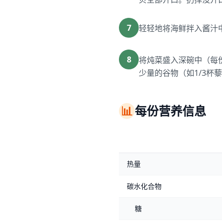
7
轻轻地将海鲜拌入酱汁
8
将炖菜盛入深碗中（每
少量的谷物（如1/3杯
📊
每份营养信息
热量
碳水化合物
糖