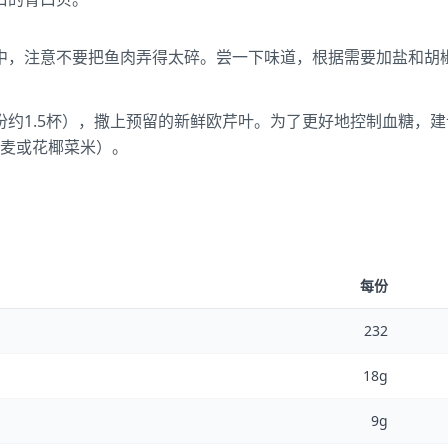
中，注意不要把鱼肉弄得太碎。尝一下味道，根据需要加盐和胡
份约1.5杯），撒上预留的新鲜欧芹叶。为了更好地控制血糖，
藜麦或花椰菜米）。
每份
232
18g
9g