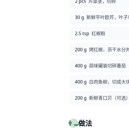
2 pcs
芹菜茎，切碎
30 g
新鲜平叶欧芹，叶子
2.5 tsp
红椒粉
200 g
烤红椒，沥干水分
400 g
蒜味罐装切碎番茄
400 g
白肉鱼柳，切成大
200 g
新鲜青口贝（可选
👨‍🍳
做法