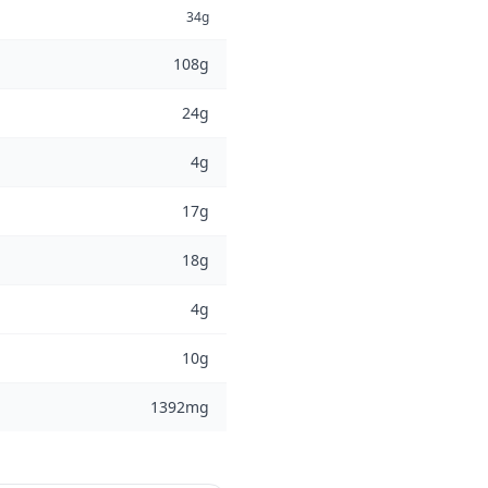
34g
108g
24g
4g
17g
18g
4g
10g
1392mg