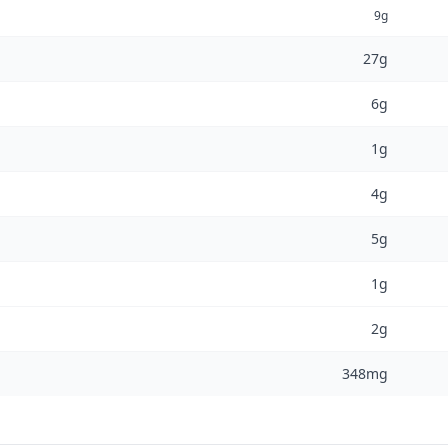
9g
27g
6g
1g
4g
5g
1g
2g
348mg