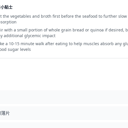
糖小贴士
t the vegetables and broth first before the seafood to further slow
sorption
ir with a small portion of whole grain bread or quinoa if desired, bu
y additional glycemic impact
ke a 10-15 minute walk after eating to help muscles absorb any g
ood sugar levels
切薄片