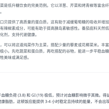
菜是低升糖饮食的完美范例。它以洋葱、芹菜和烤青椒等富含纤
。
口贝提供了高质量的蛋白质，这有助于减缓葡萄糖的吸收并增加
有辣椒素成分，可能有助于提高胰岛素敏感性。番茄底料天然低 
氧化剂，支持代谢健康。
，可以将这道炖菜作为主菜，搭配少量的藜麦或花椰菜米。丰富
极小。先吃蔬菜和蛋白质，再吃搭配的谷物，能进一步平稳血糖
牲美味或满足感。
血糖负荷 (3.8) 和 GI (19) 极低，预计对血糖影响微乎其
健康脂肪，这顿饭应能提供 3-4 小时稳定且持续的能量，不会出