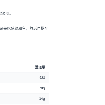
椒调味。
建议先吃蔬菜和鱼，然后再搭配
整道菜
928
70g
34g