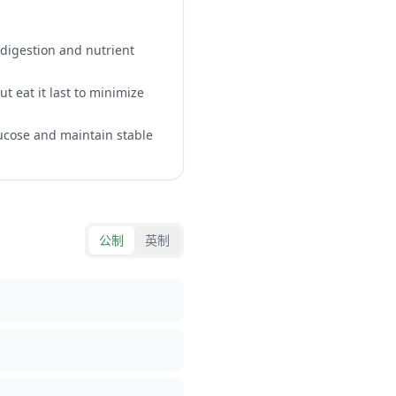
 digestion and nutrient
t eat it last to minimize
lucose and maintain stable
公制
英制