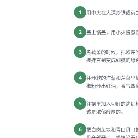
1
用中火在大深炒锅或荷
2
盖上锅盖，用小火慢煮
3
煮蔬菜的时候，把欧芹
搅拌直到变成细腻的绿
4
往炒软的洋葱和芹菜里
椒粉炒出红油，香气四
5
往锅里加入切好的烤红
该是浓郁醇厚的。
6
把白肉鱼块和青口贝（
贝全部开口。扔掉没开