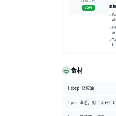
血
LOW
Ea
✓
ab
Pa
✓
an
Ta
✓
bl
🥗
食材
1 tbsp
橄榄油
2 pcs
洋葱，对半切开后