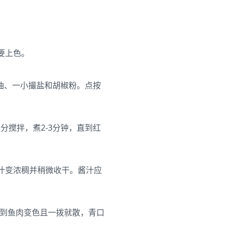
要上色。
油、一小撮盐和胡椒粉。点按
搅拌，煮2-3分钟，直到红
汁变浓稠并稍微收干。酱汁应
直到鱼肉变色且一拨就散，青口