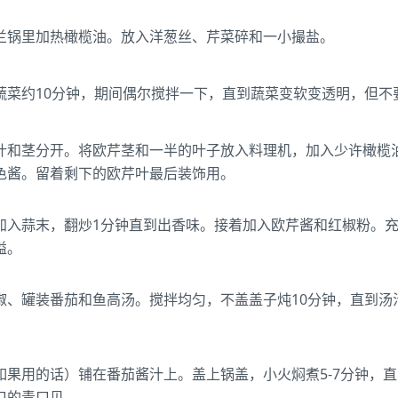
兰锅里加热橄榄油。放入洋葱丝、芹菜碎和一小撮盐。
蔬菜约10分钟，期间偶尔搅拌一下，直到蔬菜变软变透明，但不
叶和茎分开。将欧芹茎和一半的叶子放入料理机，加入少许橄榄
色酱。留着剩下的欧芹叶最后装饰用。
加入蒜末，翻炒1分钟直到出香味。接着加入欧芹酱和红椒粉。充分
溢。
椒、罐装番茄和鱼高汤。搅拌均匀，不盖盖子炖10分钟，直到汤
如果用的话）铺在番茄酱汁上。盖上锅盖，小火焖煮5-7分钟，
口的青口贝。