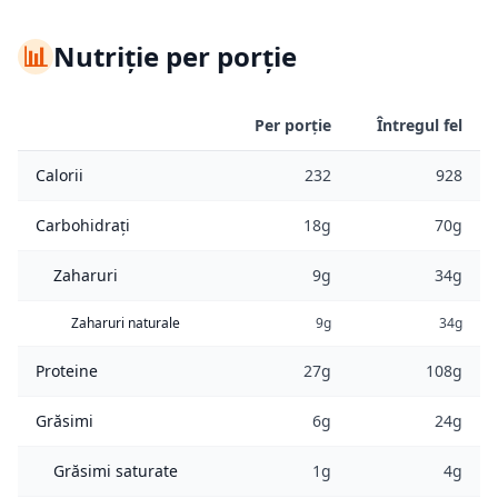
📊
Nutriție per porție
Per porție
Întregul fel
Calorii
232
928
Carbohidrați
18g
70g
Zaharuri
9g
34g
Zaharuri naturale
9g
34g
Proteine
27g
108g
Grăsimi
6g
24g
Grăsimi saturate
1g
4g