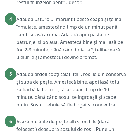
restul frunzelor pentru decor.
4
Adaugă usturoiul mărunțit peste ceapa și țelina
înmuiate, amestecând timp de un minut până
când își lasă aroma. Adaugă apoi pasta de
pătrunjel și boiaua. Amestecă bine și mai lasă pe
foc 2-3 minute, până când boiaua își eliberează
uleiurile și amestecul devine aromat.
5
Adaugă ardeii copți tăiați felii, roșiile din conservă
și supa de pește. Amestecă bine, apoi lasă totul
să fiarbă la foc mic, fără capac, timp de 10
minute, până când sosul se îngroașă și scade
puțin. Sosul trebuie să fie bogat și concentrat.
6
Așază bucățile de pește alb și midiile (dacă
folosești) deasupra sosului de roșii. Pune un