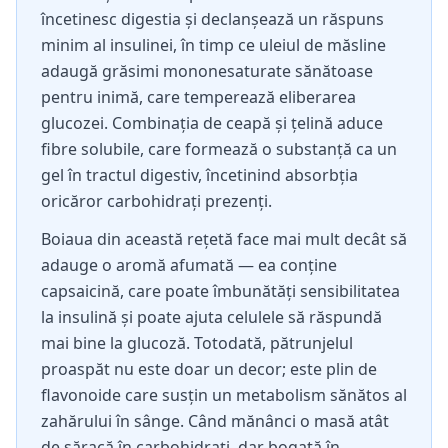
încetinesc digestia și declanșează un răspuns
minim al insulinei, în timp ce uleiul de măsline
adaugă grăsimi mononesaturate sănătoase
pentru inimă, care temperează eliberarea
glucozei. Combinația de ceapă și țelină aduce
fibre solubile, care formează o substanță ca un
gel în tractul digestiv, încetinind absorbția
oricăror carbohidrați prezenți.
Boiaua din această rețetă face mai mult decât să
adauge o aromă afumată — ea conține
capsaicină, care poate îmbunătăți sensibilitatea
la insulină și poate ajuta celulele să răspundă
mai bine la glucoză. Totodată, pătrunjelul
proaspăt nu este doar un decor; este plin de
flavonoide care susțin un metabolism sănătos al
zahărului în sânge. Când mănânci o masă atât
de săracă în carbohidrați, dar bogată în