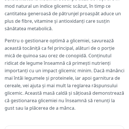
mod natural un indice glicemic scăzut, în timp ce
cantitatea generoasă de pătrunjel proaspăt aduce un
plus de fibre, vitamine și antioxidanți care susțin
sănătatea metabolică.
Pentru o gestionare optimă a glicemiei, savurează
această tocăniță ca fel principal, alături de o porție
mică de quinoa sau orez de conopidă. Conținutul
ridicat de legume înseamnă că primești nutrienți
importanți cu un impact glicemic minim. Dacă mănânci
mai întâi legumele și proteinele, iar apoi garnitura de
cereale, vei ajuta și mai mult la reglarea răspunsului
glicemic. Această masă caldă și sățioasă demonstrează
că gestionarea glicemiei nu înseamnă să renunți la
gust sau la plăcerea de a mânca.