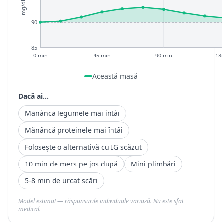
mg/dL
90
85
0 min
45 min
90 min
13
Această masă
Dacă ai...
Mănâncă legumele mai întâi
Mănâncă proteinele mai întâi
Folosește o alternativă cu IG scăzut
10 min de mers pe jos după
Mini plimbări
5-8 min de urcat scări
Model estimat — răspunsurile individuale variază. Nu este sfat
medical.