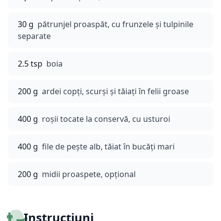
30 g
pătrunjel proaspăt, cu frunzele și tulpinile
separate
2.5 tsp
boia
200 g
ardei copți, scurși și tăiați în felii groase
400 g
roșii tocate la conservă, cu usturoi
400 g
file de pește alb, tăiat în bucăți mari
200 g
midii proaspete, opțional
👨‍🍳
Instrucțiuni