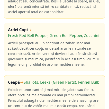
adăugat sau concentrate. Roșiile uscate la soare, în ulei,
oferă o aromă intensă într-o cantitate mică, reducând
astfel aportul total de carbohidrați.
Ardei Copt
→
Fresh Red Bell Pepper, Green Bell Pepper, Zucchini
Ardeii proaspeți au un conținut de zahăr ușor mai
scăzut decât cei copți, unde zaharurile naturale se
concentrează. Ardeii verzi și dovleceii au o încărcătură
glicemică și mai mică, păstrând în același timp volumul
legumelor și profilul de arome mediteraneene.
Ceapă
→
Shallots, Leeks (Green Parts), Fennel Bulb
Folosirea unor cantități mai mici de șalote sau fenicul
oferă profunzime aromată cu mai puțini carbohidrați.
Feniculul adaugă note mediteraneene de anason și are
un conținut de zahăr mai mic decât ceapa, reducând