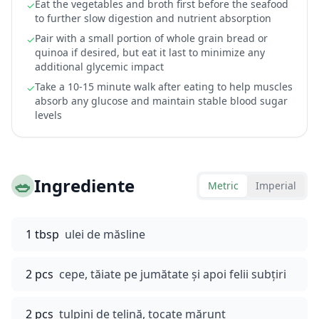
Eat the vegetables and broth first before the seafood
✓
to further slow digestion and nutrient absorption
Pair with a small portion of whole grain bread or
✓
quinoa if desired, but eat it last to minimize any
additional glycemic impact
Take a 10-15 minute walk after eating to help muscles
✓
absorb any glucose and maintain stable blood sugar
levels
🥗
Ingrediente
Metric
Imperial
1 tbsp
ulei de măsline
2 pcs
cepe, tăiate pe jumătate și apoi felii subțiri
2 pcs
tulpini de țelină, tocate mărunt