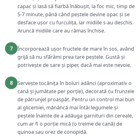
capac și lasă să fiarbă înăbușit, la foc mic, timp de
5-7 minute, până când peștele devine opac și se
desface ușor cu furculița, iar midiile s-au deschis.
Aruncă midiile care au rămas închise.
7
Încorporează ușor fructele de mare în sos, având
grijă să nu sfărâmi prea tare peștele. Gustă și
potrivește de sare și piper, dacă mai este nevoie.
8
Servește tocănița în boluri adânci (aproximativ o
cană și jumătate per porție), decorată cu frunzele
de pătrunjel proaspăt. Pentru un control mai bun
al glicemiei, mănâncă mai întâi legumele și
peștele înainte de a adăuga garnituri din cereale,
cum ar fi o porție mică (o treime de cană) de
quinoa sau orez de conopidă.