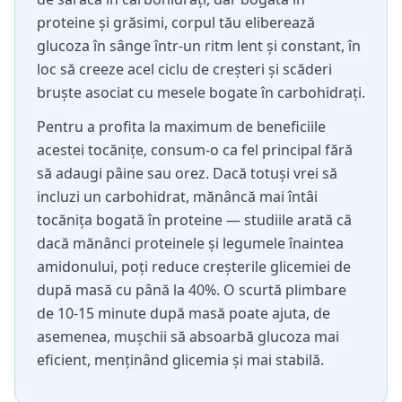
proteine și grăsimi, corpul tău eliberează
glucoza în sânge într-un ritm lent și constant, în
loc să creeze acel ciclu de creșteri și scăderi
bruște asociat cu mesele bogate în carbohidrați.
Pentru a profita la maximum de beneficiile
acestei tocănițe, consum-o ca fel principal fără
să adaugi pâine sau orez. Dacă totuși vrei să
incluzi un carbohidrat, mănâncă mai întâi
tocănița bogată în proteine — studiile arată că
dacă mănânci proteinele și legumele înaintea
amidonului, poți reduce creșterile glicemiei de
după masă cu până la 40%. O scurtă plimbare
de 10-15 minute după masă poate ajuta, de
asemenea, mușchii să absoarbă glucoza mai
eficient, menținând glicemia și mai stabilă.