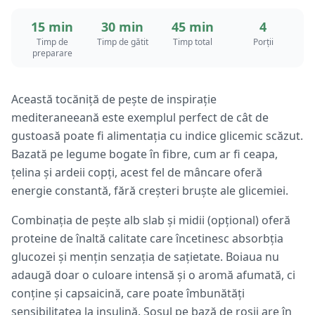
15 min
30 min
45 min
4
Timp de
Timp de gătit
Timp total
Porții
preparare
Această tocăniță de pește de inspirație
mediteraneeană este exemplul perfect de cât de
gustoasă poate fi alimentația cu indice glicemic scăzut.
Bazată pe legume bogate în fibre, cum ar fi ceapa,
țelina și ardeii copți, acest fel de mâncare oferă
energie constantă, fără creșteri bruște ale glicemiei.
Combinația de pește alb slab și midii (opțional) oferă
proteine de înaltă calitate care încetinesc absorbția
glucozei și mențin senzația de sațietate. Boiaua nu
adaugă doar o culoare intensă și o aromă afumată, ci
conține și capsaicină, care poate îmbunătăți
sensibilitatea la insulină. Sosul pe bază de roșii are în