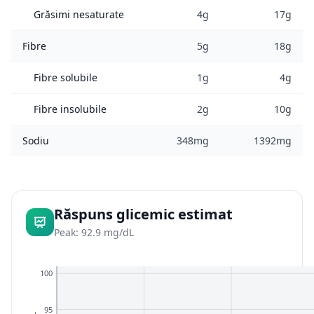
Grăsimi nesaturate
4g
17g
Fibre
5g
18g
Fibre solubile
1g
4g
Fibre insolubile
2g
10g
Sodiu
348mg
1392mg
Răspuns glicemic estimat
Peak: 92.9 mg/dL
100
95