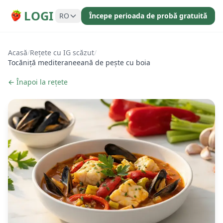
LOGI
RO
Începe perioada de probă gratuită
Acasă
/
Rețete cu IG scăzut
/
Tocăniță mediteraneeană de pește cu boia
← Înapoi la rețete