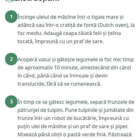
1
Încinge uleiul de măsline într-o tigaie mare și
adâncă sau într-o cratiță de fontă (Dutch oven), la
foc mediu. Adaugă ceapa tăiată felii și țelina
tocată, împreună cu un praf de sare.
2
Acoperă vasul și gătește legumele la foc mic timp
de aproximativ 10 minute, amestecând din când
în când, până când se înmoaie și devin
translucide, fără să se rumenească.
3
În timp ce se gătesc legumele, separă frunzele de
pătrunjel de tulpini. Pune tulpinile și jumătate din
frunze într-un robot de bucătărie, împreună cu
puțin ulei de măsline și un praf de sare și piper.
Mixează până obții o pastă verde fină. Păstrează