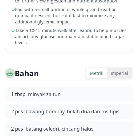
to further slow digestion and nutrient absorption
Pair with a small portion of whole grain bread or
✓
quinoa if desired, but eat it last to minimize any
additional glycemic impact
Take a 10-15 minute walk after eating to help muscles
✓
absorb any glucose and maintain stable blood sugar
levels
🥗
Bahan
Metrik
Imperial
1 tbsp
minyak zaitun
2 pcs
bawang bombay, belah dua dan iris tipis
2 pcs
batang seledri, cincang halus