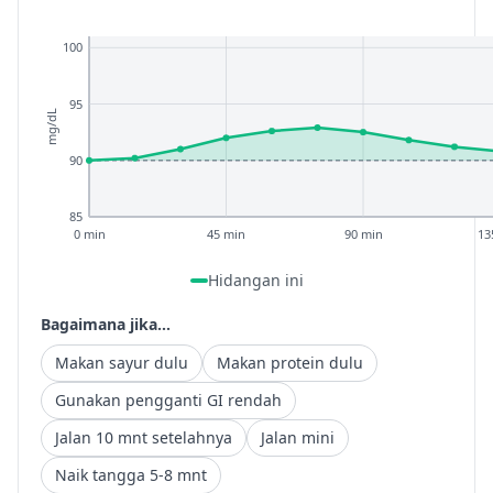
100
95
mg/dL
90
85
0 min
45 min
90 min
13
Hidangan ini
Bagaimana jika...
Makan sayur dulu
Makan protein dulu
Gunakan pengganti GI rendah
Jalan 10 mnt setelahnya
Jalan mini
Naik tangga 5-8 mnt