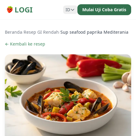
LOGI
ID
Mulai Uji Coba Gratis
Beranda
/
Resep GI Rendah
/
Sup seafood paprika Mediterania
← Kembali ke resep