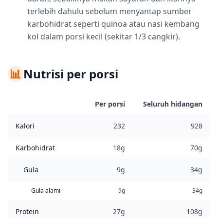
terlebih dahulu sebelum menyantap sumber
karbohidrat seperti quinoa atau nasi kembang
kol dalam porsi kecil (sekitar 1/3 cangkir).
📊
Nutrisi per porsi
Per porsi
Seluruh hidangan
Kalori
232
928
Karbohidrat
18g
70g
Gula
9g
34g
Gula alami
9g
34g
Protein
27g
108g