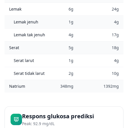
Lemak
6g
24g
Lemak jenuh
1g
4g
Lemak tak jenuh
4g
17g
Serat
5g
18g
Serat larut
1g
4g
Serat tidak larut
2g
10g
Natrium
348mg
1392mg
Respons glukosa prediksi
Peak: 92.9 mg/dL