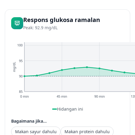
Respons glukosa ramalan
Peak: 92.9 mg/dL
100
95
mg/dL
90
85
0 min
45 min
90 min
13
Hidangan ini
Bagaimana jika...
Makan sayur dahulu
Makan protein dahulu