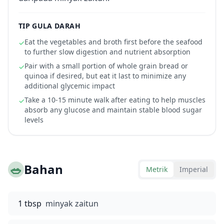
TIP GULA DARAH
Eat the vegetables and broth first before the seafood
✓
to further slow digestion and nutrient absorption
Pair with a small portion of whole grain bread or
✓
quinoa if desired, but eat it last to minimize any
additional glycemic impact
Take a 10-15 minute walk after eating to help muscles
✓
absorb any glucose and maintain stable blood sugar
levels
🥗
Bahan
Metrik
Imperial
1 tbsp
minyak zaitun