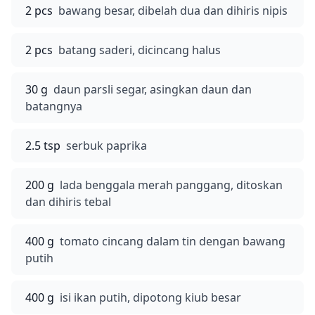
2 pcs
bawang besar, dibelah dua dan dihiris nipis
2 pcs
batang saderi, dicincang halus
30 g
daun parsli segar, asingkan daun dan
batangnya
2.5 tsp
serbuk paprika
200 g
lada benggala merah panggang, ditoskan
dan dihiris tebal
400 g
tomato cincang dalam tin dengan bawang
putih
400 g
isi ikan putih, dipotong kiub besar