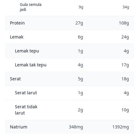
Gula semula
9g
34g
jadi
Protein
27g
108g
Lemak
6g
24g
Lemak tepu
1g
4g
Lemak tak tepu
4g
17g
Serat
5g
18g
Serat larut
1g
4g
Serat tidak
2g
10g
larut
Natrium
348mg
1392mg