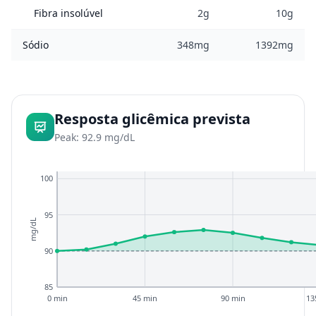
Fibra insolúvel
2g
10g
Sódio
348mg
1392mg
Resposta glicêmica prevista
Peak: 92.9 mg/dL
100
95
mg/dL
90
85
0 min
45 min
90 min
13