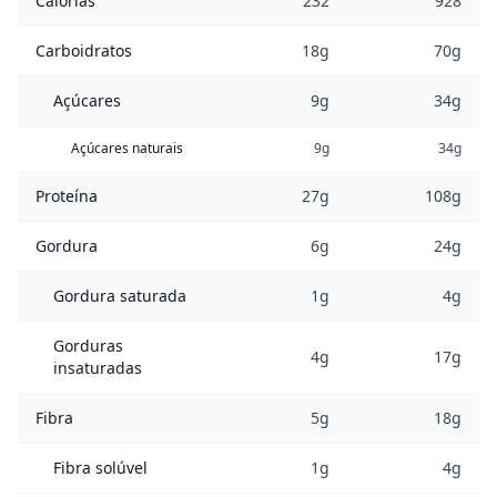
Calorias
232
928
Carboidratos
18g
70g
Açúcares
9g
34g
Açúcares naturais
9g
34g
Proteína
27g
108g
Gordura
6g
24g
Gordura saturada
1g
4g
Gorduras
4g
17g
insaturadas
Fibra
5g
18g
Fibra solúvel
1g
4g