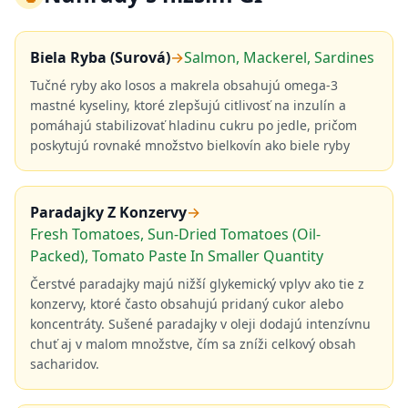
Biela Ryba (Surová)
→
Salmon, Mackerel, Sardines
Tučné ryby ako losos a makrela obsahujú omega-3
mastné kyseliny, ktoré zlepšujú citlivosť na inzulín a
pomáhajú stabilizovať hladinu cukru po jedle, pričom
poskytujú rovnaké množstvo bielkovín ako biele ryby
Paradajky Z Konzervy
→
Fresh Tomatoes, Sun-Dried Tomatoes (Oil-
Packed), Tomato Paste In Smaller Quantity
Čerstvé paradajky majú nižší glykemický vplyv ako tie z
konzervy, ktoré často obsahujú pridaný cukor alebo
koncentráty. Sušené paradajky v oleji dodajú intenzívnu
chuť aj v malom množstve, čím sa zníži celkový obsah
sacharidov.