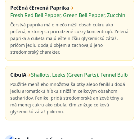
PečEná čErvená Paprika
→
Fresh Red Bell Pepper, Green Bell Pepper, Zucchini
Čerstvá paprika má o niečo nižší obsah cukru ako
pečená, v ktorej sa prirodzené cukry koncentrujú. Zelená
paprika a cuketa majú ešte nižšiu glykemickú záťaž,
pričom jedlu dodajú objem a zachovajú jeho
stredomorský charakter.
CibuľA
→
Shallots, Leeks (Green Parts), Fennel Bulb
Použitie menšieho množstva šalotky alebo feniklu dodá
jedlu aromatickú hĺbku s nižším celkovým obsahom
sacharidov. Fenikel pridá stredomorské anízové tóny a
má menej cukru ako cibuľa, čím znižuje celkovú
glykemickú záťaž pokrmu.