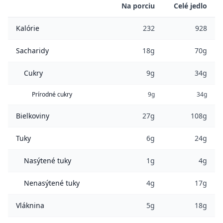
Na porciu
Celé jedlo
Kalórie
232
928
Sacharidy
18g
70g
Cukry
9g
34g
Prírodné cukry
9g
34g
Bielkoviny
27g
108g
Tuky
6g
24g
Nasýtené tuky
1g
4g
Nenasýtené tuky
4g
17g
Vláknina
5g
18g