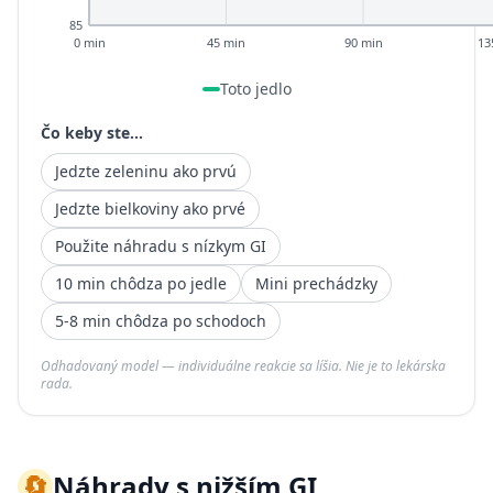
85
0 min
45 min
90 min
13
Toto jedlo
Čo keby ste...
Jedzte zeleninu ako prvú
Jedzte bielkoviny ako prvé
Použite náhradu s nízkym GI
10 min chôdza po jedle
Mini prechádzky
5-8 min chôdza po schodoch
Odhadovaný model — individuálne reakcie sa líšia. Nie je to lekárska
rada.
🔄
Náhrady s nižším GI