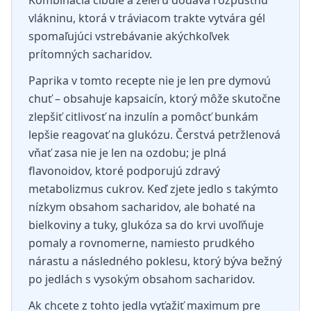
Kombinácia cibule a zeleru dodáva rozpustnú
vlákninu, ktorá v tráviacom trakte vytvára gél
spomaľujúci vstrebávanie akýchkoľvek
prítomných sacharidov.
Paprika v tomto recepte nie je len pre dymovú
chuť – obsahuje kapsaicín, ktorý môže skutočne
zlepšiť citlivosť na inzulín a pomôcť bunkám
lepšie reagovať na glukózu. Čerstvá petržlenová
vňať zasa nie je len na ozdobu; je plná
flavonoidov, ktoré podporujú zdravý
metabolizmus cukrov. Keď zjete jedlo s takýmto
nízkym obsahom sacharidov, ale bohaté na
bielkoviny a tuky, glukóza sa do krvi uvoľňuje
pomaly a rovnomerne, namiesto prudkého
nárastu a následného poklesu, ktorý býva bežný
po jedlách s vysokým obsahom sacharidov.
Ak chcete z tohto jedla vyťažiť maximum pre