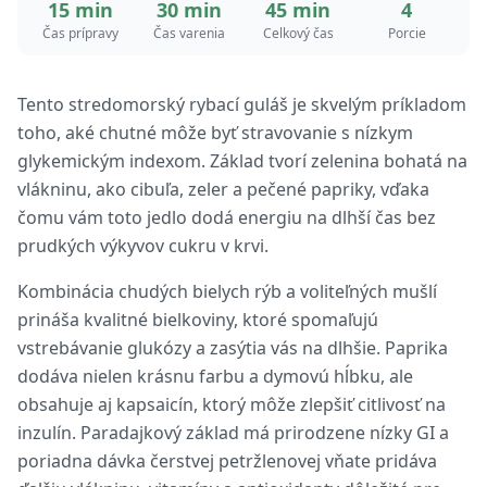
15 min
30 min
45 min
4
Čas prípravy
Čas varenia
Celkový čas
Porcie
Tento stredomorský rybací guláš je skvelým príkladom
toho, aké chutné môže byť stravovanie s nízkym
glykemickým indexom. Základ tvorí zelenina bohatá na
vlákninu, ako cibuľa, zeler a pečené papriky, vďaka
čomu vám toto jedlo dodá energiu na dlhší čas bez
prudkých výkyvov cukru v krvi.
Kombinácia chudých bielych rýb a voliteľných mušlí
prináša kvalitné bielkoviny, ktoré spomaľujú
vstrebávanie glukózy a zasýtia vás na dlhšie. Paprika
dodáva nielen krásnu farbu a dymovú hĺbku, ale
obsahuje aj kapsaicín, ktorý môže zlepšiť citlivosť na
inzulín. Paradajkový základ má prirodzene nízky GI a
poriadna dávka čerstvej petržlenovej vňate pridáva