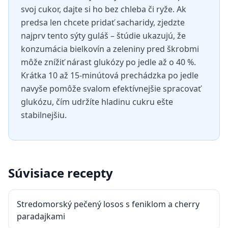
svoj cukor, dajte si ho bez chleba či ryže. Ak
predsa len chcete pridať sacharidy, zjedzte
najprv tento sýty guláš – štúdie ukazujú, že
konzumácia bielkovín a zeleniny pred škrobmi
môže znížiť nárast glukózy po jedle až o 40 %.
Krátka 10 až 15-minútová prechádzka po jedle
navyše pomôže svalom efektívnejšie spracovať
glukózu, čím udržíte hladinu cukru ešte
stabilnejšiu.
Súvisiace recepty
Stredomorský pečený losos s feniklom a cherry
paradajkami