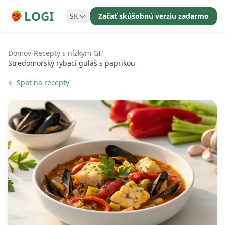
LOGI
SK
Začať skúšobnú verziu zadarmo
Domov
/
Recepty s nízkym GI
/
Stredomorský rybací guláš s paprikou
← Späť na recepty