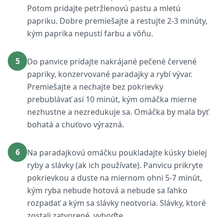
Potom pridajte petržlenovú pastu a mletú
papriku. Dobre premiešajte a restujte 2-3 minúty,
kým paprika nepustí farbu a vôňu.
5
Do panvice pridajte nakrájané pečené červené
papriky, konzervované paradajky a rybí vývar.
Premiešajte a nechajte bez pokrievky
prebublávať asi 10 minút, kým omáčka mierne
nezhustne a nezredukuje sa. Omáčka by mala byť
bohatá a chuťovo výrazná.
6
Na paradajkovú omáčku poukladajte kúsky bielej
ryby a slávky (ak ich používate). Panvicu prikryte
pokrievkou a duste na miernom ohni 5-7 minút,
kým ryba nebude hotová a nebude sa ľahko
rozpadať a kým sa slávky neotvoria. Slávky, ktoré
zostali zatvorené, vyhoďte.