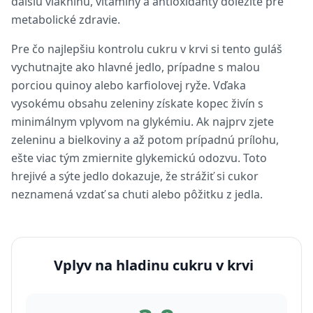
ďalšiu vlákninu, vitamíny a antioxidanty dôležité pre
metabolické zdravie.
Pre čo najlepšiu kontrolu cukru v krvi si tento guláš
vychutnajte ako hlavné jedlo, prípadne s malou
porciou quinoy alebo karfiolovej ryže. Vďaka
vysokému obsahu zeleniny získate kopec živín s
minimálnym vplyvom na glykémiu. Ak najprv zjete
zeleninu a bielkoviny a až potom prípadnú prílohu,
ešte viac tým zmiernite glykemickú odozvu. Toto
hrejivé a sýte jedlo dokazuje, že strážiť si cukor
neznamená vzdať sa chuti alebo pôžitku z jedla.
Vplyv na hladinu cukru v krvi