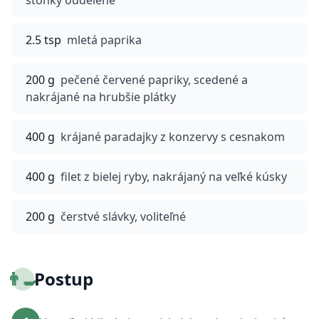
stonky oddelené
2.5 tsp
mletá paprika
200 g
pečené červené papriky, scedené a
nakrájané na hrubšie plátky
400 g
krájané paradajky z konzervy s cesnakom
400 g
filet z bielej ryby, nakrájaný na veľké kúsky
200 g
čerstvé slávky, voliteľné
👨‍🍳
Postup