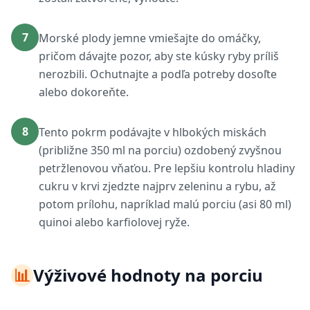
7
Morské plody jemne vmiešajte do omáčky,
pričom dávajte pozor, aby ste kúsky ryby príliš
nerozbili. Ochutnajte a podľa potreby dosoľte
alebo dokoreňte.
8
Tento pokrm podávajte v hlbokých miskách
(približne 350 ml na porciu) ozdobený zvyšnou
petržlenovou vňaťou. Pre lepšiu kontrolu hladiny
cukru v krvi zjedzte najprv zeleninu a rybu, až
potom prílohu, napríklad malú porciu (asi 80 ml)
quinoi alebo karfiolovej ryže.
📊
Výživové hodnoty na porciu