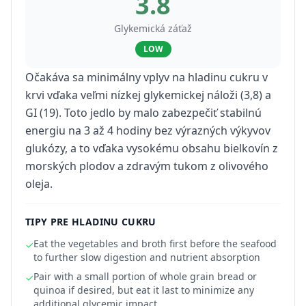
3.8
Glykemická záťaž
LOW
Očakáva sa minimálny vplyv na hladinu cukru v
krvi vďaka veľmi nízkej glykemickej náloži (3,8) a
GI (19). Toto jedlo by malo zabezpečiť stabilnú
energiu na 3 až 4 hodiny bez výrazných výkyvov
glukózy, a to vďaka vysokému obsahu bielkovín z
morských plodov a zdravým tukom z olivového
oleja.
TIPY PRE HLADINU CUKRU
Eat the vegetables and broth first before the seafood
✓
to further slow digestion and nutrient absorption
Pair with a small portion of whole grain bread or
✓
quinoa if desired, but eat it last to minimize any
additional glycemic impact