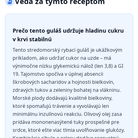
🔬
Veda za týmto receptom
Prečo tento guláš udržuje hladinu cukru
v krvi stabilnú
Tento stredomorský rybací guláš je ukážkovým
príkladom, ako udržať cukor na uzde – má
výnimočne nízku glykemickú nálož (len 3,8) a GI
19. Tajomstvo spočíva v úplnej absencii
škrobových sacharidov a hojnosti bielkovín,
zdravých tukov a zeleniny bohatej na vlákninu.
Morské plody dodávajú kvalitné bielkoviny,
ktoré spomaľujú trávenie a vyvolávajú len
minimálnu inzulínovú reakciu. Olivový olej zasa
pridáva mononenasýtené tuky prospešné pre
srdce, ktoré ešte viac tlmia uvoľňovanie glukózy.