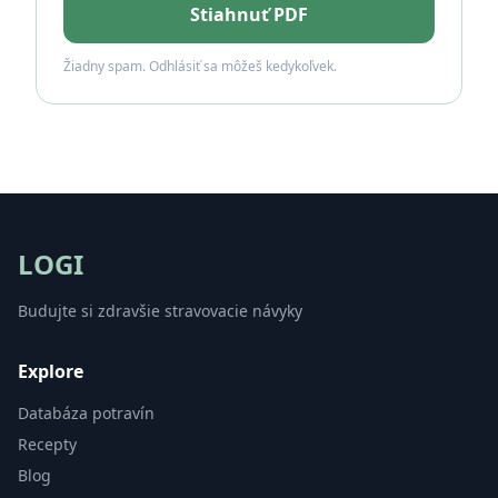
Stiahnuť PDF
Žiadny spam. Odhlásiť sa môžeš kedykoľvek.
LOGI
Budujte si zdravšie stravovacie návyky
Explore
Databáza potravín
Recepty
Blog