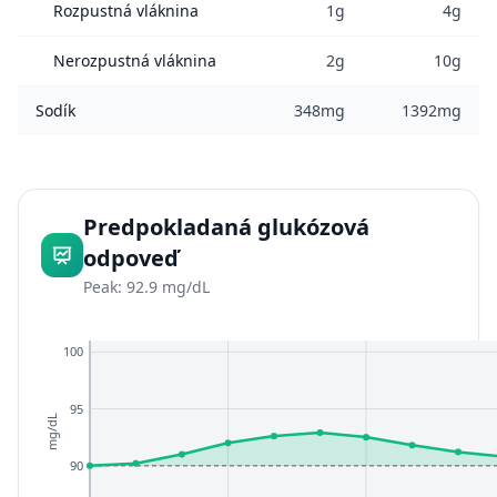
Rozpustná vláknina
1g
4g
Nerozpustná vláknina
2g
10g
Sodík
348mg
1392mg
Predpokladaná glukózová
odpoveď
Peak: 92.9 mg/dL
100
95
mg/dL
90