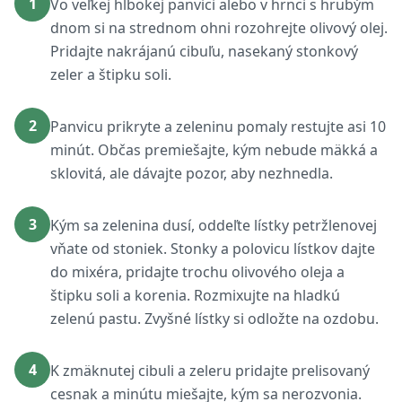
1
Vo veľkej hlbokej panvici alebo v hrnci s hrubým
dnom si na strednom ohni rozohrejte olivový olej.
Pridajte nakrájanú cibuľu, nasekaný stonkový
zeler a štipku soli.
2
Panvicu prikryte a zeleninu pomaly restujte asi 10
minút. Občas premiešajte, kým nebude mäkká a
sklovitá, ale dávajte pozor, aby nezhnedla.
3
Kým sa zelenina dusí, oddeľte lístky petržlenovej
vňate od stoniek. Stonky a polovicu lístkov dajte
do mixéra, pridajte trochu olivového oleja a
štipku soli a korenia. Rozmixujte na hladkú
zelenú pastu. Zvyšné lístky si odložte na ozdobu.
4
K zmäknutej cibuli a zeleru pridajte prelisovaný
cesnak a minútu miešajte, kým sa nerozvonia.