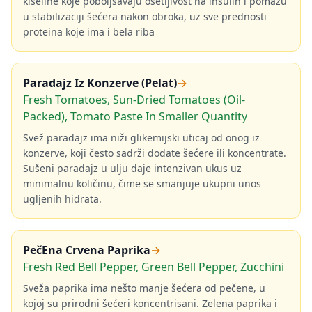
kiseline koje poboljšavaju osetljivost na insulin i pomažu
u stabilizaciji šećera nakon obroka, uz sve prednosti
proteina koje ima i bela riba
Paradajz Iz Konzerve (Pelat)
→
Fresh Tomatoes, Sun-Dried Tomatoes (Oil-
Packed), Tomato Paste In Smaller Quantity
Svež paradajz ima niži glikemijski uticaj od onog iz
konzerve, koji često sadrži dodate šećere ili koncentrate.
Sušeni paradajz u ulju daje intenzivan ukus uz
minimalnu količinu, čime se smanjuje ukupni unos
ugljenih hidrata.
PečEna Crvena Paprika
→
Fresh Red Bell Pepper, Green Bell Pepper, Zucchini
Sveža paprika ima nešto manje šećera od pečene, u
kojoj su prirodni šećeri koncentrisani. Zelena paprika i