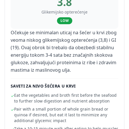
3.8
Glikemijsko opterećenje
LOW
Očekuje se minimalan uticaj na šećer u krvi zbog
veoma niskog glikemijskog opterećenja (3,8) i GI
(19). Ovaj obrok bi trebalo da obezbedi stabilnu
energiju tokom 3-4 sata bez značajnih skokova
glukoze, zahvaljujući proteinima iz ribe i zdravim
mastima iz maslinovog ulja.
SAVETI ZA NIVO ŠEĆERA U KRVI
Eat the vegetables and broth first before the seafood
✓
to further slow digestion and nutrient absorption
Pair with a small portion of whole grain bread or
✓
quinoa if desired, but eat it last to minimize any
additional glycemic impact
Take a 10-15 minute walk after eating to help muscles