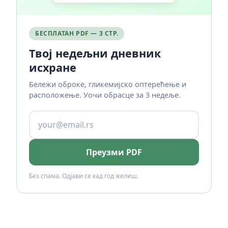
БЕСПЛАТАН PDF — 3 СТР.
Твој недељни дневник
исхране
Бележи оброке, гликемијско оптерећење и
расположење. Уочи обрасце за 3 недеље.
Преузми PDF
Без спама. Одјави се кад год желиш.