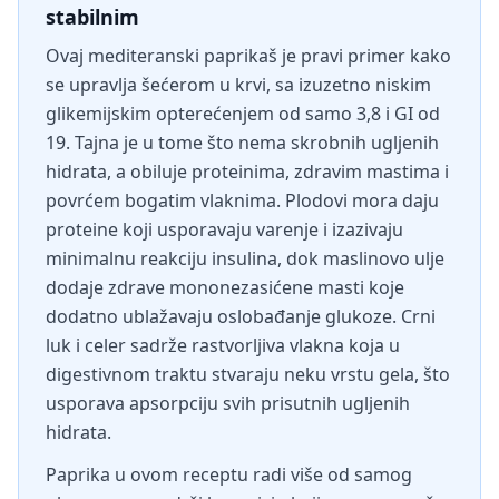
stabilnim
Ovaj mediteranski paprikaš je pravi primer kako
se upravlja šećerom u krvi, sa izuzetno niskim
glikemijskim opterećenjem od samo 3,8 i GI od
19. Tajna je u tome što nema skrobnih ugljenih
hidrata, a obiluje proteinima, zdravim mastima i
povrćem bogatim vlaknima. Plodovi mora daju
proteine koji usporavaju varenje i izazivaju
minimalnu reakciju insulina, dok maslinovo ulje
dodaje zdrave mononezasićene masti koje
dodatno ublažavaju oslobađanje glukoze. Crni
luk i celer sadrže rastvorljiva vlakna koja u
digestivnom traktu stvaraju neku vrstu gela, što
usporava apsorpciju svih prisutnih ugljenih
hidrata.
Paprika u ovom receptu radi više od samog