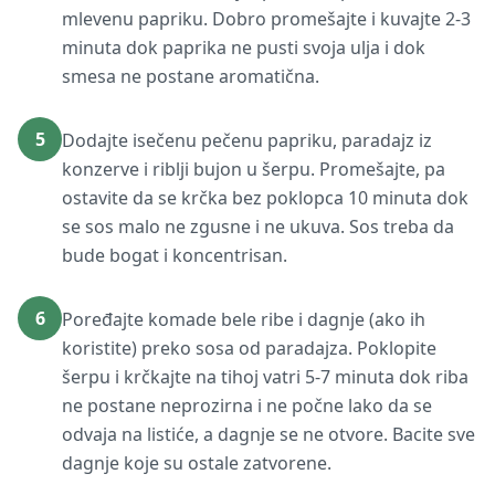
mlevenu papriku. Dobro promešajte i kuvajte 2-3
minuta dok paprika ne pusti svoja ulja i dok
smesa ne postane aromatična.
5
Dodajte isečenu pečenu papriku, paradajz iz
konzerve i riblji bujon u šerpu. Promešajte, pa
ostavite da se krčka bez poklopca 10 minuta dok
se sos malo ne zgusne i ne ukuva. Sos treba da
bude bogat i koncentrisan.
6
Poređajte komade bele ribe i dagnje (ako ih
koristite) preko sosa od paradajza. Poklopite
šerpu i krčkajte na tihoj vatri 5-7 minuta dok riba
ne postane neprozirna i ne počne lako da se
odvaja na listiće, a dagnje se ne otvore. Bacite sve
dagnje koje su ostale zatvorene.