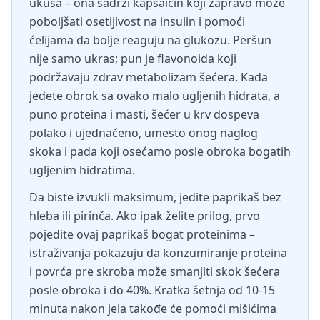
ukusa – ona sadrži kapsaicin koji zapravo može
poboljšati osetljivost na insulin i pomoći
ćelijama da bolje reaguju na glukozu. Peršun
nije samo ukras; pun je flavonoida koji
podržavaju zdrav metabolizam šećera. Kada
jedete obrok sa ovako malo ugljenih hidrata, a
puno proteina i masti, šećer u krv dospeva
polako i ujednačeno, umesto onog naglog
skoka i pada koji osećamo posle obroka bogatih
ugljenim hidratima.
Da biste izvukli maksimum, jedite paprikaš bez
hleba ili pirinča. Ako ipak želite prilog, prvo
pojedite ovaj paprikaš bogat proteinima –
istraživanja pokazuju da konzumiranje proteina
i povrća pre skroba može smanjiti skok šećera
posle obroka i do 40%. Kratka šetnja od 10-15
minuta nakon jela takođe će pomoći mišićima