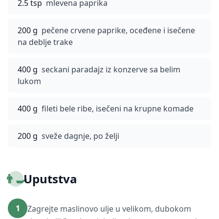
2.5 tsp
mlevena paprika
200 g
pečene crvene paprike, oceđene i isečene
na deblje trake
400 g
seckani paradajz iz konzerve sa belim
lukom
400 g
fileti bele ribe, isečeni na krupne komade
200 g
sveže dagnje, po želji
👨‍🍳
Uputstva
1
Zagrejte maslinovo ulje u velikom, dubokom