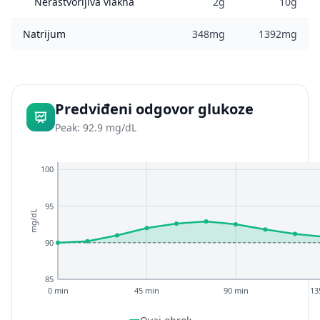
Nerastvorljiva vlakna
2g
10g
Natrijum
348mg
1392mg
Predviđeni odgovor glukoze
Peak: 92.9 mg/dL
100
95
mg/dL
90
85
0 min
45 min
90 min
13