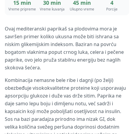
15 min
30 min
45 min
4
Vreme pripreme
Vreme kuvanja
Ukupno vreme
Porcije
Ovaj mediteranski paprikaš sa plodovima mora je
savršen primer koliko ukusna može biti ishrana sa
niskim glikemijskim indeksom. Baziran na povrću
bogatom vlaknima poput crnog luka, celera i pečene
paprike, ovo jelo pruža stabilnu energiju bez naglih
skokova šećera.
Kombinacija nemasne bele ribe i dagnji (po želji)
obezbeđuje visokokvalitetne proteine koji usporavaju
apsorpciju glukoze i duže vas drže sitim. Paprika ne
daje samo lepu boju i dimljenu notu, već sadrži i
kapsaicin koji može poboljšati osetljivost na insulin.
Sos na bazi paradajza prirodno ima nizak GI, dok
velika količina svežeg peršuna doprinosi dodatnim