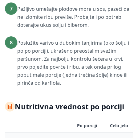
7
Pažljivo umešajte plodove mora u sos, pazeći da
ne izlomite ribu previše. Probajte i po potrebi
doterajte ukus solju i biberom.
8
Poslužite varivo u dubokim tanjirima (oko šolju i
po po porciji), ukrašeno preostalim svežim
peršunom. Za najbolju kontrolu šećera u krvi,
prvo pojedite povrće i ribu, a tek onda prilog
poput male porcije (jedna trećina šolje) kinoe ili
pirinča od karfiola.
📊
Nutritivna vrednost po porciji
Po porciji
Celo jelo