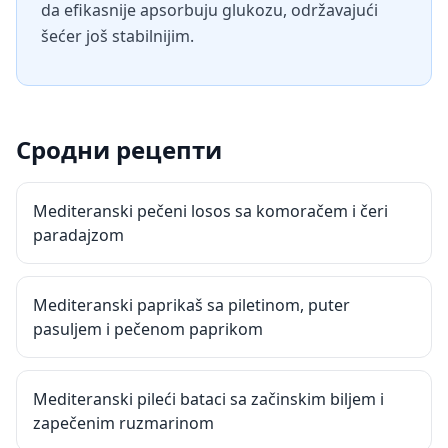
da efikasnije apsorbuju glukozu, održavajući
šećer još stabilnijim.
Сродни рецепти
Mediteranski pečeni losos sa komoračem i čeri
paradajzom
Mediteranski paprikaš sa piletinom, puter
pasuljem i pečenom paprikom
Mediteranski pileći bataci sa začinskim biljem i
zapečenim ruzmarinom