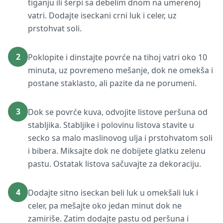
tiganju ili šerpi sa debelim dnom na umerenoj
vatri. Dodajte iseckani crni luk i celer, uz
prstohvat soli.
2
Poklopite i dinstajte povrće na tihoj vatri oko 10
minuta, uz povremeno mešanje, dok ne omekša i
postane staklasto, ali pazite da ne porumeni.
3
Dok se povrće kuva, odvojite listove peršuna od
stabljika. Stabljike i polovinu listova stavite u
secko sa malo maslinovog ulja i prstohvatom soli
i bibera. Miksajte dok ne dobijete glatku zelenu
pastu. Ostatak listova sačuvajte za dekoraciju.
4
Dodajte sitno iseckan beli luk u omekšali luk i
celer, pa mešajte oko jedan minut dok ne
zamiriše. Zatim dodajte pastu od peršuna i