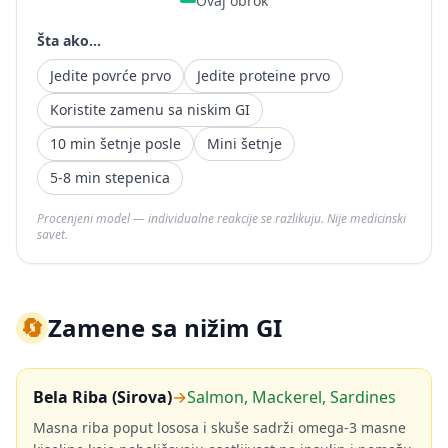
Ovaj obrok
Šta ako...
Jedite povrće prvo
Jedite proteine prvo
Koristite zamenu sa niskim GI
10 min šetnje posle
Mini šetnje
5-8 min stepenica
Procenjeni model — individualne reakcije se razlikuju. Nije medicinski
savet.
🔄
Zamene sa nižim GI
Bela Riba (Sirova)
→
Salmon, Mackerel, Sardines
Masna riba poput lososa i skuše sadrži omega-3 masne