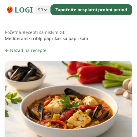
LOGI
SR
Započnite besplatni probni period
Početna
/
Recepti sa niskim GI
/
Mediteranski riblji paprikaš sa paprikom
← Nazad na recepte