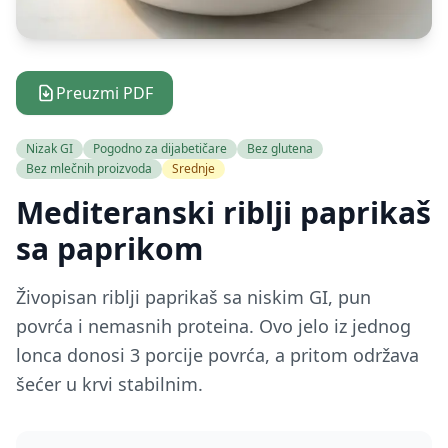
Preuzmi PDF
Nizak GI
Pogodno za dijabetičare
Bez glutena
Bez mlečnih proizvoda
Srednje
Mediteranski riblji paprikaš
sa paprikom
Živopisan riblji paprikaš sa niskim GI, pun
povrća i nemasnih proteina. Ovo jelo iz jednog
lonca donosi 3 porcije povrća, a pritom održava
šećer u krvi stabilnim.