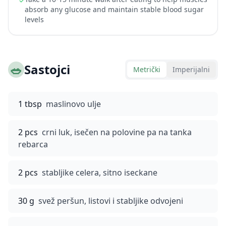
✓
absorb any glucose and maintain stable blood sugar
levels
🥗
Sastojci
Metrički
Imperijalni
1 tbsp
maslinovo ulje
2 pcs
crni luk, isečen na polovine pa na tanka
rebarca
2 pcs
stabljike celera, sitno iseckane
30 g
svež peršun, listovi i stabljike odvojeni