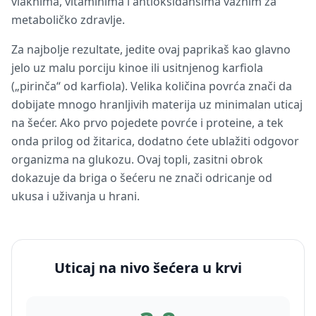
vlaknima, vitaminima i antioksidansima važnim za
metaboličko zdravlje.
Za najbolje rezultate, jedite ovaj paprikaš kao glavno
jelo uz malu porciju kinoe ili usitnjenog karfiola
(„pirinča“ od karfiola). Velika količina povrća znači da
dobijate mnogo hranljivih materija uz minimalan uticaj
na šećer. Ako prvo pojedete povrće i proteine, a tek
onda prilog od žitarica, dodatno ćete ublažiti odgovor
organizma na glukozu. Ovaj topli, zasitni obrok
dokazuje da briga o šećeru ne znači odricanje od
ukusa i uživanja u hrani.
Uticaj na nivo šećera u krvi