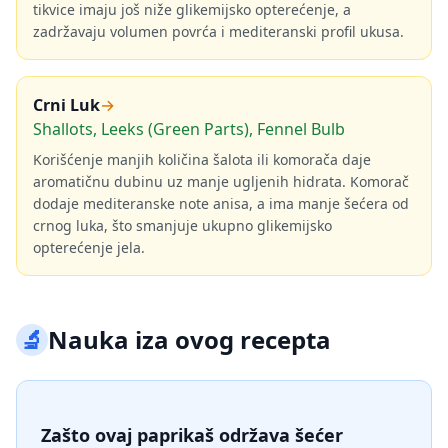
tikvice imaju još niže glikemijsko opterećenje, a
zadržavaju volumen povrća i mediteranski profil ukusa.
Crni Luk
→
Shallots, Leeks (Green Parts), Fennel Bulb
Korišćenje manjih količina šalota ili komorača daje
aromatičnu dubinu uz manje ugljenih hidrata. Komorač
dodaje mediteranske note anisa, a ima manje šećera od
crnog luka, što smanjuje ukupno glikemijsko
opterećenje jela.
🔬
Nauka iza ovog recepta
Zašto ovaj paprikaš održava šećer