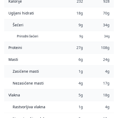
Kalorije
232
928
Ugljeni hidrati
18g
70g
Šećeri
9g
34g
Prirodni šećeri
9g
34g
Proteini
27g
108g
Masti
6g
24g
Zasićene masti
1g
4g
Nezasićene masti
4g
17g
Vlakna
5g
18g
Rastvorljiva vlakna
1g
4g