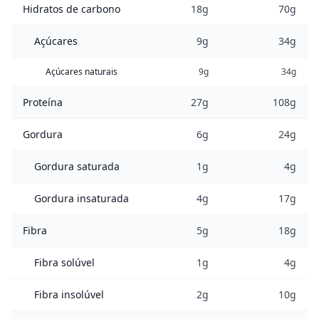
Hidratos de carbono
18g
70g
Açúcares
9g
34g
Açúcares naturais
9g
34g
Proteína
27g
108g
Gordura
6g
24g
Gordura saturada
1g
4g
Gordura insaturada
4g
17g
Fibra
5g
18g
Fibra solúvel
1g
4g
Fibra insolúvel
2g
10g