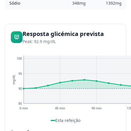
Sódio
348mg
1392mg
Resposta glicémica prevista
Peak: 92.9 mg/dL
100
95
mg/dL
90
85
0 min
45 min
90 min
13
Esta refeição