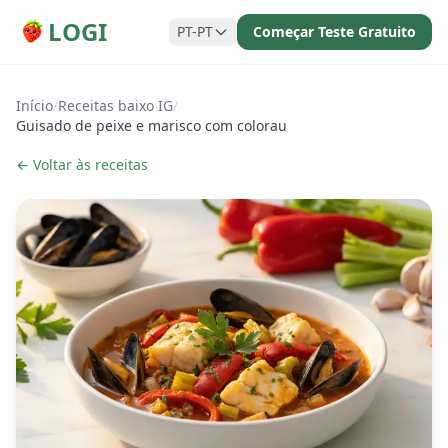
LOGI
PT-PT
Começar Teste Gratuito
Início
/
Receitas baixo IG
/
Guisado de peixe e marisco com colorau
← Voltar às receitas