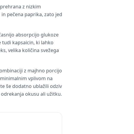
 prehrana z nizkim
in pečena paprika, zato jed
časnijo absorpcijo glukoze
 tudi kapsaicin, ki lahko
ks, velika količina svežega
kombinaciji z majhno porcijo
 z minimalnim vplivom na
ste še dodatno ublažili odziv
 odrekanja okusu ali užitku.