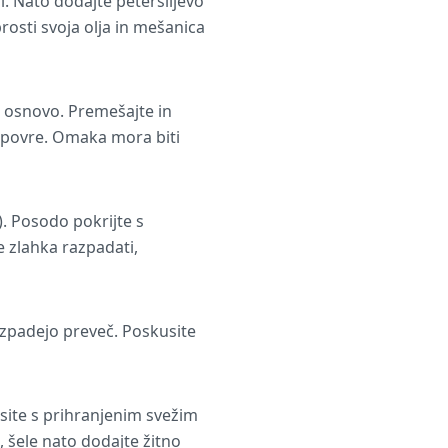
i. Nato dodajte peteršiljevo
osti svoja olja in mešanica
o osnovo. Premešajte in
o povre. Omaka mora biti
). Posodo pokrijte s
 zlahka razpadati,
azpadejo preveč. Poskusite
asite s prihranjenim svežim
, šele nato dodajte žitno