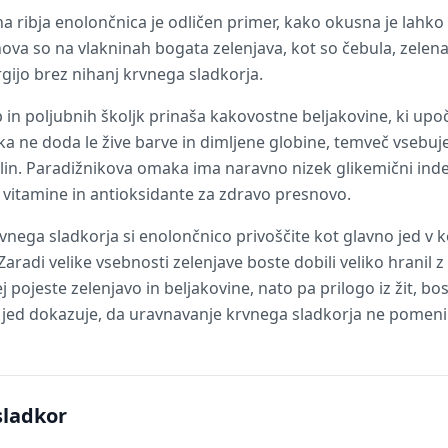
 ribja enolončnica je odličen primer, kako okusna je lahko
va so na vlakninah bogata zelenjava, kot so čebula, zelena 
gijo brez nihanj krvnega sladkorja.
b in poljubnih školjk prinaša kakovostne beljakovine, ki upo
ika ne doda le žive barve in dimljene globine, temveč vsebuje
zulin. Paradižnikova omaka ima naravno nizek glikemični inde
, vitamine in antioksidante za zdravo presnovo.
vnega sladkorja si enolončnico privoščite kot glavno jed v 
 Zaradi velike vsebnosti zelenjave boste dobili veliko hranil
j pojeste zelenjavo in beljakovine, nato pa prilogo iz žit, bo
a jed dokazuje, da uravnavanje krvnega sladkorja ne pomeni
sladkor