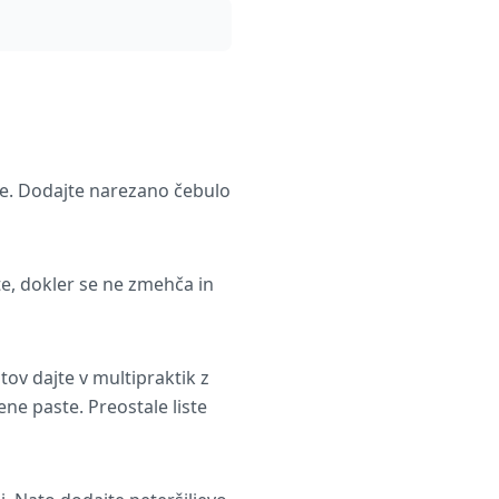
lje. Dodajte narezano čebulo
e, dokler se ne zmehča in
stov dajte v multipraktik z
ene paste. Preostale liste