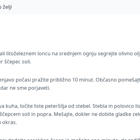
 želji
i ali litoželeznem loncu na srednjem ognju segrejte olivno o
r ščepec soli.
lenjavo počasi pražite približno 10 minut. Občasno pomešajt
dar ne sme porjaveti.
kuha, ločite liste peteršilja od stebel. Stebla in polovico li
 ščepcem soli in popra. Mešajte, dokler ne dobite gladke zel
a okras.