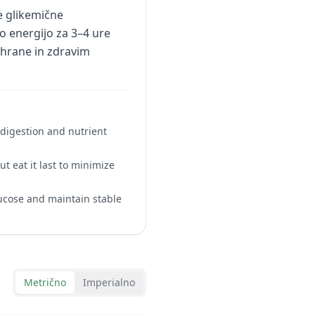
e glikemične
no energijo za 3–4 ure
 hrane in zdravim
 digestion and nutrient
t eat it last to minimize
lucose and maintain stable
Metrično
Imperialno