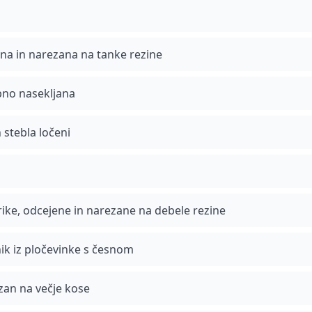
ena in narezana na tanke rezine
bno nasekljana
in stebla ločeni
ike, odcejene in narezane na debele rezine
ik iz pločevinke s česnom
ezan na večje kose