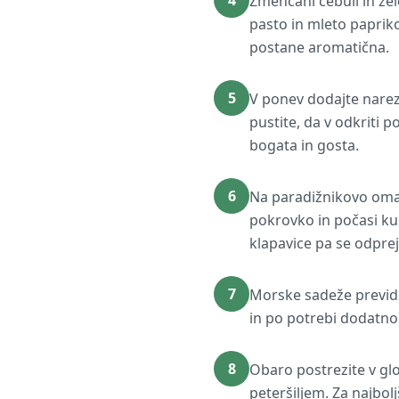
4
Zmehčani čebuli in zel
pasto in mleto papriko
postane aromatična.
5
V ponev dodajte narez
pustite, da v odkriti 
bogata in gosta.
6
Na paradižnikovo omako
pokrovko in počasi ku
klapavice pa se odprejo
7
Morske sadeže previdn
in po potrebi dodatno 
8
Obaro postrezite v glo
peteršiljem. Za najbol