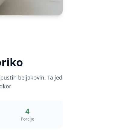
priko
pustih beljakovin. Ta jed
dkor.
4
Porcije