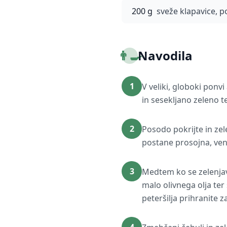
200 g
sveže klapavice, po
👨‍🍳
Navodila
1
V veliki, globoki ponv
in sesekljano zeleno te
2
Posodo pokrijte in ze
postane prosojna, ven
3
Medtem ko se zelenjava 
malo olivnega olja ter
peteršilja prihranite z