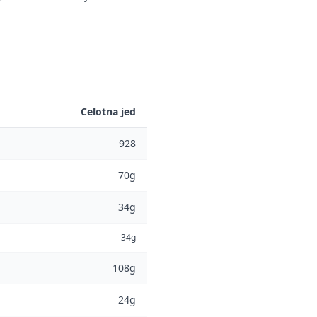
Celotna jed
928
70g
34g
34g
108g
24g