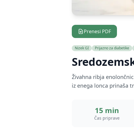
Prenesi PDF
Nizek GI
Prijazno za diabetike
Sredozemska
Živahna ribja enolončnic
iz enega lonca prinaša tr
15 min
Čas priprave