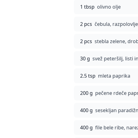
1 tbsp
olivno olje
2 pcs
čebula, razpolovlj
2 pcs
stebla zelene, dro
30 g
svež peteršilj, listi 
2.5 tsp
mleta paprika
200 g
pečene rdeče papr
400 g
sesekljan paradižn
400 g
file bele ribe, nar