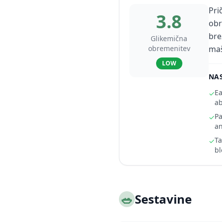
Pri
3.8
obr
bre
Glikemična
obremenitev
maš
LOW
NAS
Ea
✓
ab
Pa
✓
an
Ta
✓
bl
🥗
Sestavine