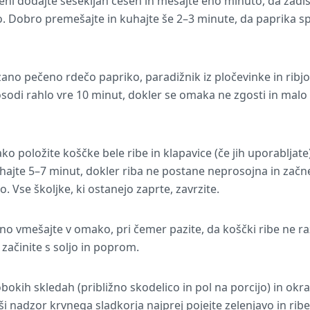
eni dodajte sesekljan česen in mešajte eno minuto, da zadiš
. Dobro premešajte in kuhajte še 2–3 minute, da paprika spr
ano pečeno rdečo papriko, paradižnik iz pločevinke in ribj
posodi rahlo vre 10 minut, dokler se omaka ne zgosti in mal
 položite koščke bele ribe in klapavice (če jih uporabljate
hajte 5–7 minut, dokler riba ne postane neprosojna in začne
. Vse školjke, ki ostanejo zaprte, zavrzite.
o vmešajte v omako, pri čemer pazite, da koščki ribe ne r
začinite s soljo in poprom.
bokih skledah (približno skodelico in pol na porcijo) in okr
jši nadzor krvnega sladkorja najprej pojejte zelenjavo in ribe