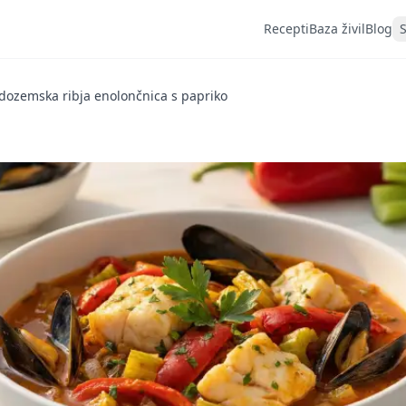
Recepti
Baza živil
Blog
dozemska ribja enolončnica s papriko