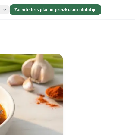
SL
Začnite brezplačno preizkusno obdobje