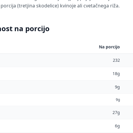
porcija (tretjina skodelice) kvinoje ali cvetačnega riža.
ost na porcijo
Na porcijo
232
18g
9g
9g
27g
6g