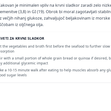
čakovan je minimalen vpliv na krvni sladkor zaradi zelo nizk
emenitve (3,8) in GI (19). Obrok bi moral zagotavljati stabil
z večjih nihanj glukoze, zahvaljujoč beljakovinam iz morske
čobam iz oljčnega olja.
VETI ZA KRVNI SLADKOR
t the vegetables and broth first before the seafood to further slow
sorption
ir with a small portion of whole grain bread or quinoa if desired, bu
y additional glycemic impact
ke a 10-15 minute walk after eating to help muscles absorb any g
ood sugar levels