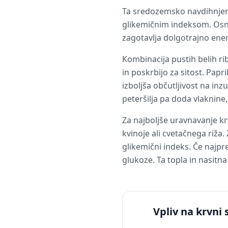
Ta sredozemsko navdihnjena
glikemičnim indeksom. Osno
zagotavlja dolgotrajno ener
Kombinacija pustih belih ri
in poskrbijo za sitost. Papr
izboljša občutljivost na in
peteršilja pa doda vlaknine
Za najboljše uravnavanje kr
kvinoje ali cvetačnega riža.
glikemični indeks. Če najpre
glukoze. Ta topla in nasitn
Vpliv na krvni 