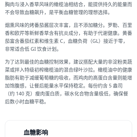
胸肉与浸入香草风味的橄榄油相结合，能提供持久的能量而
不会导致血糖飙升，是平衡血糖管理的理想选择。
烟熏风味的烤番茄酱层次丰富，且不添加糖分。罗勒、百里
香和欧芹等新鲜香草含有抗炎成分，有助于代谢健康。黄番
茄富含番茄红素和维生素 C，血糖负荷（GL）接近于零，
非常适合低 GI 饮食计划。
为了达到最佳的血糖控制效果，建议搭配大量的非淀粉类蔬
菜或拌入特级初榨橄榄油的混合绿叶沙拉。橄榄油中的健康
脂肪有助于减缓葡萄糖的吸收，而鸡肉的高蛋白含量则能增
加饱腹感，让餐后能量水平保持稳定。每份约含 5 盎司
（约 140 克）瘦肉蛋白质，碳水化合物含量极低，确保餐
后数小时血糖平稳。
血糖影响