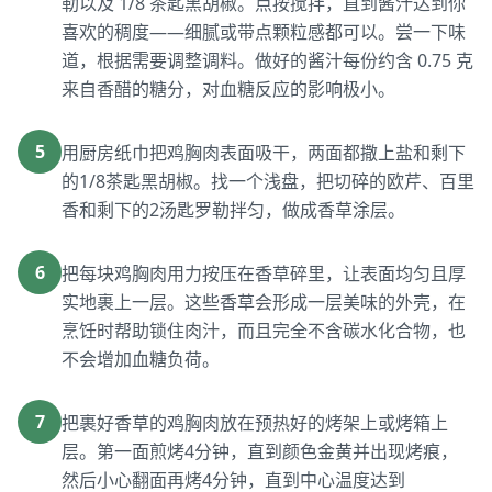
勒以及 1/8 茶匙黑胡椒。点按搅拌，直到酱汁达到你
喜欢的稠度——细腻或带点颗粒感都可以。尝一下味
道，根据需要调整调料。做好的酱汁每份约含 0.75 克
来自香醋的糖分，对血糖反应的影响极小。
5
用厨房纸巾把鸡胸肉表面吸干，两面都撒上盐和剩下
的1/8茶匙黑胡椒。找一个浅盘，把切碎的欧芹、百里
香和剩下的2汤匙罗勒拌匀，做成香草涂层。
6
把每块鸡胸肉用力按压在香草碎里，让表面均匀且厚
实地裹上一层。这些香草会形成一层美味的外壳，在
烹饪时帮助锁住肉汁，而且完全不含碳水化合物，也
不会增加血糖负荷。
7
把裹好香草的鸡胸肉放在预热好的烤架上或烤箱上
层。第一面煎烤4分钟，直到颜色金黄并出现烤痕，
然后小心翻面再烤4分钟，直到中心温度达到