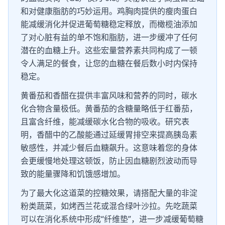
和对健康脂肪的巧妙运用。鸡胸肉提供的瘦肉蛋白
能减缓消化并促进葡萄糖稳定释放，而橄榄油添加
了对心脏有益的单不饱和脂肪，进一步缓冲了任何
潜在的血糖上升。这些宏量营养素共同构成了一顿
令人满足的餐食，让您的血糖在餐后数小时内保持
稳定。
黄番茄和香醋在提供丰富风味和营养的同时，碳水
化合物含量极低。黄番茄的含糖量略低于红番茄，
且富含纤维，能减缓碳水化合物的吸收。研究表
明，香醋中的乙酸能通过延缓胃排空来提高胰岛素
敏感性，并减少餐后血糖飙升。这意味着您的身体
会更缓慢地处理这顿饭，防止因血糖剧烈波动而导
致的能量骤降和饥饿感增加。
为了最大化这道菜的控糖效果，请搭配大量的非淀
粉类蔬菜，如烤西兰花或混合绿叶沙拉。先吃蔬菜
可以在消化系统中形成“纤维垫”，进一步减缓葡萄糖