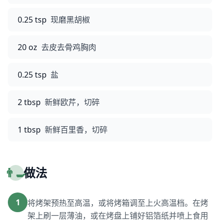
0.25 tsp
现磨黑胡椒
20 oz
去皮去骨鸡胸肉
0.25 tsp
盐
2 tbsp
新鲜欧芹，切碎
1 tbsp
新鲜百里香，切碎
👨‍🍳
做法
1
将烤架预热至高温，或将烤箱调至上火高温档。在烤
架上刷一层薄油，或在烤盘上铺好铝箔纸并喷上食用