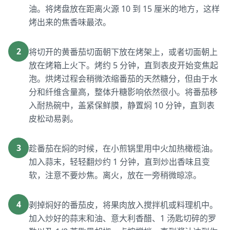
油。将烤盘放在距离火源 10 到 15 厘米的地方，这样
烤出来的焦香味最浓。
2
将切开的黄番茄切面朝下放在烤架上，或者切面朝上
放在烤箱上火下。烤约 5 分钟，直到表皮开始变焦起
泡。烘烤过程会稍微浓缩番茄的天然糖分，但由于水
分和纤维含量高，整体升糖影响依然很小。将番茄移
入耐热碗中，盖紧保鲜膜，静置焖 10 分钟，直到表
皮松动易剥。
3
趁番茄在焖的时候，在小煎锅里用中火加热橄榄油。
加入蒜末，轻轻翻炒约 1 分钟，直到炒出香味且变
软，注意不要炒焦。离火，放在一旁稍微晾凉。
4
剥掉焖好的番茄皮，将果肉放入搅拌机或料理机中。
加入炒好的蒜末和油、意大利香醋、1 汤匙切碎的罗