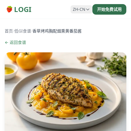
LOGI
ZH-CN
开始免费试用
首页
/
低GI食谱
/
香草烤鸡胸配烟熏黄番茄酱
← 返回食谱