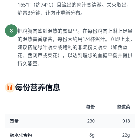
165°F（约74°C）且流出的肉汁变清澈。关火取出，
静置3分钟，让肉汁重新分布。
8
把鸡胸肉盛到温热的餐盘里。在每份鸡肉上淋上足量
的温热黄番茄酱，每份大约用1/4杯酱汁。立即上桌，
建议搭配绿叶蔬菜或烤制的非淀粉类蔬菜（如西蓝
花、西葫芦或菜花），以达到理想的血糖平衡并提供
持久能量。
📊
每份营养信息
每份
整道菜
热量
230
918
碳水化合物
6g
22g