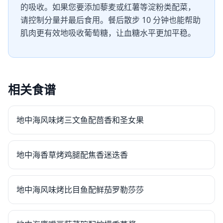
的吸收。如果您要添加藜麦或红薯等淀粉类配菜，
请控制分量并最后食用。餐后散步 10 分钟也能帮助
肌肉更有效地吸收葡萄糖，让血糖水平更加平稳。
相关食谱
地中海风味烤三文鱼配茴香和圣女果
地中海香草烤鸡腿配焦香迷迭香
地中海风味烤比目鱼配鲜茄罗勒莎莎