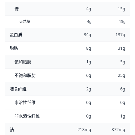
糖
4g
15g
天然糖
4g
15g
蛋白质
34g
137g
脂肪
8g
31g
饱和脂肪
1g
5g
不饱和脂肪
6g
25g
膳食纤维
2g
6g
水溶性纤维
0g
0g
非水溶性纤维
0g
1g
钠
218mg
872mg