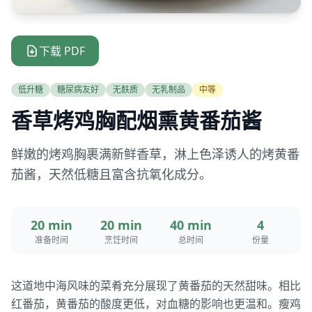
下载 PDF
低升糖
糖尿病友好
无麸质
无乳制品
中等
香草烤鸡胸配烟熏黄番茄酱
鲜嫩的烤鸡胸裹满新鲜香草，淋上色泽诱人的烤黄番
茄酱，天然低糖且富含抗氧化成分。
20 min
20 min
40 min
4
准备时间
烹饪时间
总时间
份量
这道地中海风味的菜肴充分展现了黄番茄的天然甜味。相比
红番茄，黄番茄的酸度更低，对血糖的影响也更温和。瘦鸡