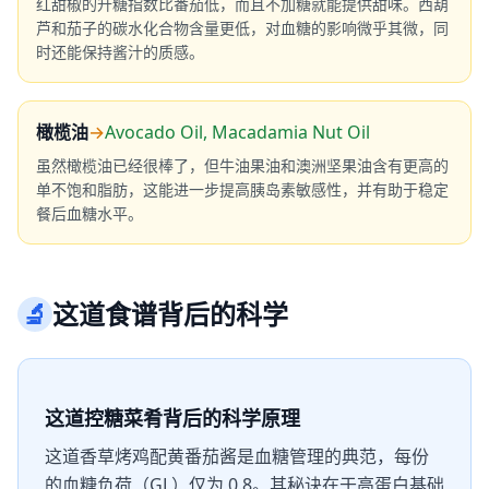
红甜椒的升糖指数比番茄低，而且不加糖就能提供甜味。西葫
芦和茄子的碳水化合物含量更低，对血糖的影响微乎其微，同
时还能保持酱汁的质感。
橄榄油
→
Avocado Oil, Macadamia Nut Oil
虽然橄榄油已经很棒了，但牛油果油和澳洲坚果油含有更高的
单不饱和脂肪，这能进一步提高胰岛素敏感性，并有助于稳定
餐后血糖水平。
🔬
这道食谱背后的科学
这道控糖菜肴背后的科学原理
这道香草烤鸡配黄番茄酱是血糖管理的典范，每份
的血糖负荷（GL）仅为 0.8。其秘诀在于高蛋白基础