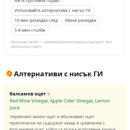
Яжте протеина първо
Използвайте алтернатива с нисък ГИ
10 мин разходка след
Мини разходки
5-8 мин стълби
Прогнозен модел — индивидуалните реакции варират. Не е
медицински съвет.
🔄
Алтернативи с нисък ГИ
балсамов оцет
→
Red Wine Vinegar, Apple Cider Vinegar, Lemon
Juice
Червеният винен оцет и ябълковият оцет
практически не съдържат захар в сравнение с
балсамовия оцет, който съдържа естествени захари,