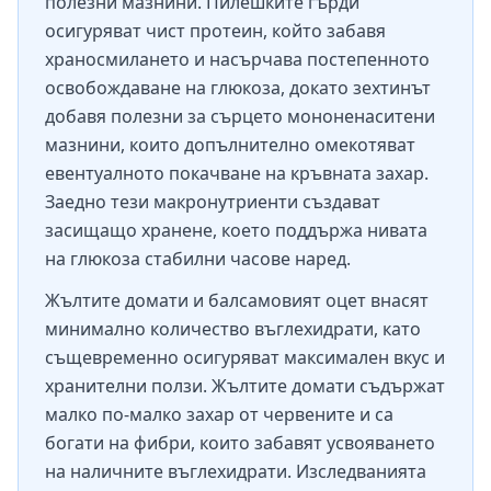
полезни мазнини. Пилешките гърди
осигуряват чист протеин, който забавя
храносмилането и насърчава постепенното
освобождаване на глюкоза, докато зехтинът
добавя полезни за сърцето мононенаситени
мазнини, които допълнително омекотяват
евентуалното покачване на кръвната захар.
Заедно тези макронутриенти създават
засищащо хранене, което поддържа нивата
на глюкоза стабилни часове наред.
Жълтите домати и балсамовият оцет внасят
минимално количество въглехидрати, като
същевременно осигуряват максимален вкус и
хранителни ползи. Жълтите домати съдържат
малко по-малко захар от червените и са
богати на фибри, които забавят усвояването
на наличните въглехидрати. Изследванията