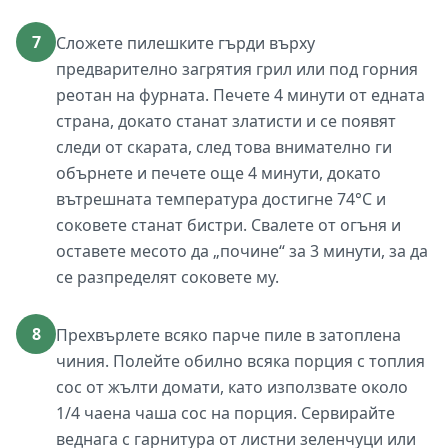
7
Сложете пилешките гърди върху
предварително загрятия грил или под горния
реотан на фурната. Печете 4 минути от едната
страна, докато станат златисти и се появят
следи от скарата, след това внимателно ги
обърнете и печете още 4 минути, докато
вътрешната температура достигне 74°C и
соковете станат бистри. Свалете от огъня и
оставете месото да „почине“ за 3 минути, за да
се разпределят соковете му.
8
Прехвърлете всяко парче пиле в затоплена
чиния. Полейте обилно всяка порция с топлия
сос от жълти домати, като използвате около
1/4 чаена чаша сос на порция. Сервирайте
веднага с гарнитура от листни зеленчуци или