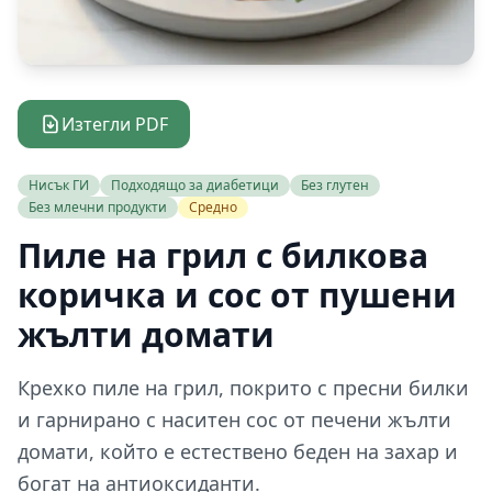
Изтегли PDF
Нисък ГИ
Подходящо за диабетици
Без глутен
Без млечни продукти
Средно
Пиле на грил с билкова
коричка и сос от пушени
жълти домати
Крехко пиле на грил, покрито с пресни билки
и гарнирано с наситен сос от печени жълти
домати, който е естествено беден на захар и
богат на антиоксиданти.