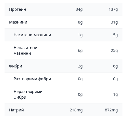
Протеин
34g
137g
Мазнини
8g
31g
Наситени мазнини
1g
5g
Ненаситени
6g
25g
мазнини
Фибри
2g
6g
Разтворими фибри
0g
0g
Неразтворими
0g
1g
фибри
Натрий
218mg
872mg