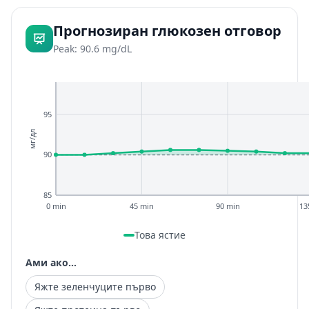
Прогнозиран глюкозен отговор
Peak: 90.6 mg/dL
95
мг/дл
90
85
0 min
45 min
90 min
13
Това ястие
Ами ако...
Яжте зеленчуците първо