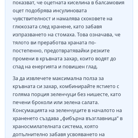
показват, че оцетната киселина в балсамовия
оцет подобрява инсулиновата
чувствителност и намалява скоковете на
глюкозата след хранене, като забавя
изпразването на стомаха. Това означава, че
тялото ви преработва храната по-
постепенно, предотвратявайки резките
промени в кръвната захар, които водят до
спад на енергията и повишен глад.
За да извлечете максимална полза за
кръвната си захар, комбинирайте ястието с
голяма порция зеленчуци без нишесте, като
печени броколи или зелена салата.
Консумацията на зеленчуците в началото на
храненето създава „фибърна възглавница“ в
храносмилателната система, която
допълнително забавя усвояването на