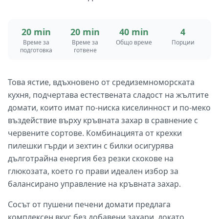
20 min
20 min
40 min
4
Време за
Време за
Общо време
Порции
подготовка
готвене
Това ястие, вдъхновено от средиземноморската
кухня, подчертава естествената сладост на жълтите
домати, които имат по-ниска киселинност и по-меко
въздействие върху кръвната захар в сравнение с
червените сортове. Комбинацията от крехки
пилешки гърди и зехтин с билки осигурява
дълготрайна енергия без резки скокове на
глюкозата, което го прави идеален избор за
балансирано управление на кръвната захар.
Сосът от пушени печени домати предлага
комплексен вкус без добавени захари, докато