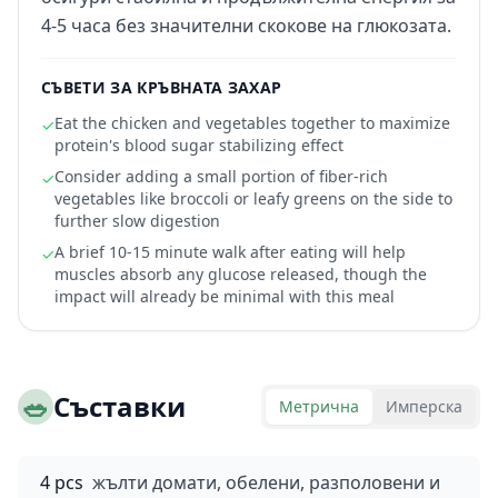
4-5 часа без значителни скокове на глюкозата.
СЪВЕТИ ЗА КРЪВНАТА ЗАХАР
Eat the chicken and vegetables together to maximize
✓
protein's blood sugar stabilizing effect
Consider adding a small portion of fiber-rich
✓
vegetables like broccoli or leafy greens on the side to
further slow digestion
A brief 10-15 minute walk after eating will help
✓
muscles absorb any glucose released, though the
impact will already be minimal with this meal
🥗
Съставки
Метрична
Имперска
4 pcs
жълти домати, обелени, разполовени и