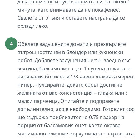
докато омекне и пусне аромата си, за около 1
минута, като внимавате да не покафенее.
Свалете от огъня и оставете настрана да се
охлади леко.
4
Обелете задушените домати и прехвърлете
вътрешността им в блендер или кухненски
робот. Добавете задушения чесън заедно със
зехтина, балсамовия оцет, 1 супена лъжица от
нарязания босилек и 1/8 чаена лъжичка черен
пипер. Пулсирайте, докато сосът достигне
желаната от вас консистенция – гладка или с
малки парченца. Опитайте и подправете
допълнително, ако е необходимо. Готовият сос
ще съдържа приблизително 0,75 г захар на
порция от балсамовия оцет, което оказва
минимално влияние върху нивата на кръвната