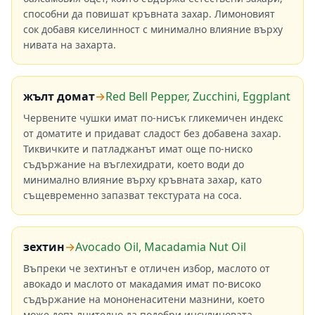
способни да повишат кръвната захар. Лимоновият
сок добавя киселинност с минимално влияние върху
нивата на захарта.
жълт домат
→
Red Bell Pepper, Zucchini, Eggplant
Червените чушки имат по-нисък гликемичен индекс
от доматите и придават сладост без добавена захар.
Тиквичките и патладжанът имат още по-ниско
съдържание на въглехидрати, което води до
минимално влияние върху кръвната захар, като
същевременно запазват текстурата на соса.
зехтин
→
Avocado Oil, Macadamia Nut Oil
Въпреки че зехтинът е отличен избор, маслото от
авокадо и маслото от макадамия имат по-високо
съдържание на мононенаситени мазнини, което
може допълнително да подобри инсулиновата