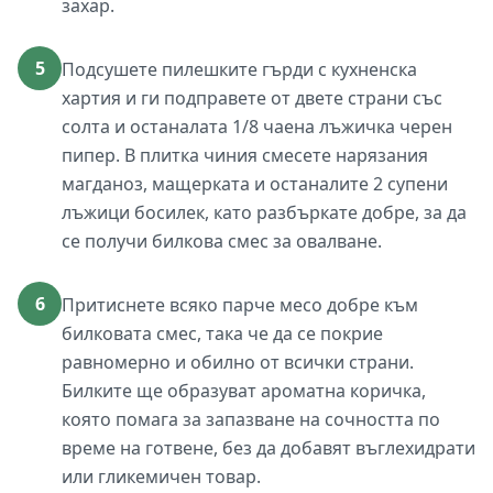
захар.
5
Подсушете пилешките гърди с кухненска
хартия и ги подправете от двете страни със
солта и останалата 1/8 чаена лъжичка черен
пипер. В плитка чиния смесете нарязания
магданоз, мащерката и останалите 2 супени
лъжици босилек, като разбъркате добре, за да
се получи билкова смес за овалване.
6
Притиснете всяко парче месо добре към
билковата смес, така че да се покрие
равномерно и обилно от всички страни.
Билките ще образуват ароматна коричка,
която помага за запазване на сочността по
време на готвене, без да добавят въглехидрати
или гликемичен товар.