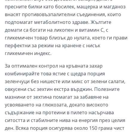
пресните билки като босилек, мащерка и магданоз
внасят противовъзпалителни съединения, които
подпомагат метаболитното здраве. Жълтите
домати са богати на ликопен и витамин С, с
гликемичен товар близък до нулата, което ги прави
перфектни за режим на хранене с нисък
гликемичен индекс.
За оптимален контрол на кръвната захар
комбинирайте това ястие с щедра порция
зеленчуци без нишесте или микс от зелени салати,
овкусени със зехтин екстра върджин. Полезните
мазнини от зехтина помагат за забавяне на
усвояването на глюкозата, докато високото
съдържание на протеини в пилето насърчава
ситостта и стабилните нива на енергия през целия
ден. Всяка порция осигурява около 150 грама чист