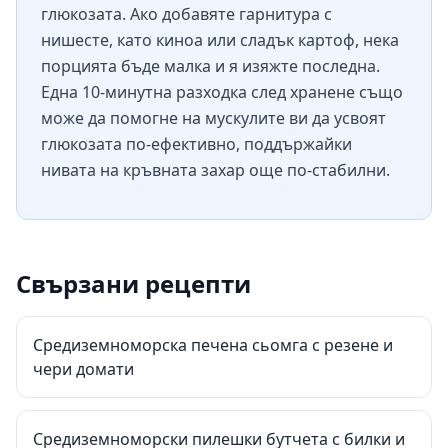
глюкозата. Ако добавяте гарнитура с
нишесте, като киноа или сладък картоф, нека
порцията бъде малка и я изяжте последна.
Една 10-минутна разходка след хранене също
може да помогне на мускулите ви да усвоят
глюкозата по-ефективно, поддържайки
нивата на кръвната захар още по-стабилни.
Свързани рецепти
Средиземноморска печена сьомга с резене и
чери домати
Средиземноморски пилешки бутчета с билки и