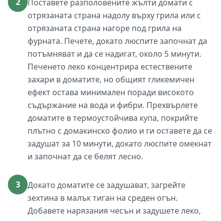
2
Поставете разполовените жълти домати с
отрязаната страна надолу върху грила или с
отрязаната страна нагоре под грила на
фурната. Печете, докато люспите започнат да
потъмняват и да се надигат, около 5 минути.
Печенето леко концентрира естествените
захари в доматите, но общият гликемичен
ефект остава минимален поради високото
съдържание на вода и фибри. Прехвърлете
доматите в термоустойчива купа, покрийте
плътно с домакинско фолио и ги оставете да се
задушат за 10 минути, докато люспите омекнат
и започнат да се белят лесно.
3
Докато доматите се задушават, загрейте
зехтина в малък тиган на среден огън.
Добавете нарязания чесън и задушете леко,