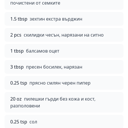
почистени от семките
1.5 tbsp
зехтин екстра върджин
2 pcs
скилидки чесън, нарязани на ситно
1 tbsp
балсамов оцет
3 tbsp
пресен босилек, нарязан
0.25 tsp
прясно смлян черен пипер
20 oz
пилешки гърди без кожа и кост,
разполовени
0.25 tsp
сол