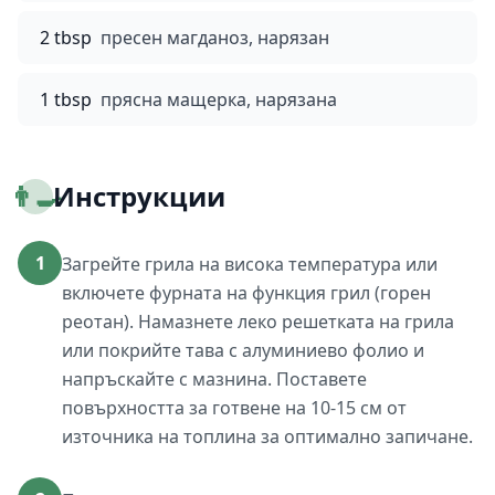
2 tbsp
пресен магданоз, нарязан
1 tbsp
прясна мащерка, нарязана
👨‍🍳
Инструкции
1
Загрейте грила на висока температура или
включете фурната на функция грил (горен
реотан). Намазнете леко решетката на грила
или покрийте тава с алуминиево фолио и
напръскайте с мазнина. Поставете
повърхността за готвене на 10-15 см от
източника на топлина за оптимално запичане.