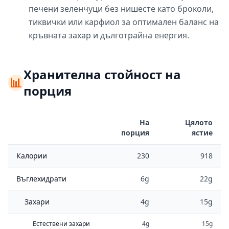
печени зеленчуци без нишесте като броколи,
тиквички или карфиол за оптимален баланс на
кръвната захар и дълготрайна енергия.
Хранителна стойност на
📊
порция
На
Цялото
порция
ястие
Калории
230
918
Въглехидрати
6g
22g
Захари
4g
15g
Естествени захари
4g
15g