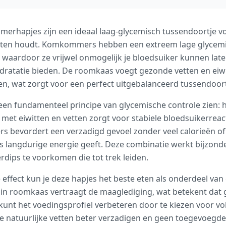
rhapjes zijn een ideaal laag-glycemisch tussendoortje voo
gaten houdt. Komkommers hebben een extreem lage glycemis
 waardoor ze vrijwel onmogelijk je bloedsuiker kunnen laten
dratatie bieden. De roomkaas voegt gezonde vetten en eiw
en, wat zorgt voor een perfect uitgebalanceerd tussendoort
 een fundamenteel principe van glycemische controle zien:
et eiwitten en vetten zorgt voor stabiele bloedsuikerreac
 bevordert een verzadigd gevoel zonder veel calorieën of
s langdurige energie geeft. Deze combinatie werkt bijzond
dips te voorkomen die tot trek leiden.
 effect kun je deze hapjes het beste eten als onderdeel va
in roomkaas vertraagt de maaglediging, wat betekent dat gl
kunt het voedingsprofiel verbeteren door te kiezen voor vo
 natuurlijke vetten beter verzadigen en geen toegevoegde