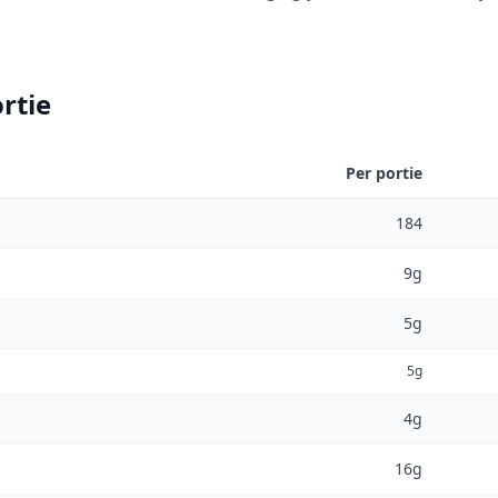
rtie
Per portie
184
9g
5g
5g
4g
16g