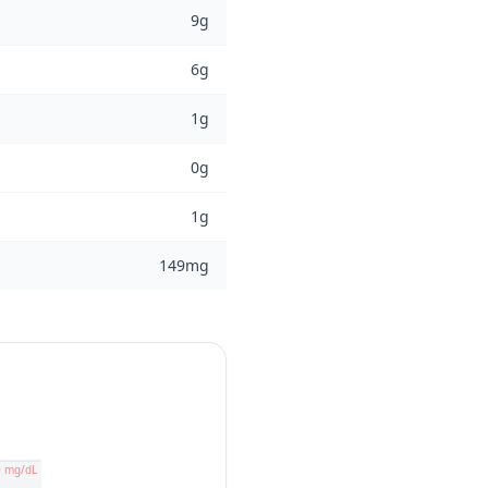
9g
6g
1g
0g
1g
149mg
0 mg/dL