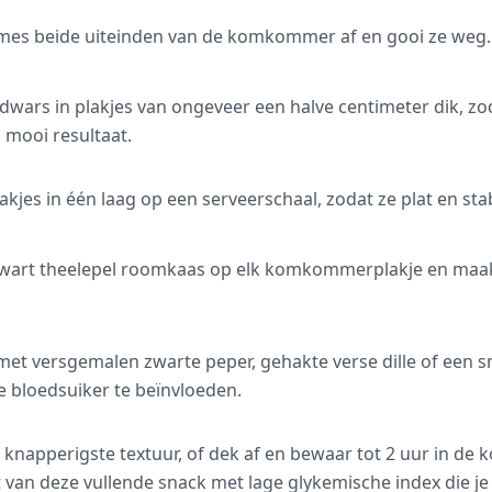
 mes beide uiteinden van de komkommer af en gooi ze weg.
ars in plakjes van ongeveer een halve centimeter dik, zod
n mooi resultaat.
es in één laag op een serveerschaal, zodat ze plat en stab
wart theelepel roomkaas op elk komkommerplakje en maak 
t versgemalen zwarte peper, gehakte verse dille of een s
 bloedsuiker te beïnvloeden.
 knapperigste textuur, of dek af en bewaar tot 2 uur in de ko
 van deze vullende snack met lage glykemische index die je