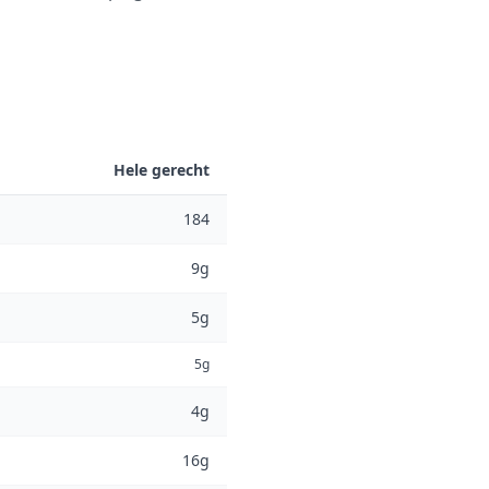
Hele gerecht
184
9g
5g
5g
4g
16g