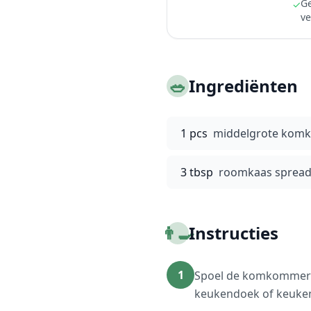
Ge
✓
ve
🥗
Ingrediënten
1 pcs
middelgrote kom
3 tbsp
roomkaas sprea
👨‍🍳
Instructies
1
Spoel de komkommer g
keukendoek of keuken