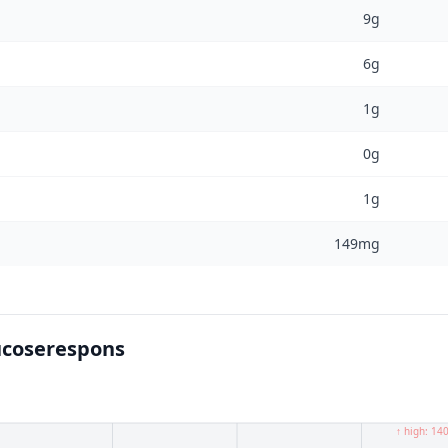
9g
6g
1g
0g
1g
149mg
ucoserespons
↑ high: 14