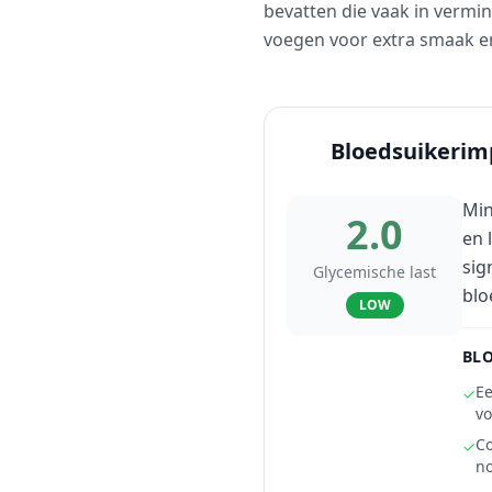
bevatten die vaak in vermin
voegen voor extra smaak en
Bloedsuikerim
Min
2.0
en 
sig
Glycemische last
blo
LOW
BLO
Ee
✓
v
Co
✓
no