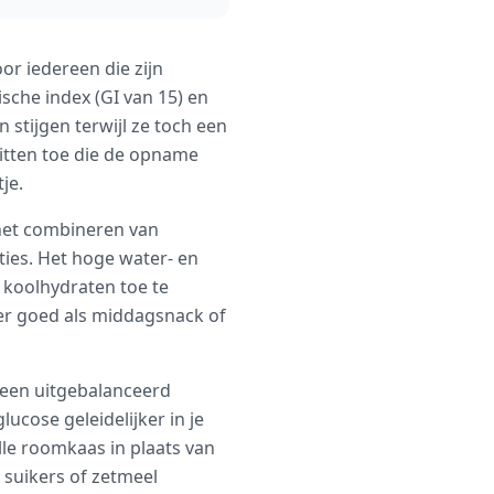
r iedereen die zijn
che index (GI van 15) en
 stijgen terwijl ze toch een
itten toe die de opname
je.
 het combineren van
ties. Het hoge water- en
 koolhydraten toe te
er goed als middagsnack of
n een uitgebalanceerd
ucose geleidelijker in je
lle roomkaas in plaats van
 suikers of zetmeel