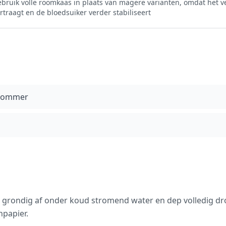
bruik volle roomkaas in plaats van magere varianten, omdat het ve
rtraagt en de bloedsuiker verder stabiliseert
kommer
d
rondig af onder koud stromend water en dep volledig d
papier.