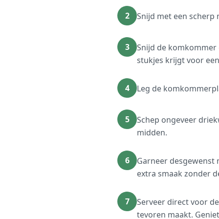
2
Snijd met een scherp
3
Snijd de komkommer dw
stukjes krijgt voor ee
4
Leg de komkommerplakj
5
Schep ongeveer driek
midden.
6
Garneer desgewenst me
extra smaak zonder de
7
Serveer direct voor de
tevoren maakt. Geniet