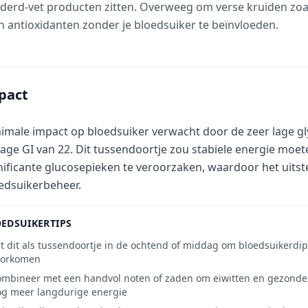
derd-vet producten zitten. Overweeg om verse kruiden zoals
 antioxidanten zonder je bloedsuiker te beïnvloeden.
pact
imale impact op bloedsuiker verwacht door de zeer lage gl
lage GI van 22. Dit tussendoortje zou stabiele energie moe
nificante glucosepieken te veroorzaken, waardoor het uitst
edsuikerbeheer.
EDSUIKERTIPS
t dit als tussendoortje in de ochtend of middag om bloedsuikerdip
oorkomen
mbineer met een handvol noten of zaden om eiwitten en gezonde 
g meer langdurige energie