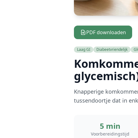
PDF downloaden
Laag GI
Diabeetvriendelijk
Gl
Komkommer
glycemisch
Knapperige komkommersch
tussendoortje dat in enk
5 min
Voorbereidingstijd