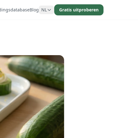
dingsdatabase
Blog
NL
Gratis uitproberen