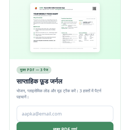
मुफ़्त PDF — 3 पेज
साप्ताहिक फ़ूड जर्नल
भोजन, ग्लाइसेमिक लोड और मूड ट्रैक करें। 3 हफ़्तों में पैटर्न
पहचानें।
मुफ़्त PDF पाएं