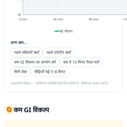
85
0 min
45 min
90 min
13
यह भोजन
अगर आप...
पहले सब्जियाँ खाएँ
पहले प्रोटीन खाएँ
कम GI विकल्प का उपयोग करें
बाद में 10 मिनट पैदल चलें
मिनी वॉक
सीढ़ियाँ चढ़ें 5-8 मिनट
अनुमानित मॉडल — व्यक्तिगत प्रतिक्रियाएँ भिन्न होती हैं। चिकित्सा सलाह नहीं है।
🔄
कम GI विकल्प