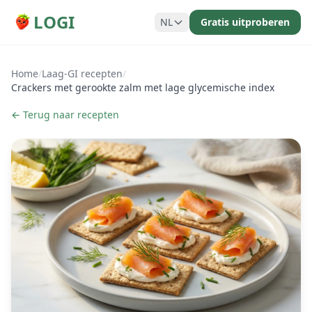
LOGI
NL
Gratis uitproberen
Home
/
Laag-GI recepten
/
Crackers met gerookte zalm met lage glycemische index
← Terug naar recepten