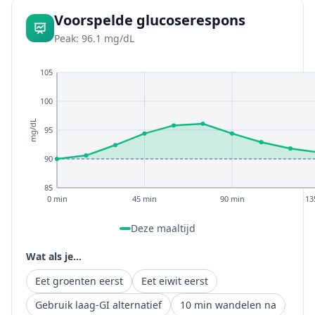
Voorspelde glucoserespons
Peak: 96.1 mg/dL
105
100
mg/dL
95
90
85
0 min
45 min
90 min
13
Deze maaltijd
Wat als je...
Eet groenten eerst
Eet eiwit eerst
Gebruik laag-GI alternatief
10 min wandelen na