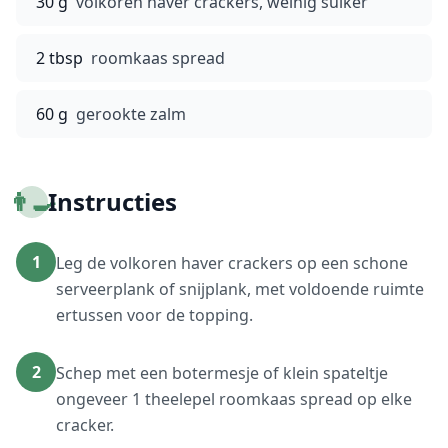
30 g
volkoren haver crackers, weinig suiker
2 tbsp
roomkaas spread
60 g
gerookte zalm
👨‍🍳
Instructies
1
Leg de volkoren haver crackers op een schone
serveerplank of snijplank, met voldoende ruimte
ertussen voor de topping.
2
Schep met een botermesje of klein spateltje
ongeveer 1 theelepel roomkaas spread op elke
cracker.