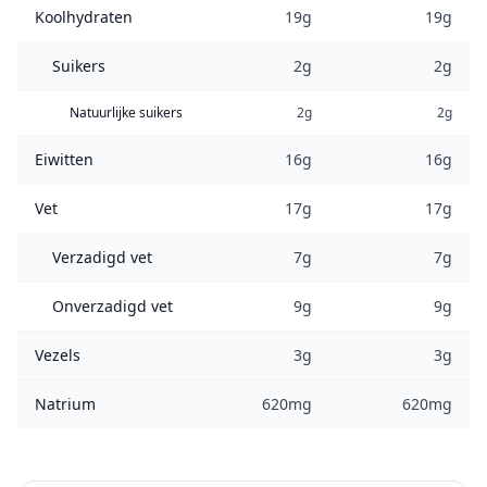
Koolhydraten
19g
19g
Suikers
2g
2g
Natuurlijke suikers
2g
2g
Eiwitten
16g
16g
Vet
17g
17g
Verzadigd vet
7g
7g
Onverzadigd vet
9g
9g
Vezels
3g
3g
Natrium
620mg
620mg