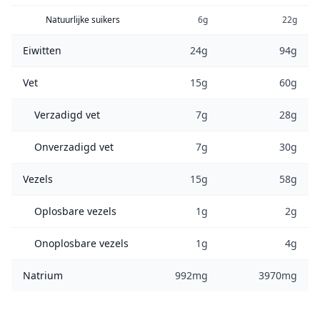
Natuurlijke suikers
6g
22g
Eiwitten
24g
94g
Vet
15g
60g
Verzadigd vet
7g
28g
Onverzadigd vet
7g
30g
Vezels
15g
58g
Oplosbare vezels
1g
2g
Onoplosbare vezels
1g
4g
Natrium
992mg
3970mg