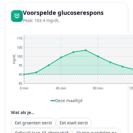
Voorspelde glucoserespons
Peak: 103.4 mg/dL
110
105
100
mg/dL
95
90
85
0 min
45 min
90 min
13
Deze maaltijd
Wat als je...
Eet groenten eerst
Eet eiwit eerst
Gebruik laag-GI alternatief
10 min wandelen na