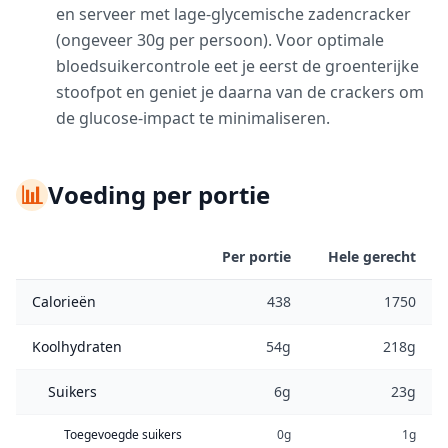
en serveer met lage-glycemische zadencracker
(ongeveer 30g per persoon). Voor optimale
bloedsuikercontrole eet je eerst de groenterijke
stoofpot en geniet je daarna van de crackers om
de glucose-impact te minimaliseren.
📊
Voeding per portie
Per portie
Hele gerecht
Calorieën
438
1750
Koolhydraten
54g
218g
Suikers
6g
23g
Toegevoegde suikers
0g
1g