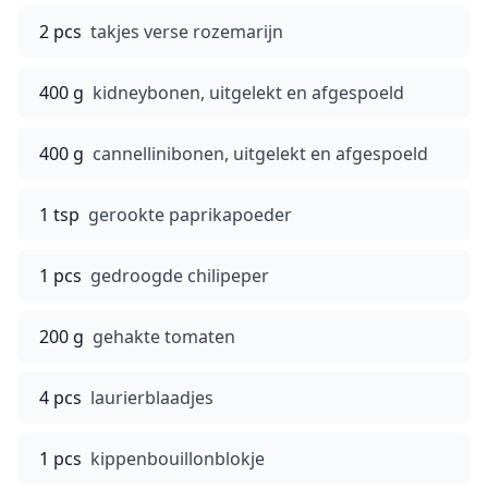
2 pcs
takjes verse rozemarijn
400 g
kidneybonen, uitgelekt en afgespoeld
400 g
cannellinibonen, uitgelekt en afgespoeld
1 tsp
gerookte paprikapoeder
1 pcs
gedroogde chilipeper
200 g
gehakte tomaten
4 pcs
laurierblaadjes
1 pcs
kippenbouillonblokje