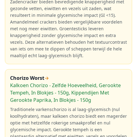
Zadencracker bieden bevredigende knapperigheid met
gezonde vetten, eiwitten en vezels uit zaden, wat
resulteert in minimale glycemische impact (GI <15).
Amandelmeel crackers bieden vergelijkbare voordelen
met nog meer eiwitten. Groentesticks leveren
knapperigheid zonder glycemische impact en extra
vezels. Deze alternatieven behouden het textuurcontrast
van iets om mee te dippen of scheppen terwijl de hele
maaltijd echt laag-glycemisch blijft.
Chorizo Worst
→
Kalkoen Chorizo - Zelfde Hoeveelheid, Gerookte
Tempeh, In Blokjes - 150g, Kippendijen Met
Gerookte Paprika, In Blokjes - 150g
Traditionele varkenschorizo is al laag-glycemisch (nul
koolhydraten), maar kalkoen chorizo biedt een magerder
optie met hetzelfde rokerige smaakprofiel en nul
glycemische impact. Gerookte tempeh is een
plantaardig alternatief met eiwitten, vezels en voordelen