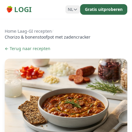
LOGI
NL
Gratis uitproberen
Home
/
Laag-GI recepten
/
Chorizo & bonenstoofpot met zadencracker
← Terug naar recepten