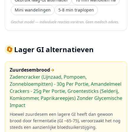
Mini wandelingen
5-8 min traplopen
Geschat model — individuele reacties variëren. Geen medisch advies.
🔄
Lager GI alternatieven
Zuurdesembrood
→
Zadencracker (Lijnzaad, Pompoen,
Zonnebloempitten) - 30g Per Portie, Amandelmeel
Crackers - 25g Per Portie, Groentesticks (Selderij,
Komkommer, Paprikareepjes) Zonder Glycemische
Impact
Hoewel zuurdesem een lagere GI heeft dan gewoon
brood door fermentatie (GI ~65-75), veroorzaakt het nog
steeds een aanzienlijke bloedsuikerstijging.