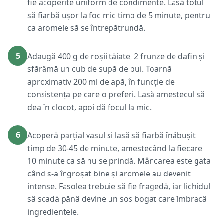
fie acoperite uniform de condimente. Lasă totul
să fiarbă ușor la foc mic timp de 5 minute, pentru
ca aromele să se întrepătrundă.
5
Adaugă 400 g de roșii tăiate, 2 frunze de dafin și
sfărâmă un cub de supă de pui. Toarnă
aproximativ 200 ml de apă, în funcție de
consistența pe care o preferi. Lasă amestecul să
dea în clocot, apoi dă focul la mic.
6
Acoperă parțial vasul și lasă să fiarbă înăbușit
timp de 30-45 de minute, amestecând la fiecare
10 minute ca să nu se prindă. Mâncarea este gata
când s-a îngroșat bine și aromele au devenit
intense. Fasolea trebuie să fie fragedă, iar lichidul
să scadă până devine un sos bogat care îmbracă
ingredientele.