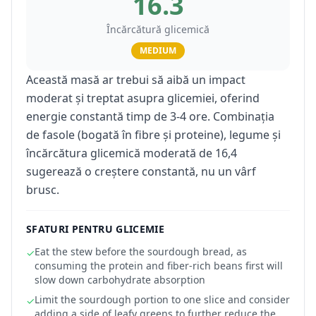
16.3
Încărcătură glicemică
MEDIUM
Această masă ar trebui să aibă un impact
moderat și treptat asupra glicemiei, oferind
energie constantă timp de 3-4 ore. Combinația
de fasole (bogată în fibre și proteine), legume și
încărcătura glicemică moderată de 16,4
sugerează o creștere constantă, nu un vârf
brusc.
SFATURI PENTRU GLICEMIE
Eat the stew before the sourdough bread, as
✓
consuming the protein and fiber-rich beans first will
slow down carbohydrate absorption
Limit the sourdough portion to one slice and consider
✓
adding a side of leafy greens to further reduce the