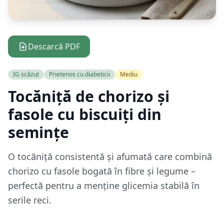
Descarcă PDF
IG scăzut
Prietenos cu diabeticii
Mediu
Tocăniță de chorizo și
fasole cu biscuiți din
semințe
O tocăniță consistentă și afumată care combină
chorizo cu fasole bogată în fibre și legume –
perfectă pentru a menține glicemia stabilă în
serile reci.