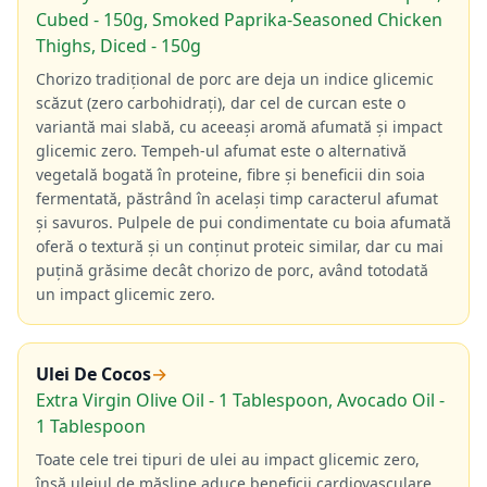
Cubed - 150g, Smoked Paprika-Seasoned Chicken
Thighs, Diced - 150g
Chorizo tradițional de porc are deja un indice glicemic
scăzut (zero carbohidrați), dar cel de curcan este o
variantă mai slabă, cu aceeași aromă afumată și impact
glicemic zero. Tempeh-ul afumat este o alternativă
vegetală bogată în proteine, fibre și beneficii din soia
fermentată, păstrând în același timp caracterul afumat
și savuros. Pulpele de pui condimentate cu boia afumată
oferă o textură și un conținut proteic similar, dar cu mai
puțină grăsime decât chorizo de porc, având totodată
un impact glicemic zero.
Ulei De Cocos
→
Extra Virgin Olive Oil - 1 Tablespoon, Avocado Oil -
1 Tablespoon
Toate cele trei tipuri de ulei au impact glicemic zero,
însă uleiul de măsline aduce beneficii cardiovasculare