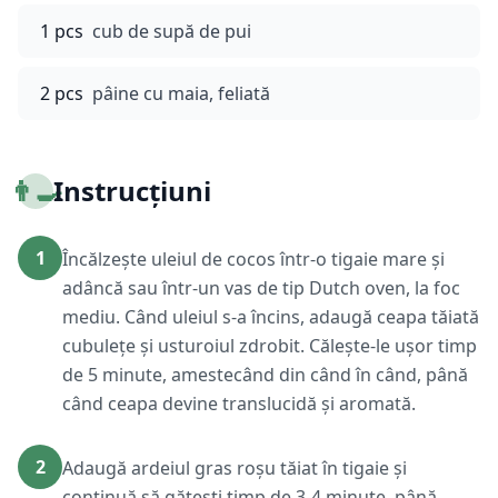
1 pcs
cub de supă de pui
2 pcs
pâine cu maia, feliată
👨‍🍳
Instrucțiuni
1
Încălzește uleiul de cocos într-o tigaie mare și
adâncă sau într-un vas de tip Dutch oven, la foc
mediu. Când uleiul s-a încins, adaugă ceapa tăiată
cubulețe și usturoiul zdrobit. Călește-le ușor timp
de 5 minute, amestecând din când în când, până
când ceapa devine translucidă și aromată.
2
Adaugă ardeiul gras roșu tăiat în tigaie și
continuă să gătești timp de 3-4 minute, până