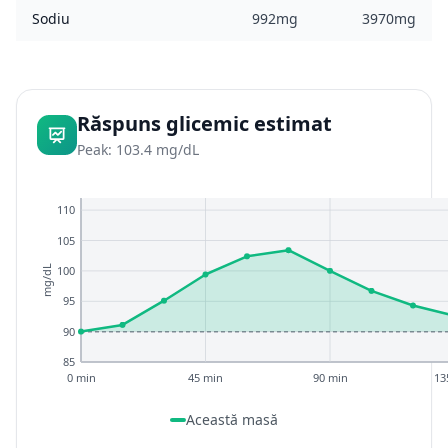
Sodiu
992mg
3970mg
Răspuns glicemic estimat
Peak: 103.4 mg/dL
110
105
100
mg/dL
95
90
85
0 min
45 min
90 min
13
Această masă