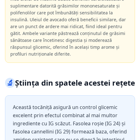
suplimentare datorită grăsimilor mononesaturate și
polifenolilor care pot îmbunătăți sensibilitatea la
insulină. Uleiul de avocado oferă beneficii similare, dar
are un punct de ardere mai ridicat, fiind ideal pentru
gătit. Ambele variante păstrează conținutul de grăsimi
sănătoase care încetinesc digestia și moderează
răspunsul glicemic, oferind în același timp arome și
profiluri nutriționale diferite.
🔬
Știința din spatele acestei rețete
Această tocăniță asigură un control glicemic
excelent prin efectul combinat al mai multor
ingrediente cu IG scăzut. Fasolea roșie (IG 24) și
fasolea cannellini (IG 29) formează baza, oferind
amidon rezistent care nu se digeră în intestinul