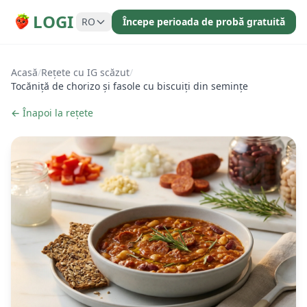
LOGI
RO
Începe perioada de probă gratuită
Acasă
/
Rețete cu IG scăzut
/
Tocăniță de chorizo și fasole cu biscuiți din semințe
← Înapoi la rețete