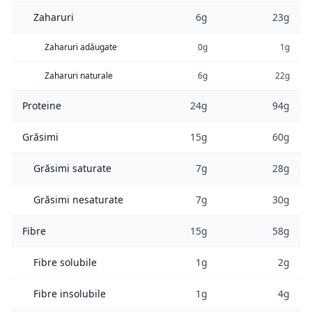
Zaharuri
6g
23g
Zaharuri adăugate
0g
1g
Zaharuri naturale
6g
22g
Proteine
24g
94g
Grăsimi
15g
60g
Grăsimi saturate
7g
28g
Grăsimi nesaturate
7g
30g
Fibre
15g
58g
Fibre solubile
1g
2g
Fibre insolubile
1g
4g