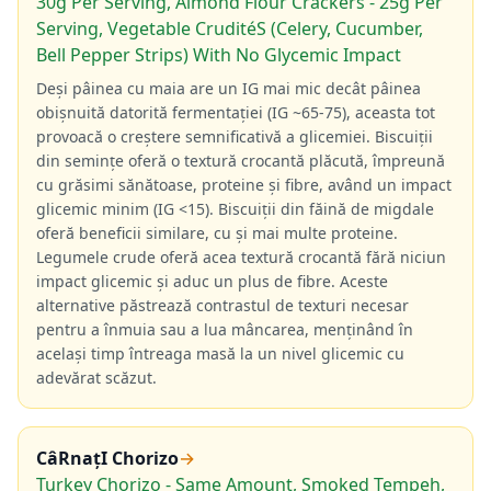
30g Per Serving, Almond Flour Crackers - 25g Per
Serving, Vegetable CruditéS (Celery, Cucumber,
Bell Pepper Strips) With No Glycemic Impact
Deși pâinea cu maia are un IG mai mic decât pâinea
obișnuită datorită fermentației (IG ~65-75), aceasta tot
provoacă o creștere semnificativă a glicemiei. Biscuiții
din semințe oferă o textură crocantă plăcută, împreună
cu grăsimi sănătoase, proteine și fibre, având un impact
glicemic minim (IG <15). Biscuiții din făină de migdale
oferă beneficii similare, cu și mai multe proteine.
Legumele crude oferă acea textură crocantă fără niciun
impact glicemic și aduc un plus de fibre. Aceste
alternative păstrează contrastul de texturi necesar
pentru a înmuia sau a lua mâncarea, menținând în
același timp întreaga masă la un nivel glicemic cu
adevărat scăzut.
CâRnațI Chorizo
→
Turkey Chorizo - Same Amount, Smoked Tempeh,