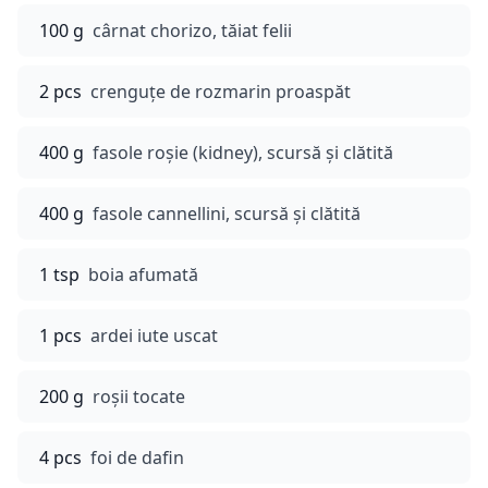
100 g
cârnat chorizo, tăiat felii
2 pcs
crenguțe de rozmarin proaspăt
400 g
fasole roșie (kidney), scursă și clătită
400 g
fasole cannellini, scursă și clătită
1 tsp
boia afumată
1 pcs
ardei iute uscat
200 g
roșii tocate
4 pcs
foi de dafin