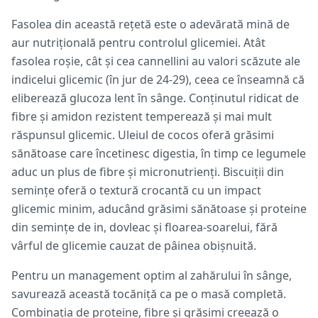
Fasolea din această rețetă este o adevărată mină de
aur nutrițională pentru controlul glicemiei. Atât
fasolea roșie, cât și cea cannellini au valori scăzute ale
indicelui glicemic (în jur de 24-29), ceea ce înseamnă că
eliberează glucoza lent în sânge. Conținutul ridicat de
fibre și amidon rezistent temperează și mai mult
răspunsul glicemic. Uleiul de cocos oferă grăsimi
sănătoase care încetinesc digestia, în timp ce legumele
aduc un plus de fibre și micronutrienți. Biscuiții din
semințe oferă o textură crocantă cu un impact
glicemic minim, aducând grăsimi sănătoase și proteine
din semințe de in, dovleac și floarea-soarelui, fără
vârful de glicemie cauzat de pâinea obișnuită.
Pentru un management optim al zahărului în sânge,
savurează această tocăniță ca pe o masă completă.
Combinația de proteine, fibre și grăsimi creează o