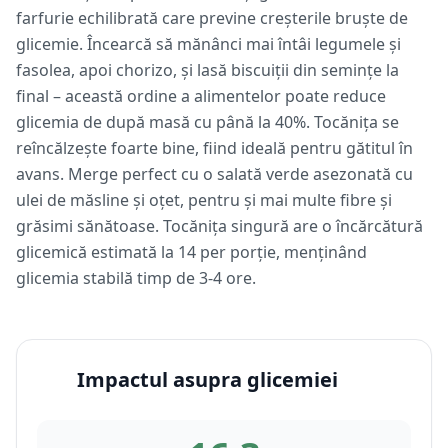
farfurie echilibrată care previne creșterile bruște de
glicemie. Încearcă să mănânci mai întâi legumele și
fasolea, apoi chorizo, și lasă biscuiții din semințe la
final – această ordine a alimentelor poate reduce
glicemia de după masă cu până la 40%. Tocănița se
reîncălzește foarte bine, fiind ideală pentru gătitul în
avans. Merge perfect cu o salată verde asezonată cu
ulei de măsline și oțet, pentru și mai multe fibre și
grăsimi sănătoase. Tocănița singură are o încărcătură
glicemică estimată la 14 per porție, menținând
glicemia stabilă timp de 3-4 ore.
Impactul asupra glicemiei