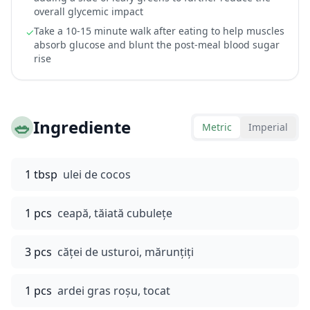
overall glycemic impact
Take a 10-15 minute walk after eating to help muscles
✓
absorb glucose and blunt the post-meal blood sugar
rise
🥗
Ingrediente
Metric
Imperial
1 tbsp
ulei de cocos
1 pcs
ceapă, tăiată cubulețe
3 pcs
căței de usturoi, mărunțiți
1 pcs
ardei gras roșu, tocat