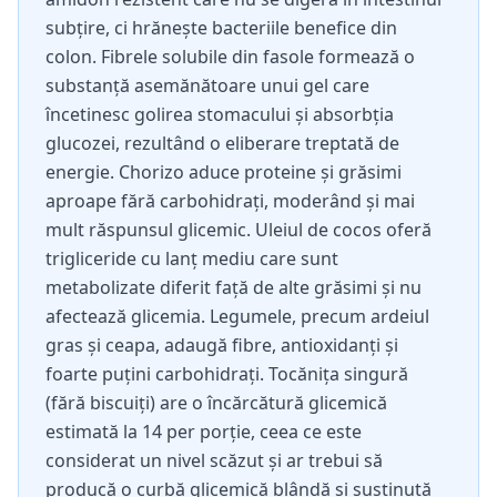
subțire, ci hrănește bacteriile benefice din
colon. Fibrele solubile din fasole formează o
substanță asemănătoare unui gel care
încetinesc golirea stomacului și absorbția
glucozei, rezultând o eliberare treptată de
energie. Chorizo aduce proteine și grăsimi
aproape fără carbohidrați, moderând și mai
mult răspunsul glicemic. Uleiul de cocos oferă
trigliceride cu lanț mediu care sunt
metabolizate diferit față de alte grăsimi și nu
afectează glicemia. Legumele, precum ardeiul
gras și ceapa, adaugă fibre, antioxidanți și
foarte puțini carbohidrați. Tocănița singură
(fără biscuiți) are o încărcătură glicemică
estimată la 14 per porție, ceea ce este
considerat un nivel scăzut și ar trebui să
producă o curbă glicemică blândă și susținută