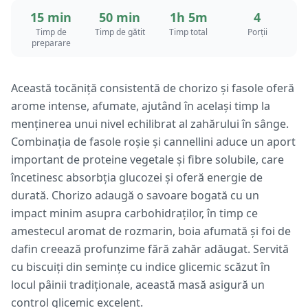
15 min
50 min
1h 5m
4
Timp de
Timp de gătit
Timp total
Porții
preparare
Această tocăniță consistentă de chorizo și fasole oferă
arome intense, afumate, ajutând în același timp la
menținerea unui nivel echilibrat al zahărului în sânge.
Combinația de fasole roșie și cannellini aduce un aport
important de proteine vegetale și fibre solubile, care
încetinesc absorbția glucozei și oferă energie de
durată. Chorizo adaugă o savoare bogată cu un
impact minim asupra carbohidraților, în timp ce
amestecul aromat de rozmarin, boia afumată și foi de
dafin creează profunzime fără zahăr adăugat. Servită
cu biscuiți din semințe cu indice glicemic scăzut în
locul pâinii tradiționale, această masă asigură un
control glicemic excelent.