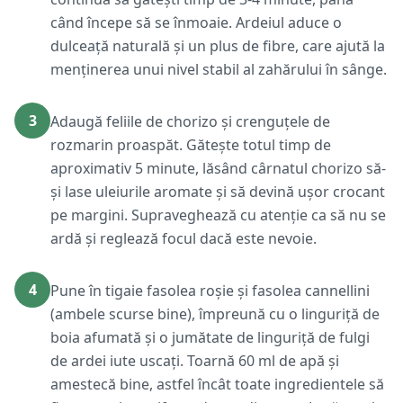
când începe să se înmoaie. Ardeiul aduce o
dulceață naturală și un plus de fibre, care ajută la
menținerea unui nivel stabil al zahărului în sânge.
3
Adaugă feliile de chorizo și crenguțele de
rozmarin proaspăt. Gătește totul timp de
aproximativ 5 minute, lăsând cârnatul chorizo să-
și lase uleiurile aromate și să devină ușor crocant
pe margini. Supraveghează cu atenție ca să nu se
ardă și reglează focul dacă este nevoie.
4
Pune în tigaie fasolea roșie și fasolea cannellini
(ambele scurse bine), împreună cu o linguriță de
boia afumată și o jumătate de linguriță de fulgi
de ardei iute uscați. Toarnă 60 ml de apă și
amestecă bine, astfel încât toate ingredientele să