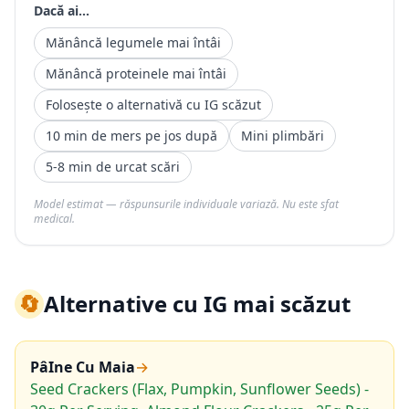
Dacă ai...
Mănâncă legumele mai întâi
Mănâncă proteinele mai întâi
Folosește o alternativă cu IG scăzut
10 min de mers pe jos după
Mini plimbări
5-8 min de urcat scări
Model estimat — răspunsurile individuale variază. Nu este sfat
medical.
🔄
Alternative cu IG mai scăzut
PâIne Cu Maia
→
Seed Crackers (Flax, Pumpkin, Sunflower Seeds) -