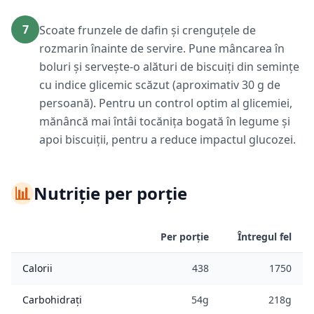
7
Scoate frunzele de dafin și crenguțele de
rozmarin înainte de servire. Pune mâncarea în
boluri și servește-o alături de biscuiți din semințe
cu indice glicemic scăzut (aproximativ 30 g de
persoană). Pentru un control optim al glicemiei,
mănâncă mai întâi tocănița bogată în legume și
apoi biscuiții, pentru a reduce impactul glucozei.
📊
Nutriție per porție
Per porție
Întregul fel
Calorii
438
1750
Carbohidrați
54g
218g